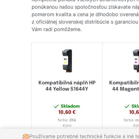
ponúkanou našou spoločnosťou získavate náplň
pomerom kvalita a cena je dlhodobo overená
z oficiálnej slovenskej distribúcie s garanci
Vám radi pomôžeme.
Kompatibilná náplň HP
Kompatibil
44 Yellow 51644Y
44 Magen
Skladom
Sk
10,60
€
10,
farba:
žltá
farba:
m
42ml
42
Používame potrebné technické funkcie a iné t