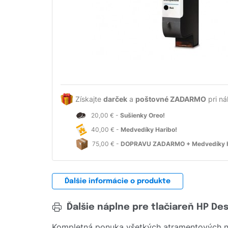
Získajte
darček
a
poštovné ZADARMO
pri ná
20,00 € -
Sušienky Oreo!
40,00 € -
Medvedíky Haribo!
75,00 € -
DOPRAVU ZADARMO + Medvedíky H
Ďalšie informácie o produkte
Ďalšie náplne pre tlačiareň HP De
Kompletná ponuka všetkých atramentových ná