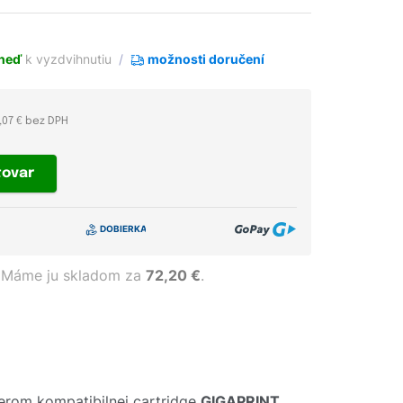
neď
k vyzdvihnutiu
možnosti doručení
,07 € bez DPH
tovar
Máme ju skladom za
72,20 €
.
erom kompatibilnej cartridge
GIGAPRINT