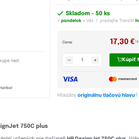
Skladom
- 50 ks
v
pondelok
u Vás
predajňa Trenčín
h
17,30
€
14
Cena:
Kúpiť
kupe nad:
aribo!
Hľadáte
originálnu tlačovú hlavu
?
signJet 750C plus
plní určených pre tlačiareň
HP DesignJet 750C plus
. Výb