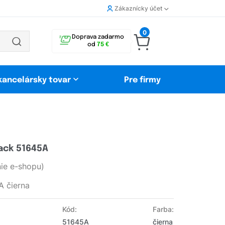
Zákaznícky účet
0
Doprava zadarmo
od
75 €
 kancelársky tovar
Pre firmy
ack 51645A
ie e-shopu)
A čierna
Kód:
Farba:
51645A
čierna