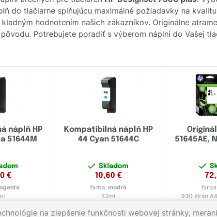
 do tlačiarne splňujúcu maximálné požiadavky na kvalitu tl
 kladným hodnotením našich zákazníkov. Originálne atram
ou pôvodu. Potrebujete poradiť s výberom náplní do Vašej tla
ná náplň HP
Kompatibilná náplň HP
Originá
ta 51644M
44 Cyan 51644C
51645AE, N
ladom
Skladom
S
60
€
10,60
€
72
agenta
farba:
modrá
farba
ml
42ml
930 strán A4
echnológie na zlepšenie funkčnosti webovej stránky, merani