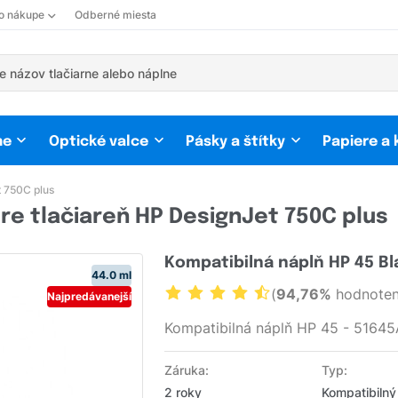
 o nákupe
Odberné miesta
ne
Optické valce
Pásky a štítky
Papiere a
 750C plus
re tlačiareň HP DesignJet 750C plus
Kompatibilná náplň HP 45 Bl
44.0 ml
(
94,76%
hodnoten
Najpredávanejší
Kompatibilná náplň HP 45 - 51645
Záruka:
Typ:
2 roky
Kompatibilný