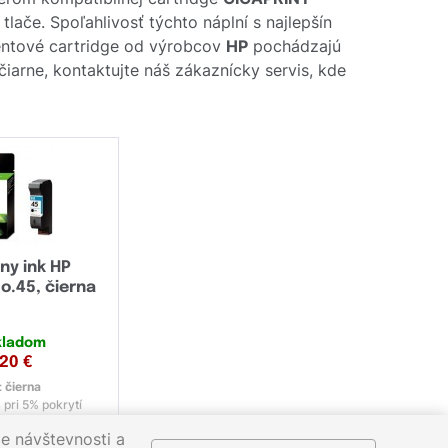
ače. Spoľahlivosť týchto náplní s najlepšín
entové cartridge od výrobcov
HP
pochádzajú
čiarne, kontaktujte náš zákaznícky servis, kde
lny ink HP
o.45, čierna
kladom
,20
€
:
čierna
 pri 5% pokrytí
e návštevnosti a