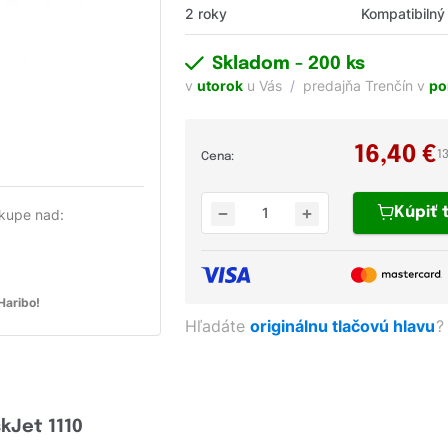
2 roky
Kompatibilný
Skladom
- 200 ks
v
utorok
u Vás
predajňa Trenčín v
po
16,40
€
1
Cena:
Kúpiť
kupe nad:
aribo!
Hľadáte
originálnu tlačovú hlavu
?
kJet 1110