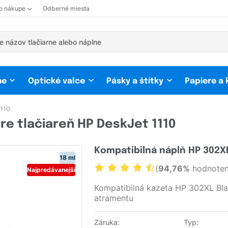
 o nákupe
Odberné miesta
ne
Optické valce
Pásky a štítky
Papiere a
1110
re tlačiareň HP DeskJet 1110
Kompatibilná náplň HP 302X
18 ml
(
94,76%
hodnoten
Najpredávanejší
Kompatibilná kazeta HP 302XL Bl
atramentu
Záruka:
Typ: