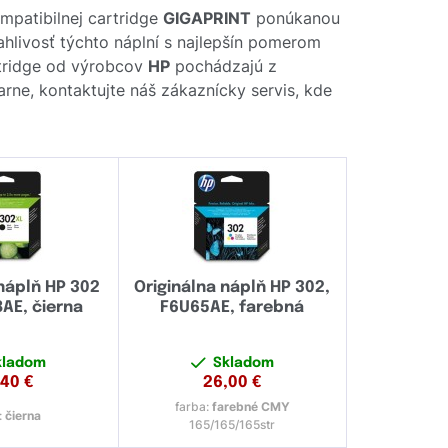
mpatibilnej cartridge
GIGAPRINT
ponúkanou
ahlivosť týchto náplní s najlepšín pomerom
rtridge od výrobcov
HP
pochádzajú z
arne, kontaktujte náš zákaznícky servis, kde
 náplň HP 302
Originálna náplň HP 302,
AE, čierna
F6U65AE, farebná
kladom
Skladom
,40
€
26,00
€
farba:
farebné CMY
:
čierna
165/165/165str