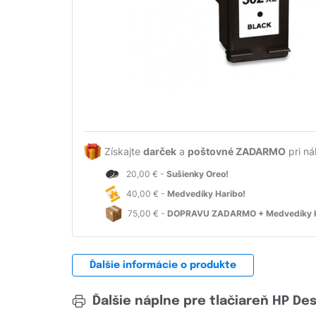
Získajte
darček
a
poštovné ZADARMO
pri ná
20,00 € -
Sušienky Oreo!
40,00 € -
Medvedíky Haribo!
75,00 € -
DOPRAVU ZADARMO + Medvedíky H
Ďalšie informácie o produkte
Ďalšie náplne pre tlačiareň HP Des