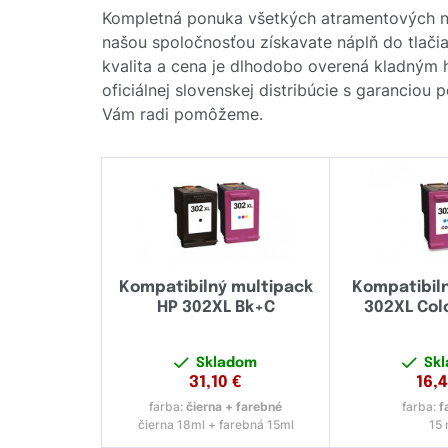
Kompletná ponuka všetkých atramentových ná
našou spoločnosťou získavate náplň do tlačia
kvalita a cena je dlhodobo overená kladným
oficiálnej slovenskej distribúcie s garanciou
Vám radi pomôžeme.
Kompatibilný multipack
Kompatibil
HP 302XL Bk+C
302XL Col
Skladom
Sk
31,10
€
16,
farba:
čierna + farebné
farba:
f
čierna 18ml + farebná 15ml
15 