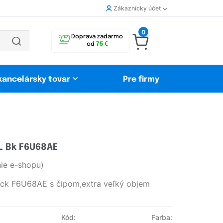
Zákaznícky účet
0
Doprava zadarmo
od
75 €
 kancelársky tovar
Pre firmy
L Bk F6U68AE
ie e-shopu)
ack F6U68AE s čipom,extra veľký objem
Kód:
Farba: