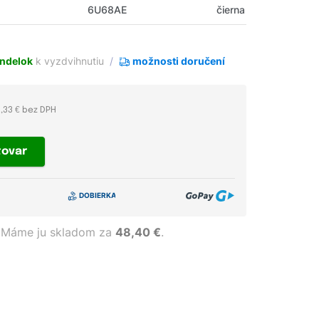
6U68AE
čierna
ndelok
k vyzdvihnutiu
možnosti doručení
3,33 € bez DPH
tovar
Máme ju skladom za
48,40 €
.