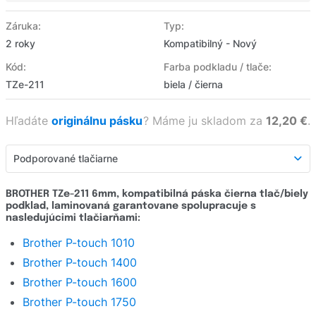
Záruka:
Typ:
2 roky
Kompatibilný - Nový
Kód:
Farba podkladu / tlače:
TZe-211
biela / čierna
Hľadáte
originálnu pásku
?
Máme ju skladom za
12,20 €
.
Podporované tlačiarne
Podporované tlačiarne
BROTHER TZe-211 6mm, kompatibilná páska čierna tlač/biely
podklad, laminovaná garantovane spolupracuje s
Detailný popis
nasledujúcimi tlačiarňami:
Hodnotenie e-shopu
Brother P-touch 1010
Brother P-touch 1400
Opýtať sa
Brother P-touch 1600
Brother P-touch 1750