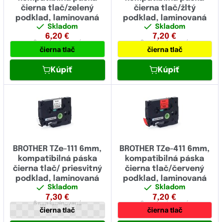
čierna tlač/zelený
čierna tlač/žltý
9.00
podklad, laminovaná
podklad, laminovaná
Skladom
Skladom
11.70
6,20
€
7,20
€
6 mm
laminovaná
6 mm
laminovaná
čierna tlač
čierna tlač
12.00
Kúpiť
Kúpiť
16.00
17.70
18.00
23.60
24.00
BROTHER TZe-111 6mm,
BROTHER TZe-411 6mm,
kompatibilná páska
kompatibilná páska
36.00
čierna tlač/ priesvitný
čierna tlač/červený
podklad, laminovaná
podklad, laminovaná
38.00
Skladom
Skladom
7,30
€
7,20
€
6 mm
laminovaná
6 mm
laminovaná
čierna tlač
čierna tlač