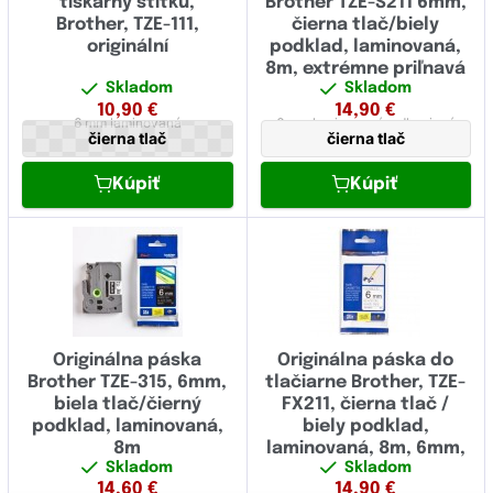
tiskárny štítků,
Brother TZE-S211 6mm,
Brother, TZE-111,
čierna tlač/biely
originální
podklad, laminovaná,
8m, extrémne priľnavá
Skladom
Skladom
10,90
€
14,90
€
6 mm
laminovaná
6 mm
laminovaná,
adhezivná
čierna tlač
čierna tlač
Kúpiť
Kúpiť
Originálna páska
Originálna páska do
Brother TZE-315, 6mm,
tlačiarne Brother, TZE-
biela tlač/čierný
FX211, čierna tlač /
podklad, laminovaná,
biely podklad,
8m
laminovaná, 8m, 6mm,
Skladom
Skladom
flexibilná
14,60
€
14,90
€