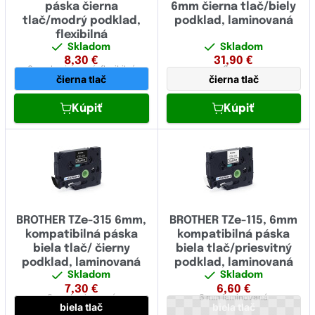
páska čierna
6mm čierna tlač/biely
tlač/modrý podklad,
podklad, laminovaná
flexibilná
Skladom
Skladom
8,30
€
31,90
€
6 mm
laminovaná,
flexibilná
6 mm
čierna tlač
čierna tlač
Kúpiť
Kúpiť
BROTHER TZe-315 6mm,
BROTHER TZe-115, 6mm
kompatibilná páska
kompatibilná páska
biela tlač/ čierny
biela tlač/priesvitný
podklad, laminovaná
podklad, laminovaná
Skladom
Skladom
7,30
€
6,60
€
6 mm
laminovaná
6 mm
laminovaná
biela tlač
biela tlač