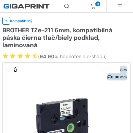
0
Kompatibilný
<
BROTHER TZe-211 6mm, kompatibilná
páska čierna tlač/biely podklad,
laminovaná
(
94,90%
hodnotenie e-shopu)
8 m
6.00 mm