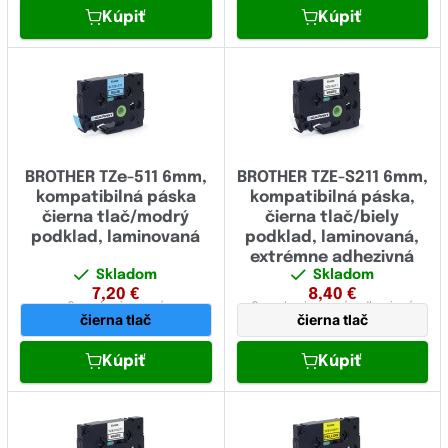
Kúpiť
Kúpiť
BROTHER TZe-511 6mm,
BROTHER TZE-S211 6mm,
kompatibilná páska
kompatibilná páska,
čierna tlač/modrý
čierna tlač/biely
podklad, laminovaná
podklad, laminovaná,
extrémne adhezivná
Skladom
Skladom
7,20
€
8,40
€
6 mm
laminovaná
6 mm
laminovaná,
adhezivná
čierna tlač
čierna tlač
Kúpiť
Kúpiť