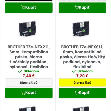
Kúpiť
Kúpiť
BROTHER TZe-NFX211,
BROTHER TZe-NFX611,
6mm, kompatibilná
6mm, kompatibilná
páska, čierna
páska, čierna tlač/žltý
tlač/biely podklad,
podklad, nylonová,
nylonová, flexibilná
flexibilná
Skladom
Skladom
7,40
€
7,20
€
6 mm
flexibilná,
nylonová
6 mm
flexibilná,
nylonová
čierna tlač
čierna tlač
Kúpiť
Kúpiť