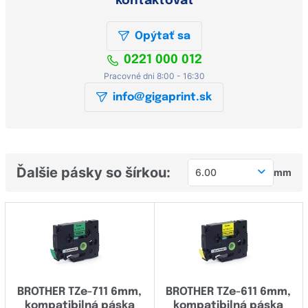
kontaktovať
Opýtať sa
0221 000 012
Pracovné dni 8:00 - 16:30
info@gigaprint.sk
Ďalšie pásky so šírkou:
6.00
mm
5.20
5.80
6.00
8.00
BROTHER TZe-711 6mm,
BROTHER TZe-611 6mm,
8.80
kompatibilná páska
kompatibilná páska