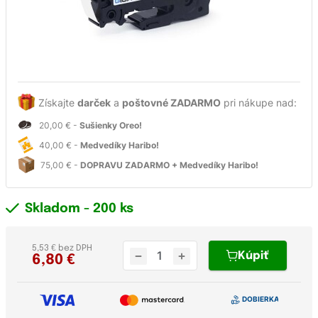
Získajte
darček
a
poštovné ZADARMO
pri nákupe nad:
20,00 € -
Sušienky Oreo!
40,00 € -
Medvedíky Haribo!
75,00 € -
DOPRAVU ZADARMO + Medvedíky Haribo!
Skladom
- 200 ks
5,53 € bez DPH
Kúpiť
6,80
€