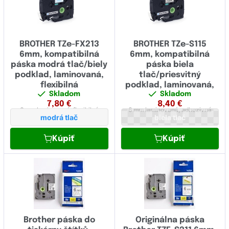
BROTHER TZe-FX213
BROTHER TZe-S115
6mm, kompatibilná
6mm, kompatibilná
páska modrá tlač/biely
páska biela
podklad, laminovaná,
tlač/priesvitný
flexibilná
podklad, laminovaná,
Skladom
Skladom
extrémne adhézny
7,80
€
8,40
€
6 mm
laminovaná,
flexibilná
6 mm
laminovaná,
adhezivná
modrá tlač
biela tlač
Kúpiť
Kúpiť
Brother páska do
Originálna páska