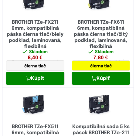
BROTHER TZe-FX211
BROTHER TZe-FX611
6mm, kompatibilná
6mm, kompatibilná
páska čierna tlač/biely
páska čierna tlač/žltý
podklad, laminovaná,
podklad, laminovaná,
flexibilná
flexibilná
Skladom
Skladom
8,40
€
7,80
€
6 mm
laminovaná,
flexibilná
6 mm
laminovaná,
flexibilná
čierna tlač
čierna tlač
Kúpiť
Kúpiť
BROTHER TZe-FX511
Kompatibilná sada 5 ks
6mm, kompatibilná
pások BROTHER TZe-211