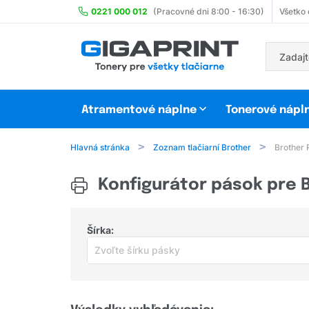
0221 000 012
(Pracovné dni 8:00 - 16:30)
Všetko
Atramentové náplne
Tonerové nápl
Hlavná stránka
Zoznam tlačiarní Brother
Brother
Konfigurátor pások pre 
Šírka:
Zvoľte šírku pásky
Zvoľte šírku pásky
šírka 6 mm
(21)