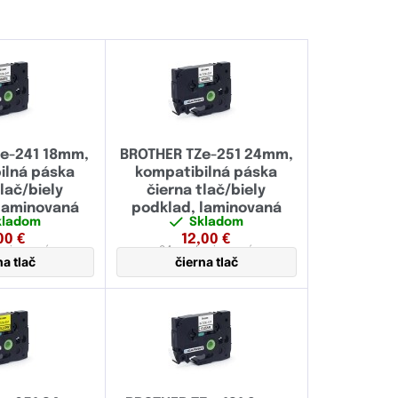
e-241 18mm,
BROTHER TZe-251 24mm,
ilná páska
kompatibilná páska
tlač/biely
čierna tlač/biely
laminovaná
podklad, laminovaná
kladom
Skladom
00
€
12,00
€
aminovaná
24 mm
laminovaná
na tlač
čierna tlač