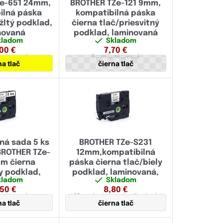
e-651 24mm,
BROTHER TZe-121 9mm,
ilná páska
kompatibilná páska
/žltý podklad,
čierna tlač/priesvitný
novaná
podklad, laminovaná
kladom
Skladom
,00
€
7,70
€
aminovaná
9 mm
laminovaná
na tlač
čierna tlač
ná sada 5 ks
BROTHER TZe-S231
BROTHER TZe-
12mm,kompatibilná
m čierna
páska čierna tlač/biely
ly podklad,
podklad, laminovaná,
kladom
Skladom
novaná
extrémne adhézny
,50
€
8,80
€
aminovaná
12 mm
laminovaná,
adhezivná
na tlač
čierna tlač