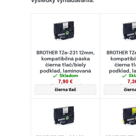
Výsledky vyhľadávania:
šírka 9 mm
(37)
šírka 12 mm
(83)
šírka 16 mm
(1)
šírka 18 mm
(44)
BROTHER TZe-231 12mm,
BROTHER TZ
šírka 24 mm
(41)
kompatibilná páska
kompatibi
čierna tlač/biely
čierna tl
šírka 36 mm
(19)
podklad, laminovaná
podklad, 
Skladom
Sk
šírka 38 mm
(1)
7,90
€
7,3
12 mm
laminovaná
9 mm
lam
čierna tlač
čierna