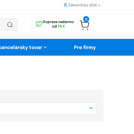
Zákaznícky účet
0
Doprava zadarmo
od
75 €
 kancelársky tovar
Pre firmy