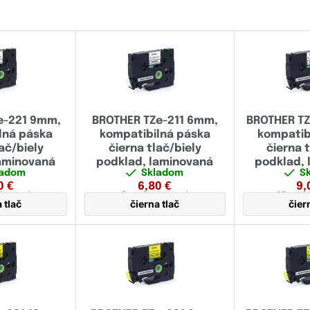
biela
(72)
čierna
(17)
červená
(12)
fialová
(2)
e-221 9mm,
BROTHER TZe-211 6mm,
BROTHER TZ
modrá
(18)
lná páska
kompatibilná páska
kompatib
ač/biely
čierna tlač/biely
čierna 
strieborná
(8)
laminovaná
podklad, laminovaná
podklad, 
ladom
Skladom
S
šedá
(1)
0
€
6,80
€
9,
inovaná
6 mm
laminovaná
18 mm
l
 tlač
čierna tlač
čier
zelená
(11)
žltá
(37)
signálna oranžová
(2)
signálna žltá
(2)
transparentná
(39)