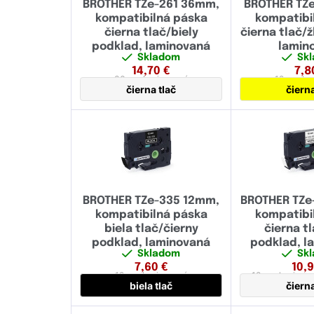
BROTHER TZe-261 36mm,
BROTHER TZ
kompatibilná páska
kompatibi
čierna tlač/biely
čierna tlač/ž
podklad, laminovaná
lamin
Skladom
Sk
14,70
€
7,8
36 mm
laminovaná
12 mm
la
čierna tlač
čierna
BROTHER TZe-335 12mm,
BROTHER TZe
kompatibilná páska
kompatibi
biela tlač/čierny
čierna tl
podklad, laminovaná
podklad, l
Skladom
Sk
extrémne
7,60
€
10,
12 mm
laminovaná
18 mm
laminov
biela tlač
čierna