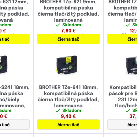
e-631 12mm,
BROTHER TZe-621 9mm,
BROTHER TZ
lná páska
kompatibilná páska
kompatib
ružová
(3)
ltý podklad,
čierna tlač/žltý podklad,
čierna tlač
ovaná
laminovaná
lami
oranžová
(1)
ladom
Skladom
S
0
€
7,60
€
12
zlatá
(3)
minovaná
9 mm
laminovaná
24 mm
l
 tlač
čierna tlač
čier
čistiace
(1)
biela
(7)
modrá
(3)
červená
(3)
-S241 18mm,
BROTHER TZe-641 18mm,
Kompatibil
zlatá
(1)
lná páska
kompatibilná páska
pások pre 
ač/biely
čierna tlač/žltý podklad,
231 12m
vínovo červená
(1)
aminovaná,
laminovaná
tlač/bie
ladom
Skladom
S
 adhézny
lami
strieborná
(1)
90
€
9,40
€
37
aná,
adhezivná
18 mm
laminovaná
12 mm
l
 tlač
čierna tlač
čier
fialovomodrá
(1)