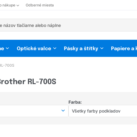
 o nákupe
Odberné miesta
ne
Optické valce
Pásky a štítky
Papiere a
 RL-700S
Brother RL-700S
Farba:
Všetky farby podkladov
Všetky farby podkladov
farebná
(1)