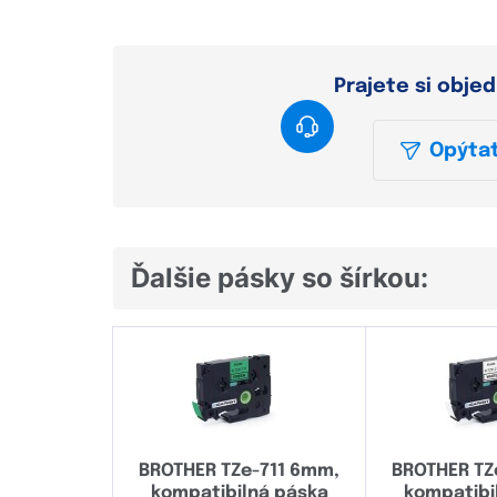
Prajete si obje
Opýtať
Ďalšie pásky so šírkou:
BROTHER TZe-711 6mm,
BROTHER TZ
kompatibilná páska
kompatibi