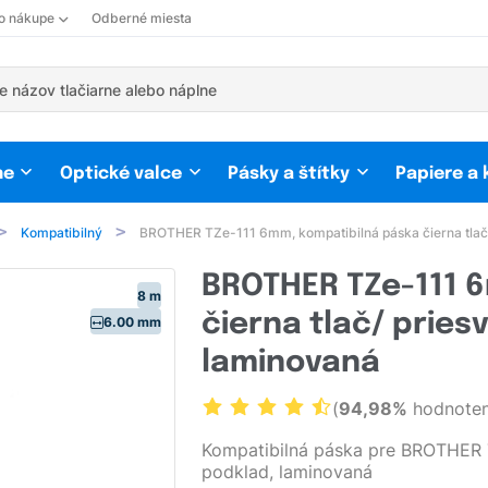
 o nákupe
Odberné miesta
ne
Optické valce
Pásky a štítky
Papiere a
Kompatibilný
BROTHER TZe-111 6mm, kompatibilná páska čierna tlač/
BROTHER TZe-111 
8 m
čierna tlač/ pries
6.00 mm
laminovaná
(
94,98%
hodnoten
Kompatibilná páska pre BROTHER TZ
podklad, laminovaná