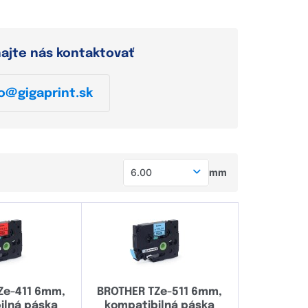
hajte nás kontaktovať
o@gigaprint.sk
6.00
mm
5.20
5.80
6.00
8.00
Ze-411 6mm,
BROTHER TZe-511 6mm,
8.80
ilná páska
kompatibilná páska