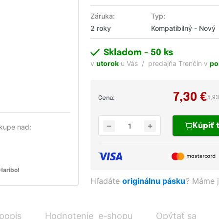
Záruka:
Typ:
2 roky
Kompatibilný - Nový
Skladom
- 50 ks
v
utorok
u Vás
predajňa Trenčín v
po
7,30
€
5,9
Cena:
Kúpiť
kupe nad:
aribo!
Hľadáte
originálnu pásku
?
Máme j
 popis
Hodnotenie e-shopu
Opýtať sa