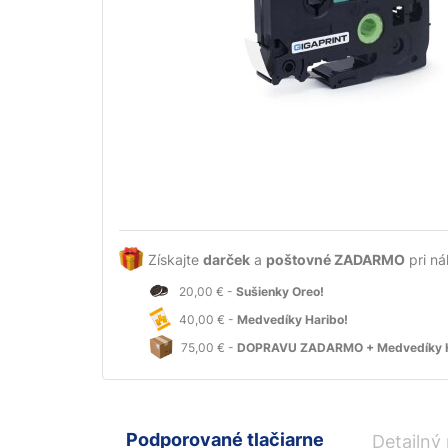
Získajte
darček
a
poštovné ZADARMO
pri ná
20,00 € -
Sušienky Oreo!
40,00 € -
Medvedíky Haribo!
75,00 € -
DOPRAVU ZADARMO + Medvedíky H
Podporované tlačiarne
Detailný