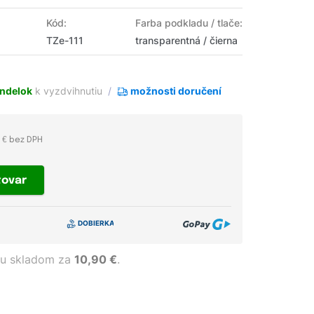
Kód:
Farba podkladu / tlače:
TZe-111
transparentná / čierna
ndelok
k vyzdvihnutiu
možnosti doručení
3 € bez DPH
tovar
u skladom za
10,90 €
.