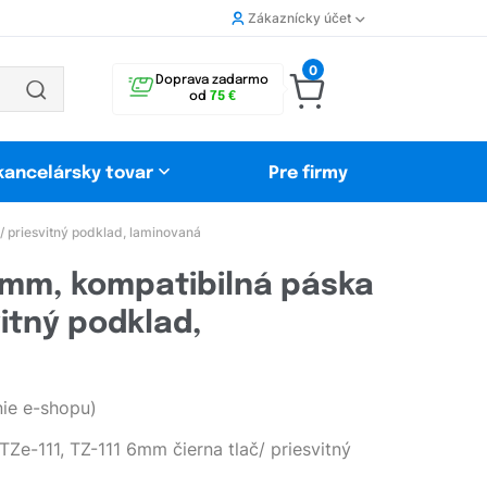
Zákaznícky účet
0
Doprava zadarmo
od
75 €
 kancelársky tovar
Pre firmy
 priesvitný podklad, laminovaná
6mm, kompatibilná páska
vitný podklad,
ie e-shopu)
e-111, TZ-111 6mm čierna tlač/ priesvitný