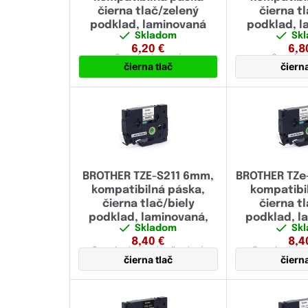
čierna tlač/zelený
čierna tl
podklad, laminovaná
podklad, 
Skladom
Sk
6,20
€
6,8
6 mm
laminovaná
6 mm
lam
čierna tlač
čierna
BROTHER TZE-S211 6mm,
BROTHER TZe
kompatibilná páska,
kompatibi
čierna tlač/biely
čierna tl
podklad, laminovaná,
podklad, l
Skladom
Sk
extrémne adhezivná
flexi
8,40
€
8,4
6 mm
laminovaná,
adhezivná
6 mm
laminov
čierna tlač
čierna