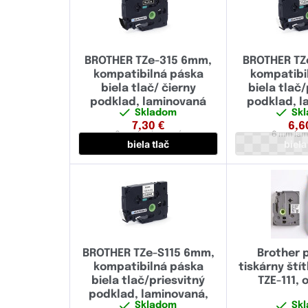
BROTHER TZe-315 6mm,
BROTHER TZ
kompatibilná páska
kompatibi
biela tlač/ čierny
biela tlač/
podklad, laminovaná
podklad, 
Skladom
Sk
7,30
€
6,6
6 mm
laminovaná
6 mm
lam
biela tlač
biela
BROTHER TZe-S115 6mm,
Brother 
kompatibilná páska
tiskárny štít
biela tlač/priesvitný
TZE-111, o
podklad, laminovaná,
Skladom
Sk