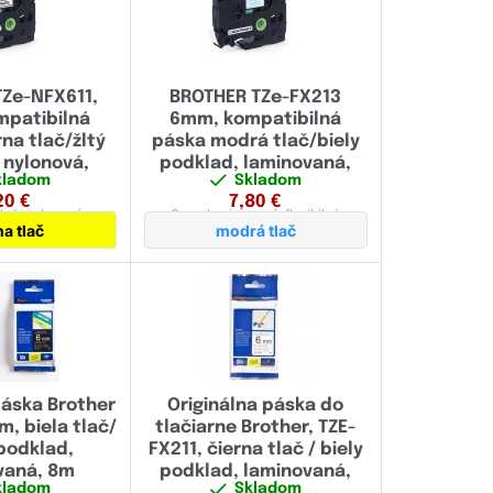
Ze-NFX611,
BROTHER TZe-FX213
patibilná
6mm, kompatibilná
rna tlač/žltý
páska modrá tlač/biely
 nylonová,
podklad, laminovaná,
kladom
Skladom
ibilná
flexibilná
20
€
7,80
€
ilná,
nylonová
6 mm
laminovaná,
flexibilná
na tlač
modrá tlač
páska Brother
Originálna páska do
m, biela tlač/
tlačiarne Brother, TZE-
podklad,
FX211, čierna tlač / biely
vaná, 8m
podklad, laminovaná,
kladom
Skladom