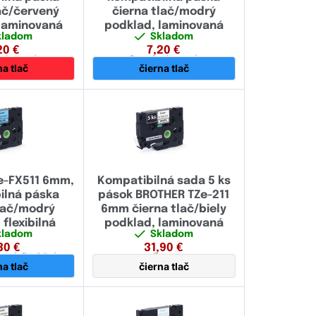
ač/červený
čierna tlač/modrý
9.00
laminovaná
podklad, laminovaná
kladom
Skladom
11.70
20
€
7,20
€
aminovaná
6 mm
laminovaná
na tlač
čierna tlač
12.00
16.00
17.70
18.00
e-FX511 6mm,
Kompatibilná sada 5 ks
23.60
ilná páska
pások BROTHER TZe-211
lač/modrý
6mm čierna tlač/biely
24.00
 flexibilná
podklad, laminovaná
kladom
Skladom
36.00
30
€
31,90
€
vaná,
flexibilná
6 mm
38.00
na tlač
čierna tlač