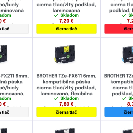
ač/biely
čierna tlač/žltý podklad,
čierna tl
laminovaná
laminovaná
podklad, 
ladom
Skladom
S
0
€
7,20
€
7,
inovaná
6 mm
laminovaná
6 mm
l
 tlač
čierna tlač
čier
-FX211 6mm,
BROTHER TZe-FX611 6mm,
BROTHER TZ
lná páska
kompatibilná páska
kompatib
ač/biely
čierna tlač/žltý podklad,
čierna t
aminovaná,
laminovaná, flexibilná
podklad,
ladom
Skladom
S
bilná
0
€
7,80
€
8,
aná,
flexibilná
6 mm
laminovaná,
flexibilná
6 mm
lamino
 tlač
čierna tlač
čier