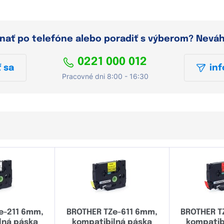
dnať po telefóne alebo poradiť s výberom? Nevá
0221 000 012
 sa
inf
Pracovné dni 8:00 - 16:30
e-211 6mm,
BROTHER TZe-611 6mm,
BROTHER T
lná páska
kompatibilná páska
kompatib