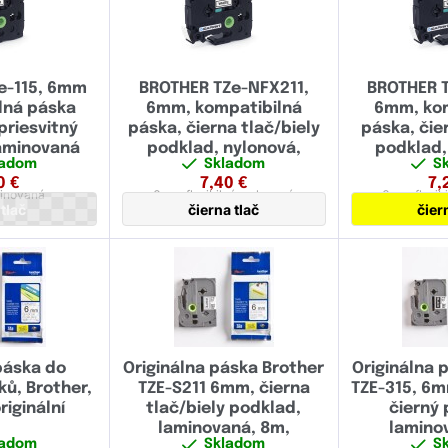
e-115, 6mm
BROTHER TZe-NFX211,
BROTHER T
lná páska
6mm, kompatibilná
6mm, kom
priesvitný
páska, čierna tlač/biely
páska, čie
laminovaná
podklad, nylonová,
podklad,
ladom
Skladom
S
flexibilná
flex
0
€
7,40
€
7,
inovaná
6 mm
flexibilná,
nylonová
6 mm
flexib
 tlač
čierna tlač
čier
páska do
Originálna páska Brother
Originálna 
ků, Brother,
TZE-S211 6mm, čierna
TZE-315, 6m
riginální
tlač/biely podklad,
čierný 
laminovaná, 8m,
lamino
ladom
Skladom
S