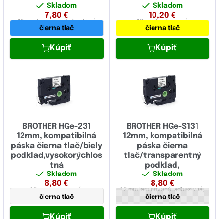
Skladom
Skladom
7,80
€
10,20
€
12 mm
laminovaná,
flexibilná
12 mm
laminovaná
čierna tlač
čierna tlač
Kúpiť
Kúpiť
BROTHER HGe-231
BROTHER HGe-S131
12mm, kompatibilná
12mm, kompatibilná
páska čierna tlač/biely
páska čierna
podklad,vysokorýchlos
tlač/transparentný
tná
podklad,
Skladom
Skladom
vysokorýchlostná,
8,80
€
8,80
€
extrémne adhézna
12 mm
laminovaná,
12 mm
laminovaná,
adhezivná,
čierna tlač
čierna tlač
vysokorychlostná
vysokorychlostná
Kúpiť
Kúpiť