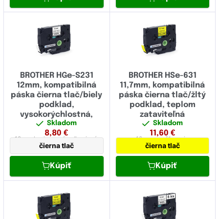
BROTHER HGe-S231
BROTHER HSe-631
12mm, kompatibilná
11,7mm, kompatibilná
páska čierna tlač/biely
páska čierna tlač/žltý
podklad,
podklad, teplom
vysokorýchlostná,
zataviteľná
Skladom
Skladom
extrémne adhézna
8,80
€
11,60
€
12 mm
laminovaná,
adhezivná,
12 mm
zmršťovacia
čierna tlač
čierna tlač
vysokorychlostná
Kúpiť
Kúpiť