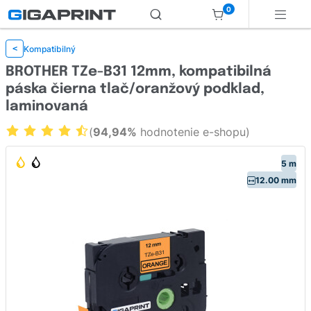
0
Kompatibilný
<
BROTHER TZe-B31 12mm, kompatibilná
páska čierna tlač/oranžový podklad,
laminovaná
(
94,94%
hodnotenie e-shopu)
5 m
12.00 mm