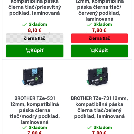
kompatibilná páska
12mm, kompatibilná
36.00
čierna tlač/priesvitný
páska čierna tlač/
podklad, laminovaná
červený podklad,
38.00
laminovaná
Skladom
Skladom
8,10
€
7,80
€
12 mm
laminovaná
12 mm
laminovaná
čierna tlač
čierna tlač
Kúpiť
Kúpiť
BROTHER TZe-531
BROTHER TZe-731 12mm,
12mm, kompatibilná
kompatibilná páska
páska čierna
čierna tlač/zelený
tlač/modrý podklad,
podklad, laminovaná
laminovaná
Skladom
Skladom
7,80
€
7,80
€