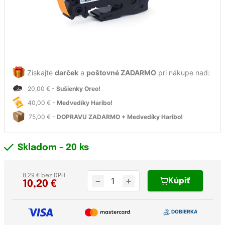
Získajte
darček
a
poštovné ZADARMO
pri nákupe nad:
20,00 € -
Sušienky Oreo!
40,00 € -
Medvedíky Haribo!
75,00 € -
DOPRAVU ZADARMO + Medvedíky Haribo!
Skladom
- 20 ks
8,29 € bez DPH
Kúpiť
10,20
€