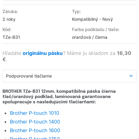
Záruka:
Typ:
2 roky
Kompatibilný - Nový
Kód:
Farba podkladu / tlače:
TZe-B31
oranžová / čierna
Hľadáte
originálnu pásku
?
Máme ju skladom za
16,30
€
.
Podporované tlačiarne
Podporované tlačiarne
BROTHER TZe-B31 12mm, kompatibilná páska čierna
tlač/oranžový podklad, laminovaná garantovane
Detailný popis
spolupracuje s nasledujúcimi tlačiarňami:
Hodnotenie e-shopu
Brother P-touch 1010
Brother P-touch 1400
Opýtať sa
Brother P-touch 1600