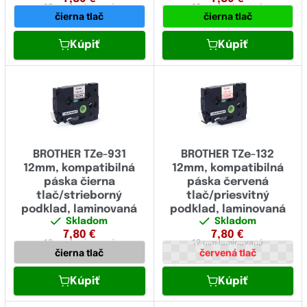
12 mm
laminovaná
12 mm
laminovaná
čierna tlač
čierna tlač
Kúpiť
Kúpiť
BROTHER TZe-931
BROTHER TZe-132
12mm, kompatibilná
12mm, kompatibilná
páska čierna
páska červená
tlač/strieborný
tlač/priesvitný
podklad, laminovaná
podklad, laminovaná
Skladom
Skladom
7,80
€
7,80
€
12 mm
laminovaná
12 mm
laminovaná
čierna tlač
červená tlač
Kúpiť
Kúpiť