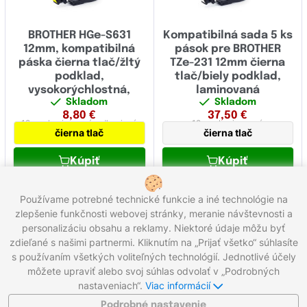
BROTHER HGe-S631
Kompatibilná sada 5 ks
12mm, kompatibilná
pások pre BROTHER
páska čierna tlač/žltý
TZe-231 12mm čierna
podklad,
tlač/biely podklad,
vysokorýchlostná,
laminovaná
Skladom
Skladom
extrémne adhézna
8,80
€
37,50
€
12 mm
laminovaná,
adhezivná
12 mm
laminovaná
čierna tlač
čierna tlač
Kúpiť
Kúpiť
Používame potrebné technické funkcie a iné technológie na
zlepšenie funkčnosti webovej stránky, meranie návštevnosti a
1
2
3
4
5
personalizáciu obsahu a reklamy. Niektoré údaje môžu byť
Celkom 88 produktov
zdieľané s našimi partnermi. Kliknutím na „Prijať všetko“ súhlasíte
s používaním všetkých voliteľných technológií. Jednotlivé účely
môžete upraviť alebo svoj súhlas odvolať v „Podrobných
Zavolajte nám:
0221 000 012
Pracovné dni 8:00 - 16:30
nastaveniach“.
Viac informácií
Napíšte nám:
info@gigaprint.sk
©2026 gigaprint.sk
Podrobné nastavenie