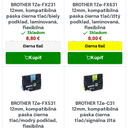
BROTHER TZe-FX231
BROTHER TZe-FX631
12mm, kompatibilná
12mm, kompatibilná
páska čierna tlač/biely
páska čierna tlač/žltý
podklad, laminovaná,
podklad, laminovaná,
flexibilná
flexibilná
Skladom
Skladom
8,80
€
8,00
€
12 mm
laminovaná,
flexibilná
12 mm
laminovaná,
flexibilná
čierna tlač
čierna tlač
Kúpiť
Kúpiť
BROTHER TZe-FX531
BROTHER TZe-C31
12mm, kompatibilná
12mm, kompatibilná
páska čierna
páska čierna
tlač/modrý podklad,
tlač/signálna žltá
flexibilná