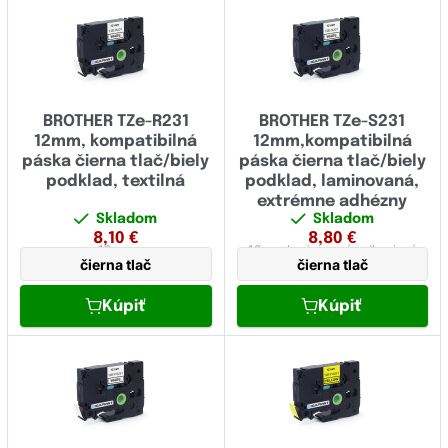
BROTHER TZe-R231
BROTHER TZe-S231
12mm, kompatibilná
12mm,kompatibilná
páska čierna tlač/biely
páska čierna tlač/biely
podklad, textilná
podklad, laminovaná,
extrémne adhézny
Skladom
Skladom
8,10
€
8,80
€
12 mm
12 mm
laminovaná,
adhezivná
čierna tlač
čierna tlač
Kúpiť
Kúpiť