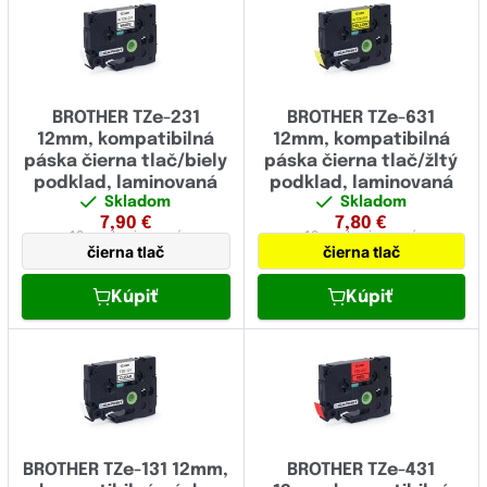
5.80
6.00
8.00
BROTHER TZe-231
BROTHER TZe-631
8.80
12mm, kompatibilná
12mm, kompatibilná
páska čierna tlač/biely
páska čierna tlač/žltý
9.00
podklad, laminovaná
podklad, laminovaná
Skladom
Skladom
11.70
7,90
€
7,80
€
12 mm
laminovaná
12 mm
laminovaná
čierna tlač
čierna tlač
12.00
Kúpiť
Kúpiť
16.00
17.70
18.00
23.60
24.00
BROTHER TZe-131 12mm,
BROTHER TZe-431