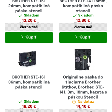
BROTHER STE-151
BROTHER STE-141 18mm,
24mm, kompatibilná
kompatibilná páska
páska stencil
stencil
Skladom
Skladom
13,20
€
12,80
€
24 mm
stencil
18 mm
stencil
čierna tlač
čierna tlač
Kúpiť
Kúpiť
BROTHER STE-161
Originálne páska do
36mm, kompatibilná
tlačiarne Brother
páska stencil
štítkov, Brother, STE-
141, 3m, 18mm, kazeta s
páskou Stencil
Skladom
Na dotaz
18,20
€
14,40
€
38 mm
stencil
18 mm