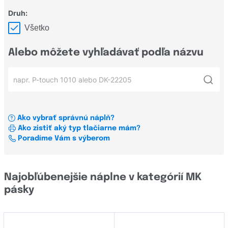
Všetky farby podkladov
DK samolepiace role
Druh:
DK samolepiace štítky
Všetko
HGe pásky
Alebo môžete vyhľadávať podľa názvu
STe pásky
TZe pásky
Všetky rady
DK samolepiace role
Ako vybrať správnú náplň?
Ako zistiť aký typ tlačiarne mám?
DK samolepiace štítky
Poradíme Vám s výberom
HGe pásky
HSe pásky
Najobľúbenejšie náplne v kategórií MK
pásky
MK pásky
RD samolepiace štítky