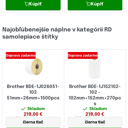
Kúpiť
Kúpiť
Najobľúbenejšie náplne v kategórií RD
samolepiace štítky
Doprava zadarmo
Doprava zadarmo
Brother BDE-1J026051-
Brother BDE-1J152102-
102
102 -
51mm×26mm×1500pcs
102mm×152mm×270pc
s
Skladom
Skladom
219,00
€
219,00
€
51 x 26 mm
papierová
102 x 152 mm
papierová
čierna tlač
čierna tlač