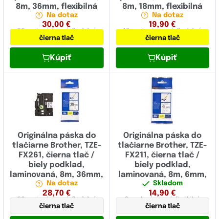
8m, 36mm, flexibilná
8m, 18mm, flexibilná
Na dotaz
Na dotaz
30,00
€
19,90
€
36 mm
laminovaná,
flexibilná
18 mm
laminovaná,
flexibilná
čierna tlač
čierna tlač
Kúpiť
Kúpiť
Originálna páska do
Originálna páska do
tlačiarne Brother, TZE-
tlačiarne Brother, TZE-
FX261, čierna tlač /
FX211, čierna tlač /
biely podklad,
biely podklad,
laminovaná, 8m, 36mm,
laminovaná, 8m, 6mm,
Na dotaz
Skladom
flexibilná
flexibilná
28,70
€
14,90
€
36 mm
laminovaná,
flexibilná
6 mm
laminovaná,
flexibilná
čierna tlač
čierna tlač