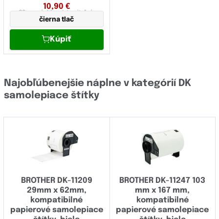
10,90
€
62 mm
rýchlo odstraniteľná,
čierna tlač
papierová
Kúpiť
Najobľúbenejšie náplne v kategórií DK
samolepiace štítky
BROTHER DK-11209
BROTHER DK-11247 103
29mm x 62mm,
mm x 167 mm,
kompatibilné
kompatibilné
papierové samolepiace
papierové samolepiace