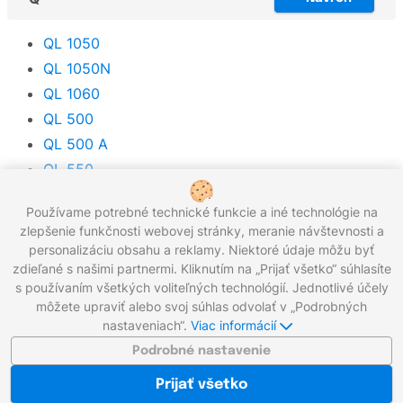
QL 1050
QL 1050N
QL 1060
QL 500
QL 500 A
QL 550
QL 560
Používame potrebné technické funkcie a iné technológie na
QL 570
zlepšenie funkčnosti webovej stránky, meranie návštevnosti a
QL 580
personalizáciu obsahu a reklamy. Niektoré údaje môžu byť
QL 650
zdieľané s našimi partnermi. Kliknutím na „Prijať všetko“ súhlasíte
s používaním všetkých voliteľných technológií. Jednotlivé účely
QL-1100
môžete upraviť alebo svoj súhlas odvolať v „Podrobných
QL-700
nastaveniach“.
Viac informácií
QL-800
Podrobné nastavenie
QL-810W
Prijať všetko
QL-820NWB