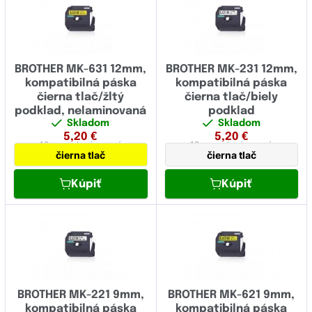
STe pásky
TC pásky
TX pásky
BROTHER MK-631 12mm,
BROTHER MK-231 12mm,
TZe pásky
kompatibilná páska
kompatibilná páska
čierna tlač/žltý
čierna tlač/biely
podklad, nelaminovaná
podklad
Skladom
Skladom
5,20
€
5,20
€
12 mm
nelaminovaná
12 mm
nelaminovaná
čierna tlač
čierna tlač
Kúpiť
Kúpiť
BROTHER MK-221 9mm,
BROTHER MK-621 9mm,
kompatibilná páska
kompatibilná páska