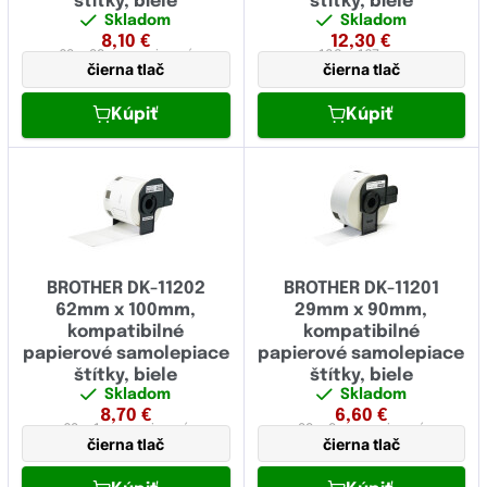
štítky, biele
štítky, biele
Skladom
Skladom
8,10
€
12,30
€
62 x 29 mm
papierová
103 x 167 mm
čierna tlač
čierna tlač
Kúpiť
Kúpiť
BROTHER DK-11202
BROTHER DK-11201
62mm x 100mm,
29mm x 90mm,
kompatibilné
kompatibilné
papierové samolepiace
papierové samolepiace
štítky, biele
štítky, biele
Skladom
Skladom
8,70
€
6,60
€
62 x 1 mm
papierová
29 x 9 mm
papierová
čierna tlač
čierna tlač