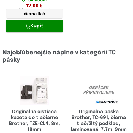
Skladom
12,00
€
24 mm
laminovaná
čierna tlač
Kúpiť
Najobľúbenejšie náplne v kategórií TC
pásky
Originálna čistiaca
Originálna páska
kazeta do tlačiarne
Brother, TC-691, čierna
Brother, TZE-CL4, 8m,
tlač/žltý podklad,
18mm
laminovaná, 7.7m, 9mm