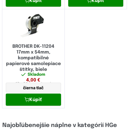
Kúpiť
Kúpiť
BROTHER DK-11204
17mm x 54mm,
kompatibilné
papierové samolepiace
štítky, biele
Skladom
4,00
€
17 x 54 mm
papierová
čierna tlač
Kúpiť
Najobľúbenejšie náplne v kategórií HGe