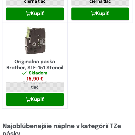
čierna tlač
čierna tlač
Kúpiť
Kúpiť
Originálna páska
Brother, STE-151 Stencil
Skladom
15,90
€
24 mm
stencil
tlač
Kúpiť
Najobľúbenejšie náplne v kategórií TZe
pásky