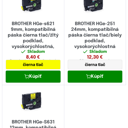
BROTHER HGe-s621
BROTHER HGe-251
9mm, kompatibilná
24mm, kompatibilná
páska čierna tlač/žltý
páska čierna tlač/biely
podklad,
podklad,
vysokorýchlostná,
vysokorýchlostná
Skladom
Skladom
extrémne adhézna
8,40
€
12,30
€
9 mm
laminovaná,
adhezivná
24 mm
laminovaná,
čierna tlač
čierna tlač
vysokorychlostná
Kúpiť
Kúpiť
BROTHER HGe-S631
12mm, kompatibilná