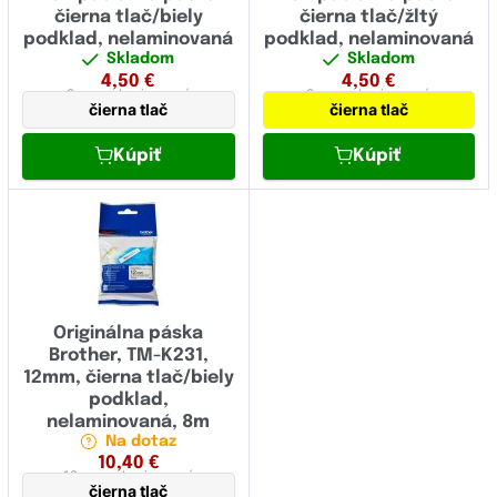
čierna tlač/biely
čierna tlač/žltý
podklad, nelaminovaná
podklad, nelaminovaná
Skladom
Skladom
4,50
€
4,50
€
9 mm
nelaminovaná
9 mm
nelaminovaná
čierna tlač
čierna tlač
Kúpiť
Kúpiť
Originálna páska
Brother, TM-K231,
12mm, čierna tlač/biely
podklad,
nelaminovaná, 8m
Na dotaz
10,40
€
12 mm
nelaminovaná
čierna tlač