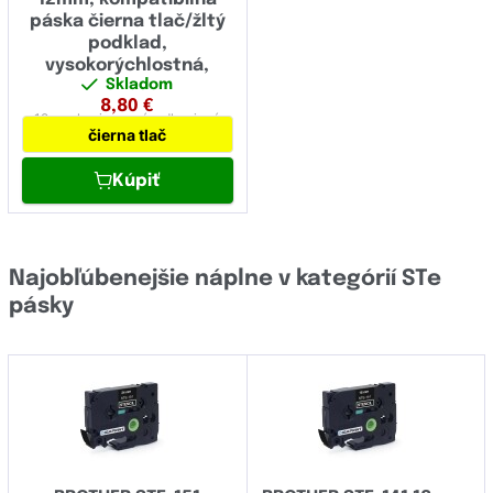
páska čierna tlač/žltý
podklad,
vysokorýchlostná,
Skladom
extrémne adhézna
8,80
€
12 mm
laminovaná,
adhezivná
čierna tlač
Kúpiť
Najobľúbenejšie náplne v kategórií STe
pásky