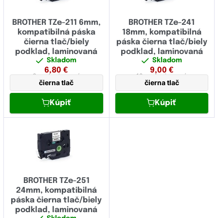
BROTHER TZe-211 6mm,
BROTHER TZe-241
kompatibilná páska
18mm, kompatibilná
čierna tlač/biely
páska čierna tlač/biely
podklad, laminovaná
podklad, laminovaná
Skladom
Skladom
6,80
€
9,00
€
6 mm
laminovaná
18 mm
laminovaná
čierna tlač
čierna tlač
Kúpiť
Kúpiť
BROTHER TZe-251
24mm, kompatibilná
páska čierna tlač/biely
podklad, laminovaná