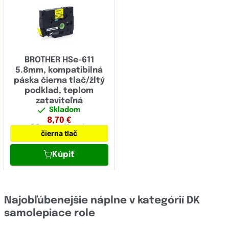
BROTHER HSe-611
5.8mm, kompatibilná
páska čierna tlač/žltý
podklad, teplom
zataviteľná
Skladom
8,70
€
5,8 mm
zmršťovacia
čierna tlač
Kúpiť
Najobľúbenejšie náplne v kategórií DK
samolepiace role