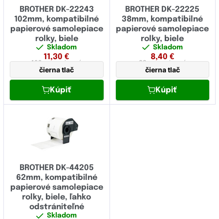
BROTHER DK-22243
BROTHER DK-22225
102mm, kompatibilné
38mm, kompatibilné
papierové samolepiace
papierové samolepiace
rolky, biele
rolky, biele
Skladom
Skladom
11,30
€
8,40
€
102 mm
papierová
38 mm
papierová
čierna tlač
čierna tlač
Kúpiť
Kúpiť
BROTHER DK-44205
62mm, kompatibilné
papierové samolepiace
rolky, biele, ľahko
odstrániteľné
Skladom