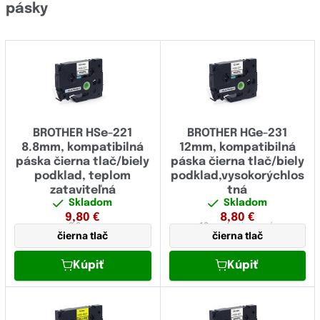
pásky
BROTHER HSe-221
BROTHER HGe-231
8.8mm, kompatibilná
12mm, kompatibilná
páska čierna tlač/biely
páska čierna tlač/biely
podklad, teplom
podklad,vysokorýchlos
zataviteľná
tná
Skladom
Skladom
9,80
€
8,80
€
8,8 mm
12 mm
laminovaná,
čierna tlač
čierna tlač
vysokorychlostná
Kúpiť
Kúpiť