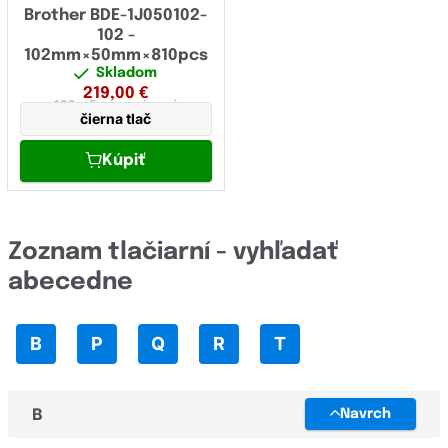
Brother BDE-1J050102-
102 -
102mm×50mm×810pcs
Skladom
219,00
€
102 x 5 mm
papierová
čierna tlač
Kúpiť
Zoznam tlačiarní - vyhľadať
abecedne
B
P
Q
R
T
B
Navrch