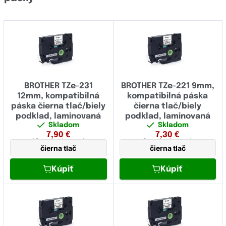
BROTHER TZe-231
BROTHER TZe-221 9mm,
12mm, kompatibilná
kompatibilná páska
páska čierna tlač/biely
čierna tlač/biely
podklad, laminovaná
podklad, laminovaná
Skladom
Skladom
7,90
€
7,30
€
12 mm
laminovaná
9 mm
laminovaná
čierna tlač
čierna tlač
Kúpiť
Kúpiť