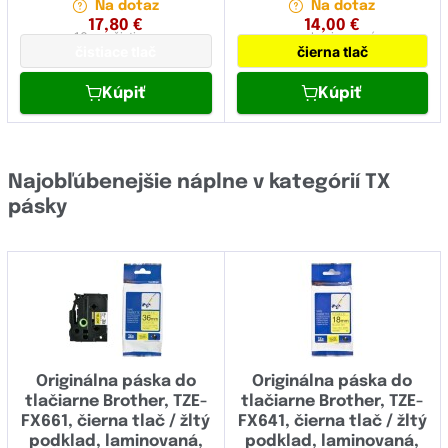
Na dotaz
Na dotaz
17,80
€
14,00
€
16 mm
čistiaca
mm
laminovaná
čistiace tlač
čierna tlač
Kúpiť
Kúpiť
Najobľúbenejšie náplne v kategórií TX
pásky
Originálna páska do
Originálna páska do
tlačiarne Brother, TZE-
tlačiarne Brother, TZE-
FX661, čierna tlač / žltý
FX641, čierna tlač / žltý
podklad, laminovaná,
podklad, laminovaná,