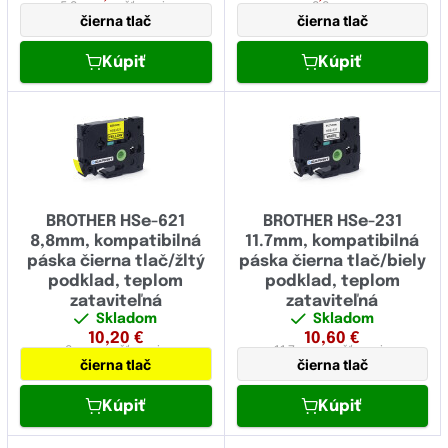
5,8 mm
zmršťovacia
8,8 mm
čierna tlač
čierna tlač
Kúpiť
Kúpiť
BROTHER HSe-621
BROTHER HSe-231
8,8mm, kompatibilná
11.7mm, kompatibilná
páska čierna tlač/žltý
páska čierna tlač/biely
podklad, teplom
podklad, teplom
zataviteľná
zataviteľná
Skladom
Skladom
10,20
€
10,60
€
8 mm
zmršťovacia
11,7 mm
zmršťovacia
čierna tlač
čierna tlač
Kúpiť
Kúpiť