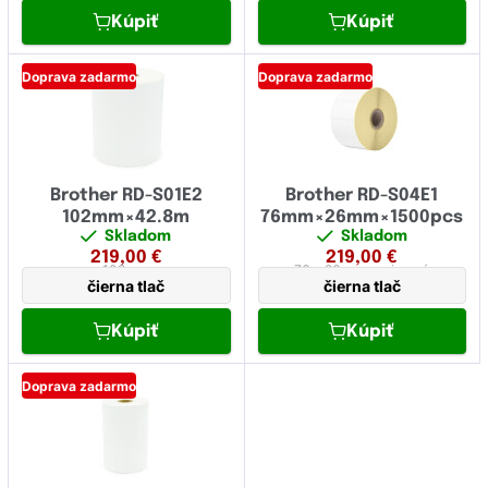
Kúpiť
Kúpiť
Doprava zadarmo
Doprava zadarmo
Brother RD-S01E2
Brother RD-S04E1
102mm×42.8m
76mm×26mm×1500pcs
Skladom
Skladom
219,00
€
219,00
€
102 mm
76 x 26 mm
papierová
čierna tlač
čierna tlač
Kúpiť
Kúpiť
Doprava zadarmo