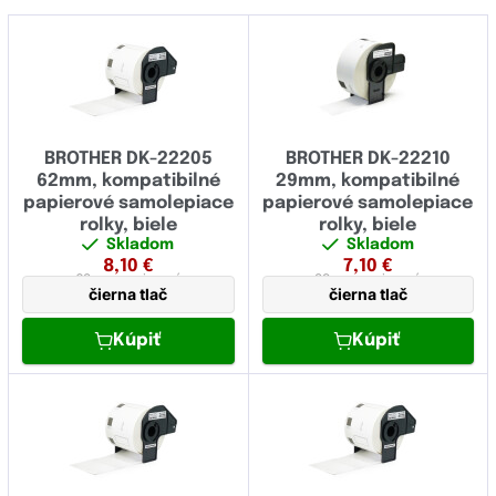
BROTHER DK-22205
BROTHER DK-22210
62mm, kompatibilné
29mm, kompatibilné
papierové samolepiace
papierové samolepiace
rolky, biele
rolky, biele
Skladom
Skladom
8,10
€
7,10
€
62 mm
papierová
29 mm
papierová
čierna tlač
čierna tlač
Kúpiť
Kúpiť