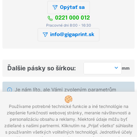
Opýtať sa
0221 000 012
Pracovné dni 8:00 - 16:30
info@gigaprint.sk
Ďalšie pásky so šírkou:
mm
Je nám líto, ale Vámi zvoleným parametrům
neodpovídá žádný záznam. Zkuste změnit
parametry hledání výše nebo nás neváhejte
Používame potrebné technické funkcie a iné technológie na
kontaktovat.
zlepšenie funkčnosti webovej stránky, meranie návštevnosti a
personalizáciu obsahu a reklamy. Niektoré údaje môžu byť
Celkom 0 produktov
zdieľané s našimi partnermi. Kliknutím na „Prijať všetko“ súhlasíte
s používaním všetkých voliteľných technológií. Jednotlivé účely