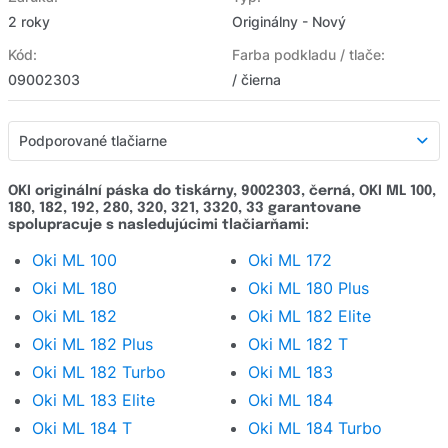
2 roky
Originálny - Nový
Kód:
Farba podkladu / tlače:
09002303
/ čierna
Podporované tlačiarne
Podporované tlačiarne
OKI originální páska do tiskárny, 9002303, černá, OKI ML 100,
180, 182, 192, 280, 320, 321, 3320, 33 garantovane
Detailný popis
spolupracuje s nasledujúcimi tlačiarňami:
Hodnotenie e-shopu
Oki ML 100
Oki ML 172
Oki ML 180
Oki ML 180 Plus
Opýtať sa
Oki ML 182
Oki ML 182 Elite
Oki ML 182 Plus
Oki ML 182 T
Oki ML 182 Turbo
Oki ML 183
Oki ML 183 Elite
Oki ML 184
Oki ML 184 T
Oki ML 184 Turbo