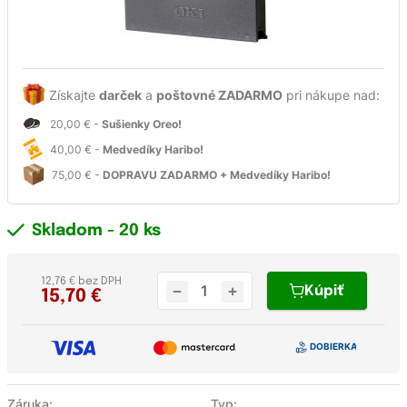
Získajte
darček
a
poštovné ZADARMO
pri nákupe nad:
20,00 € -
Sušienky Oreo!
40,00 € -
Medvedíky Haribo!
75,00 € -
DOPRAVU ZADARMO + Medvedíky Haribo!
Skladom
- 20 ks
12,76 € bez DPH
Kúpiť
15,70
€
Záruka:
Typ: