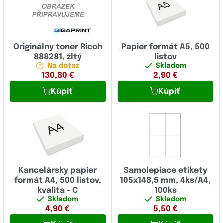
Originálny toner Ricoh
Papier formát A5, 500
888281, žltý
listov
Na dotaz
Skladom
130,80
€
2,90
€
Kúpiť
Kúpiť
Kancelársky papier
Samolepiace etikety
formát A4, 500 listov,
105x148,5 mm, 4ks/A4,
kvalita - C
100ks
Skladom
Skladom
4,90
€
5,50
€