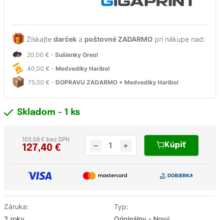
Získajte
darček
a
poštovné ZADARMO
pri nákupe nad:
20,00 € -
Sušienky Oreo!
40,00 € -
Medvedíky Haribo!
75,00 € -
DOPRAVU ZADARMO + Medvedíky Haribo!
Skladom
- 1 ks
103,58 € bez DPH
Kúpiť
127,40
€
Záruka:
Typ:
2 roky
Originálny - Nový