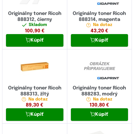
Originálny toner Ricoh
Originálny toner Ricoh
888312, čierny
888314, magenta
Skladom
Na dotaz
100,90
€
43,20
€
Kúpiť
Kúpiť
Originálny toner Ricoh
Originálny toner Ricoh
888313, žltý
888283, modrý
Na dotaz
Na dotaz
89,30
€
130,80
€
Kúpiť
Kúpiť