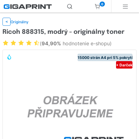
0
Originálny
<
Ricoh 888315, modrý - originálny toner
(
94,90%
hodnotenie e-shopu)
15000 strán A4 pri 5% pokrytí
+ Darček