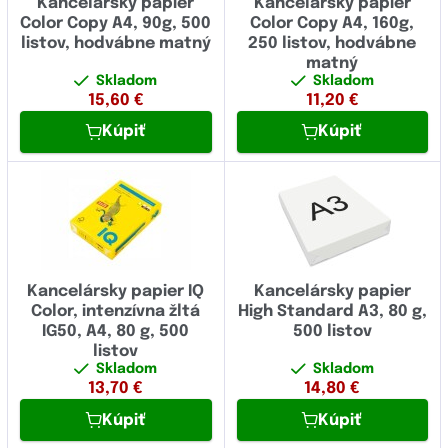
Kancelársky papier
Kancelársky papier
Color Copy A4, 90g, 500
Color Copy A4, 160g,
listov, hodvábne matný
250 listov, hodvábne
matný
Skladom
Skladom
15,60
€
11,20
€
Kúpiť
Kúpiť
Kancelársky papier IQ
Kancelársky papier
Color, intenzívna žltá
High Standard A3, 80 g,
IG50, A4, 80 g, 500
500 listov
listov
Skladom
Skladom
13,70
€
14,80
€
Kúpiť
Kúpiť