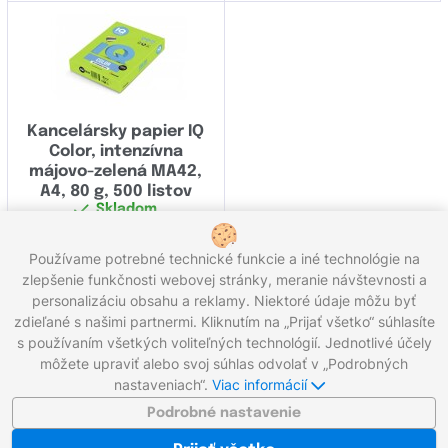
Kancelársky papier IQ
Color, intenzívna
májovo-zelená MA42,
A4, 80 g, 500 listov
Skladom
13,70
€
Používame potrebné technické funkcie a iné technológie na
Kúpiť
zlepšenie funkčnosti webovej stránky, meranie návštevnosti a
personalizáciu obsahu a reklamy. Niektoré údaje môžu byť
Celkom 15 produktov
zdieľané s našimi partnermi. Kliknutím na „Prijať všetko“ súhlasíte
s používaním všetkých voliteľných technológií. Jednotlivé účely
môžete upraviť alebo svoj súhlas odvolať v „Podrobných
Zavolajte nám:
0221 000 012
Pracovné dni 8:00 - 16:30
nastaveniach“.
Viac informácií
Napíšte nám:
info@gigaprint.sk
©2026 gigaprint.sk
Podrobné nastavenie
Zobraziť klasickú verziu