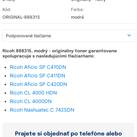
Kód:
Farba:
ORIGINAL-888315
modrá
Podporované tlačiarne
Podporované tlačiarne
Ricoh 888315, modrý - originálny toner garantovane
spolupracuje s nasledujúcimi tlačiarňami:
Detailný popis
Ricoh Aficio SP C410DN
Hodnotenie e-shopu
Ricoh Aficio SP C411DN
Opýtať sa
Ricoh Aficio SP C420DN
Ricoh CL 4000 HDN
Ricoh CL 4000DN
Ricoh Nashuatec C 7425DN
Prajete si objednať po telefóne alebo