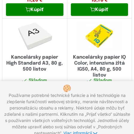
11,20
€
13,70
€
Kúpiť
Kúpiť
Kancelársky papier
Kancelársky papier IQ
High Standard A3, 80 g,
Color, intenzívna žltá
500 listov
IG50, A4, 80 g, 500
listov
Skladom
Skladom
14,80
€
13,70
€
Používame potrebné technické funkcie a iné technológie na
Kúpiť
Kúpiť
zlepšenie funkčnosti webovej stránky, meranie návštevnosti a
personalizáciu obsahu a reklamy. Niektoré údaje môžu byť
Celkom 18 produktov
zdieľané s našimi partnermi. Kliknutím na „Prijať všetko“ súhlasíte
s používaním všetkých voliteľných technológií. Jednotlivé účely
môžete upraviť alebo svoj súhlas odvolať v „Podrobných
Zavolajte nám:
0221 000 012
Pracovné dni 8:00 - 16:30
nastaveniach“.
Viac informácií