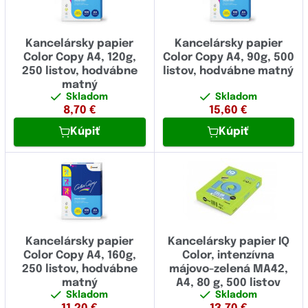
Kancelársky papier
Kancelársky papier
Color Copy A4, 120g,
Color Copy A4, 90g, 500
250 listov, hodvábne
listov, hodvábne matný
matný
Skladom
Skladom
8,70
€
15,60
€
Kúpiť
Kúpiť
Kancelársky papier
Kancelársky papier IQ
Color Copy A4, 160g,
Color, intenzívna
250 listov, hodvábne
májovo-zelená MA42,
matný
A4, 80 g, 500 listov
Skladom
Skladom