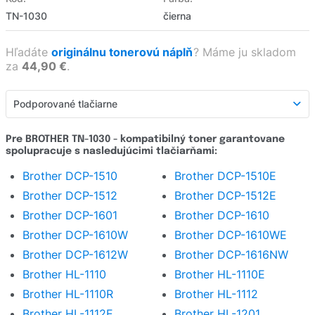
TN-1030
čierna
Hľadáte
originálnu tonerovú náplň
?
Máme ju skladom
za
44,90 €
.
Podporované tlačiarne
Podporované tlačiarne
Pre BROTHER TN-1030 - kompatibilný toner garantovane
spolupracuje s nasledujúcimi tlačiarňami:
Detailný popis
Brother DCP-1510
Brother DCP-1510E
Hodnotenie produktu
Brother DCP-1512
Brother DCP-1512E
Hodnotenie e-shopu
Brother DCP-1601
Brother DCP-1610
Brother DCP-1610W
Brother DCP-1610WE
Opýtať sa
Brother DCP-1612W
Brother DCP-1616NW
Brother HL-1110
Brother HL-1110E
Brother HL-1110R
Brother HL-1112
Brother HL-1112E
Brother HL-1201