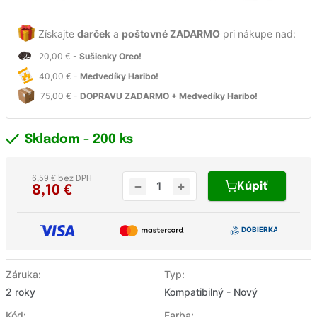
Získajte
darček
a
poštovné ZADARMO
pri nákupe nad:
20,00 € -
Sušienky Oreo!
40,00 € -
Medvedíky Haribo!
75,00 € -
DOPRAVU ZADARMO + Medvedíky Haribo!
Skladom
- 200 ks
6,59 € bez DPH
Kúpiť
8,10
€
Záruka:
Typ:
2 roky
Kompatibilný - Nový
Kód:
Farba: