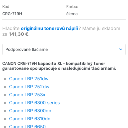
Kód:
Farba:
CRG-719H
čierna
Hľadáte
originálnu tonerovú náplň
?
Máme ju skladom
za
141,30 €
.
Podporované tlačiarne
Podporované tlačiarne
CANON CRG-719H kapacita XL - kompatibilný toner
garantovane spolupracuje s nasledujúcimi tlačiarňami:
Detailný popis
Canon LBP 251dw
Hodnotenie produktu
Canon LBP 252dw
Hodnotenie e-shopu
Canon LBP 253x
Canon LBP 6300 series
Opýtať sa
Canon LBP 6300dn
Canon LBP 6310dn
Canon LBP 6650