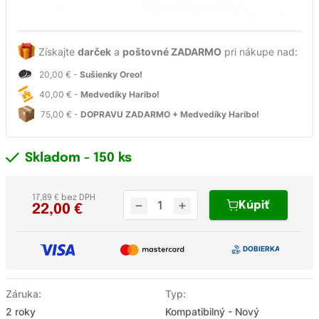
Získajte
darček
a
poštovné ZADARMO
pri nákupe nad:
20,00 € -
Sušienky Oreo!
40,00 € -
Medvedíky Haribo!
75,00 € -
DOPRAVU ZADARMO + Medvedíky Haribo!
Skladom
- 150 ks
17,89 € bez DPH
Kúpiť
22,00
€
Záruka:
Typ:
2 roky
Kompatibilný - Nový