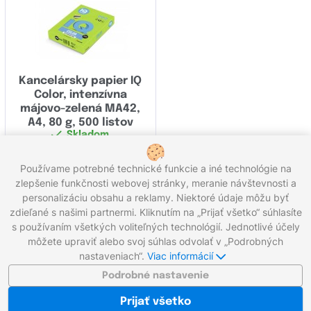
Kancelársky papier IQ
Color, intenzívna
májovo-zelená MA42,
A4, 80 g, 500 listov
Skladom
13,70
€
Používame potrebné technické funkcie a iné technológie na
Kúpiť
zlepšenie funkčnosti webovej stránky, meranie návštevnosti a
personalizáciu obsahu a reklamy. Niektoré údaje môžu byť
Celkom 15 produktov
zdieľané s našimi partnermi. Kliknutím na „Prijať všetko“ súhlasíte
s používaním všetkých voliteľných technológií. Jednotlivé účely
môžete upraviť alebo svoj súhlas odvolať v „Podrobných
Zavolajte nám:
0221 000 012
Pracovné dni 8:00 - 16:30
nastaveniach“.
Viac informácií
Napíšte nám:
info@gigaprint.sk
©2026 gigaprint.sk
Podrobné nastavenie
Zobraziť klasickú verziu
Prijať všetko