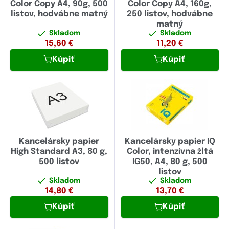
Color Copy A4, 90g, 500
Color Copy A4, 160g,
listov, hodvábne matný
250 listov, hodvábne
matný
Skladom
Skladom
15,60
€
11,20
€
Kúpiť
Kúpiť
Kancelársky papier
Kancelársky papier IQ
High Standard A3, 80 g,
Color, intenzívna žltá
500 listov
IG50, A4, 80 g, 500
listov
Skladom
Skladom
14,80
€
13,70
€
Kúpiť
Kúpiť