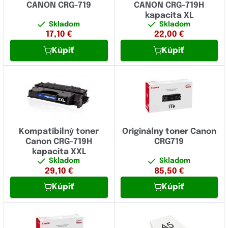
CANON CRG-719
CANON CRG-719H
kapacita XL
Skladom
Skladom
17,10
€
22,00
€
Kúpiť
Kúpiť
Kompatibilný toner
Originálny toner Canon
Canon CRG-719H
CRG719
kapacita XXL
Skladom
Skladom
29,10
€
85,50
€
Kúpiť
Kúpiť