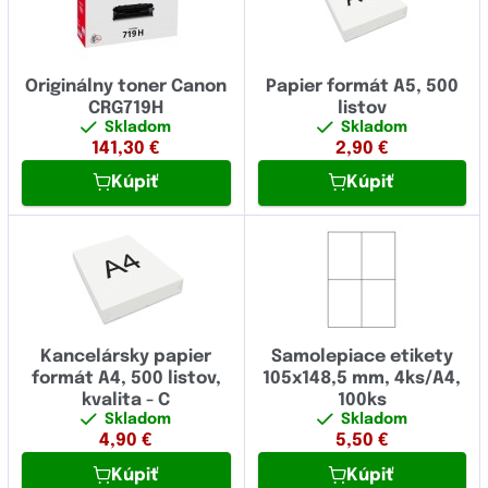
Originálny toner Canon
Papier formát A5, 500
CRG719H
listov
Skladom
Skladom
141,30
€
2,90
€
Kúpiť
Kúpiť
Kancelársky papier
Samolepiace etikety
formát A4, 500 listov,
105x148,5 mm, 4ks/A4,
kvalita - C
100ks
Skladom
Skladom
4,90
€
5,50
€
Kúpiť
Kúpiť