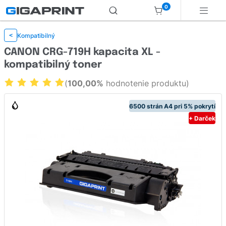
0
Kompatibilný
<
CANON CRG-719H kapacita XL -
kompatibilný toner
(
100,00%
hodnotenie produktu)
6500 strán A4 pri 5% pokrytí
+ Darček