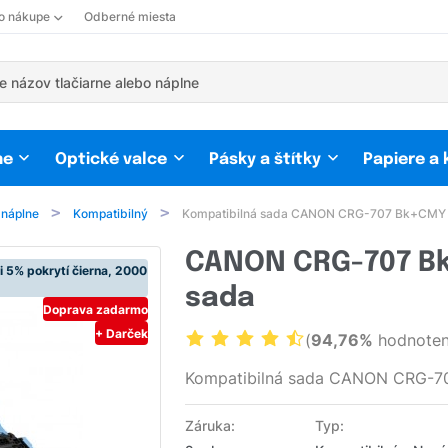
 o nákupe
Odberné miesta
ne
Optické valce
Pásky a štítky
Papiere a
 náplne
Kompatibilný
Kompatibilná sada CANON CRG-707 Bk+CMY
CANON CRG-707 Bk
i 5% pokrytí čierna, 2000
sada
Doprava zadarmo
+ Darček
(
94,76%
hodnoten
Kompatibilná sada CANON CRG-7
Záruka:
Typ: