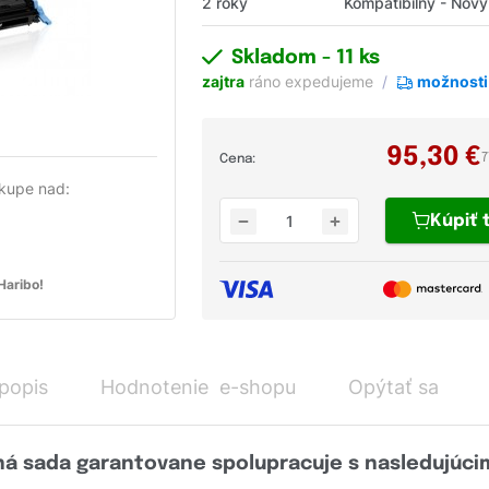
2 roky
Kompatibilný - Nový
Skladom
- 11 ks
zajtra
ráno expedujeme
možnosti
95,30
€
7
Cena:
kupe nad:
Kúpiť
aribo!
 popis
Hodnotenie e-shopu
Opýtať sa
 sada garantovane spolupracuje s nasledujúcim