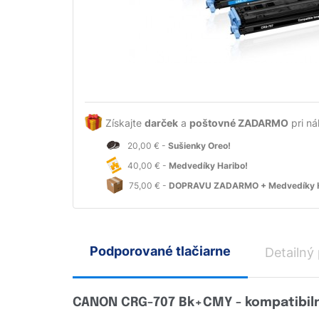
Získajte
darček
a
poštovné ZADARMO
pri ná
20,00 € -
Sušienky Oreo!
40,00 € -
Medvedíky Haribo!
75,00 € -
DOPRAVU ZADARMO + Medvedíky H
Podporované tlačiarne
Detailný
CANON CRG-707 Bk+CMY - kompatibilná