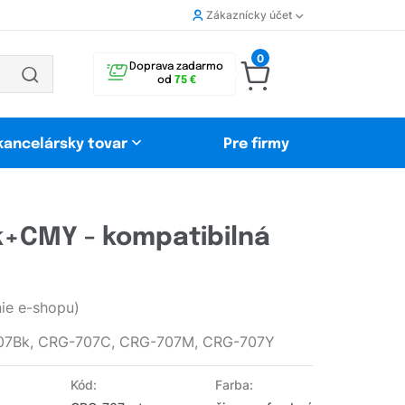
Zákaznícky účet
0
Doprava zadarmo
od
75 €
 kancelársky tovar
Pre firmy
+CMY - kompatibilná
ie e-shopu)
07Bk, CRG-707C, CRG-707M, CRG-707Y
Kód:
Farba: