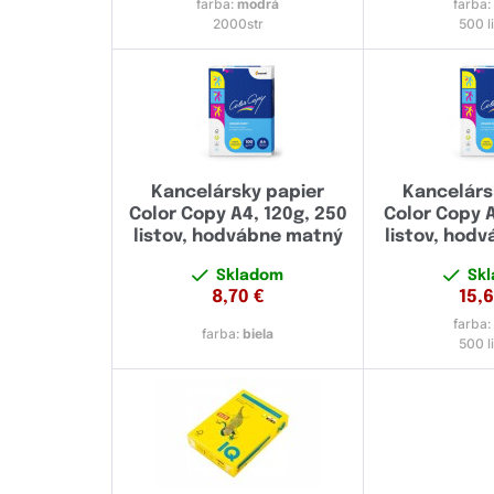
farba:
modrá
farba
2000str
500 l
Kancelársky papier
Kancelárs
Color Copy A4, 120g, 250
Color Copy A
listov, hodvábne matný
listov, hod
Skladom
Sk
8,70
€
15,
farba
farba:
biela
500 l