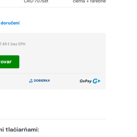
CRG-707set
čierna + farebné
 doručení
7,48 € bez DPH
tovar
i tlačiarňami: