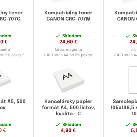
lný toner
Kompatibilný toner
Kompatib
RG-707C
CANON CRG-707M
CANON 
ladom
Skladom
S
60
€
24,60
€
24
modrá
farba:
magenta
farb
pri 5% pokrytí
2000 strán A4 pri 5% pokrytí
2000 strán A4
át A5, 500
Kancelársky papier
Samolepia
tov
formát A4, 500 listov,
105x148,5 
kvalita - C
10
ladom
Skladom
S
0
€
4,90
€
5,