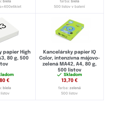
a:
biela
farba:
biela
s=400etikiet
500 listov v balení
 papier High
Kancelársky papier IQ
3, 80 g, 500
Color, intenzívna májovo-
stov
zelená MA42, A4, 80 g,
500 listov
kladom
Skladom
,80
€
13,70
€
a:
biela
farba:
zelená
listov
500 listov