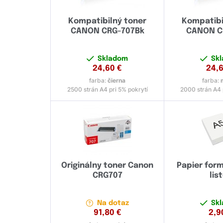
Kompatibilný toner
Kompatibi
CANON CRG-707Bk
CANON C
Skladom
Sk
24,60
€
24,
farba:
čierna
farba:
2500 strán A4 pri 5% pokrytí
2000 strán A4 
Originálny toner Canon
Papier form
CRG707
lis
Na dotaz
Sk
91,80
€
2,9