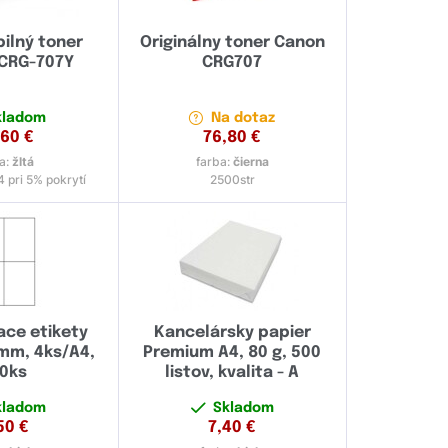
ilný toner
Originálny toner Canon
CRG-707Y
CRG707
kladom
Na dotaz
,60
€
76,80
€
a:
žltá
farba:
čierna
 pri 5% pokrytí
2500str
ce etikety
Kancelársky papier
mm, 4ks/A4,
Premium A4, 80 g, 500
0ks
listov, kvalita - A
kladom
Skladom
50
€
7,40
€