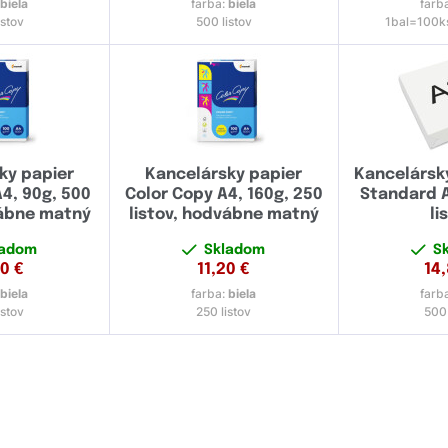
:
biela
farba:
biela
farb
istov
500 listov
1bal=100k
ky papier
Kancelársky papier
Kancelársky
4, 90g, 500
Color Copy A4, 160g, 250
Standard A
vábne matný
listov, hodvábne matný
li
ladom
Skladom
S
60
€
11,20
€
14
:
biela
farba:
biela
farb
istov
250 listov
500 