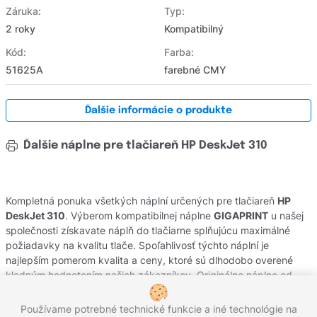
Záruka:
Typ:
2 roky
Kompatibilný
Kód:
Farba:
51625A
farebné CMY
Ďalšie informácie o produkte
Ďalšie náplne pre tlačiareň HP DeskJet 310
Kompletná ponuka všetkých náplní určených pre tlačiareň
HP
DeskJet 310
. Výberom kompatibilnej náplne
GIGAPRINT
u našej
společnosti získavate náplň do tlačiarne splňujúcu maximálné
požiadavky na kvalitu tlače. Spoľahlivosť týchto náplní je
najlepším pomerom kvalita a ceny, ktoré sú dlhodobo overené
kladným hodnotením našich zákazníkov. Originálne náplne od
výrobcov
HP
pochádzajú z oficiálnej slovenskej distribúcie s
garanciou pôvodu. Potrebujete poradiť s výberom náplní do Vašej
Používame potrebné technické funkcie a iné technológie na