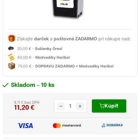
Získajte
darček
a
poštovné ZADARMO
pri nákupe nad:
20,00 € -
Sušienky Oreo!
40,00 € -
Medvedíky Haribo!
75,00 € -
DOPRAVU ZADARMO + Medvedíky Haribo!
Skladom
- 10 ks
9,11 € bez DPH
Kúpiť
11,20
€