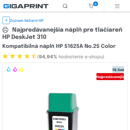
0
Zoznam tlačiarní HP
<
Najpredávanejšia náplň pre tlačiareň
HP DeskJet 310
Kompatibilná náplň HP 51625A No.25 Color
(
94,94%
hodnotenie e-shopu)
19.5ml
Najpredávanejší