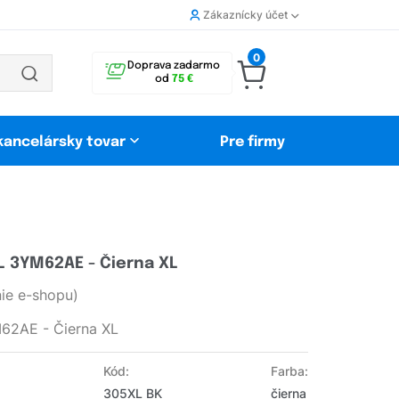
Zákaznícky účet
0
Doprava zadarmo
od
75 €
 kancelársky tovar
Pre firmy
L 3YM62AE - Čierna XL
ie e-shopu)
62AE - Čierna XL
Kód:
Farba:
305XL BK
čierna