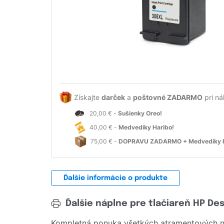
Získajte
darček
a
poštovné ZADARMO
pri ná
20,00 € -
Sušienky Oreo!
40,00 € -
Medvedíky Haribo!
75,00 € -
DOPRAVU ZADARMO + Medvedíky H
Ďalšie informácie o produkte
Ďalšie náplne pre tlačiareň HP De
Kompletná ponuka všetkých atramentových ná