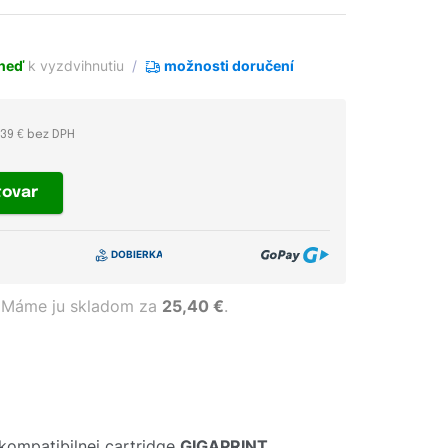
neď
k vyzdvihnutiu
možnosti doručení
,39 € bez DPH
tovar
Máme ju skladom za
25,40 €
.
kompatibilnej cartridge
GIGAPRINT