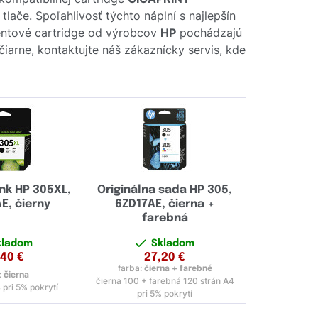
ače. Spoľahlivosť týchto náplní s najlepšín
entové cartridge od výrobcov
HP
pochádzajú
čiarne, kontaktujte náš zákaznícky servis, kde
ink HP 305XL,
Originálna sada HP 305,
, čierny
6ZD17AE, čierna +
farebná
kladom
Skladom
,40
€
27,20
€
farba:
čierna + farebné
:
čierna
čierna 100 + farebná 120 strán A4
 pri 5% pokrytí
pri 5% pokrytí