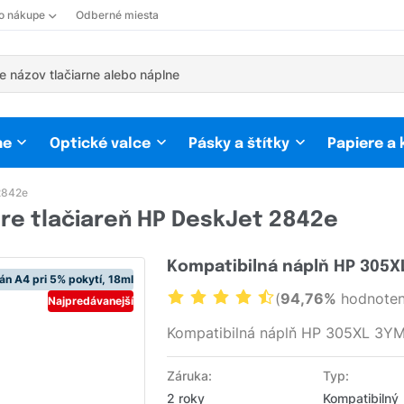
 o nákupe
Odberné miesta
ne
Optické valce
Pásky a štítky
Papiere a
2842e
re tlačiareň HP DeskJet 2842e
Kompatibilná náplň HP 305X
án A4 pri 5% pokytí, 18ml
(
94,76%
hodnoten
Najpredávanejší
Kompatibilná náplň HP 305XL 3YM
Záruka:
Typ:
2 roky
Kompatibilný