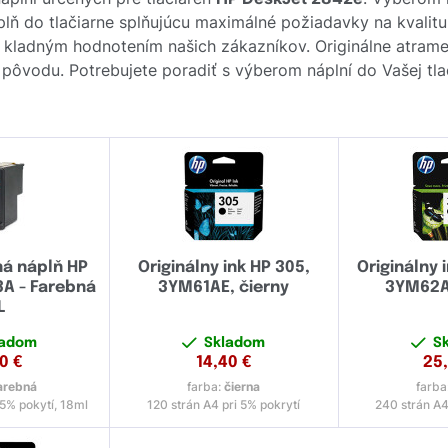
 do tlačiarne splňujúcu maximálné požiadavky na kvalitu tl
 kladným hodnotením našich zákazníkov. Originálne atram
ou pôvodu. Potrebujete poradiť s výberom náplní do Vašej tla
ná náplň HP
Originálny ink HP 305,
Originálny 
A - Farebná
3YM61AE, čierny
3YM62AE
L
ladom
Skladom
S
70
€
14,40
€
25
arebná
farba:
čierna
farba
 5% pokytí, 18ml
120 strán A4 pri 5% pokrytí
240 strán A4