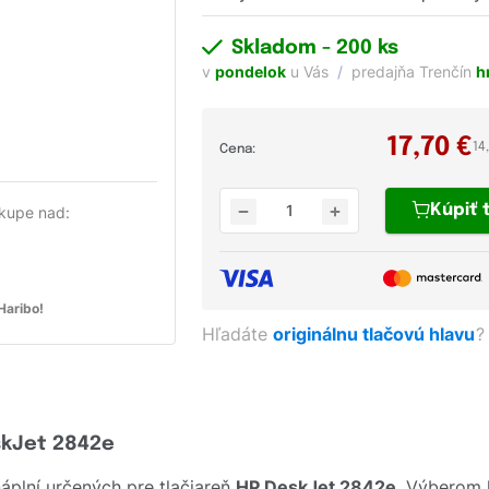
Skladom
- 200 ks
v
pondelok
u Vás
predajňa Trenčín
h
17,70
€
14
Cena:
Kúpiť
kupe nad:
aribo!
Hľadáte
originálnu tlačovú hlavu
?
skJet 2842e
plní určených pre tlačiareň
HP DeskJet 2842e
. Výberom 