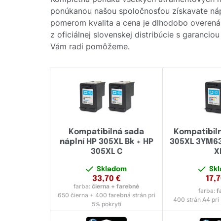
ponúkanou našou spoločnosťou získavate náplň
pomerom kvalita a cena je dlhodobo overená
z oficiálnej slovenskej distribúcie s garanci
Vám radi pomôžeme.
Kompatibilná sada
Kompatibil
náplní HP 305XL Bk + HP
305XL 3YM63
305XL C
X
Skladom
Sk
33,70
€
17,
farba:
čierna + farebné
farba:
f
650 čierna + 400 farebná strán pri
400 strán A4 pri
5% pokrytí