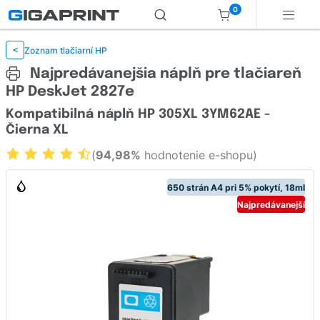
0
Zoznam tlačiarní HP
<
Najpredávanejšia náplň pre tlačiareň
HP DeskJet 2827e
Kompatibilná náplň HP 305XL 3YM62AE -
Čierna XL
(
94,98%
hodnotenie e-shopu)
650 strán A4 pri 5% pokytí, 18ml
Najpredávanejší