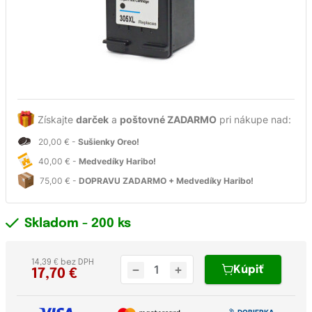
Získajte
darček
a
poštovné ZADARMO
pri nákupe nad:
20,00 € -
Sušienky Oreo!
40,00 € -
Medvedíky Haribo!
75,00 € -
DOPRAVU ZADARMO + Medvedíky Haribo!
Skladom
- 200 ks
14,39 € bez DPH
Kúpiť
17,70
€