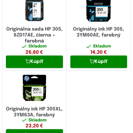
Originálna sada HP 305,
Originálny ink HP 305,
6ZD17AE, čierna +
3YM60AE, farebný
farebná
Skladom
Skladom
26,60
€
14,30
€
Kúpiť
Kúpiť
Originálny ink HP 305XL,
3YM63A, farebný
Skladom
23,20
€