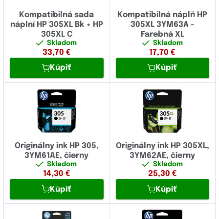
Kompatibilná sada
Kompatibilná náplň HP
náplní HP 305XL Bk + HP
305XL 3YM63A -
305XL C
Farebná XL
Skladom
Skladom
33,70
€
17,70
€
Kúpiť
Kúpiť
Originálny ink HP 305,
Originálny ink HP 305XL,
3YM61AE, čierny
3YM62AE, čierny
Skladom
Skladom
14,30
€
25,30
€
Kúpiť
Kúpiť