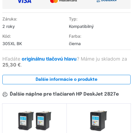
Záruka:
Typ:
2 roky
Kompatibilný
Kód:
Farba:
305XL BK
čierna
Hľadáte
originálnu tlačovú hlavu
?
Máme ju skladom za
25,30 €
.
Ďalšie informácie o produkte
Ďalšie náplne pre tlačiareň HP DeskJet 2827e