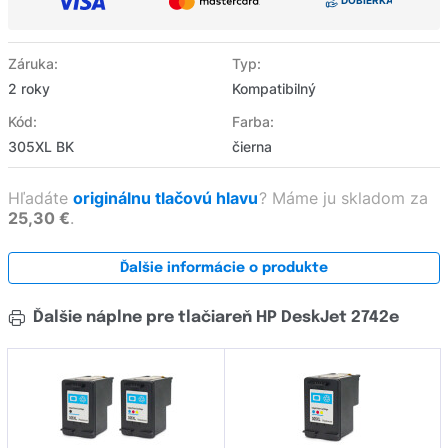
Záruka:
Typ:
2 roky
Kompatibilný
Kód:
Farba:
305XL BK
čierna
Hľadáte
originálnu tlačovú hlavu
?
Máme ju skladom za
25,30 €
.
Ďalšie informácie o produkte
Ďalšie náplne pre tlačiareň HP DeskJet 2742e