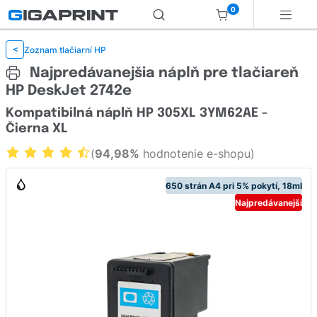
0
Zoznam tlačiarní HP
<
Najpredávanejšia náplň pre tlačiareň
HP DeskJet 2742e
Kompatibilná náplň HP 305XL 3YM62AE -
Čierna XL
(
94,98%
hodnotenie e-shopu)
650 strán A4 pri 5% pokytí, 18ml
Najpredávanejší