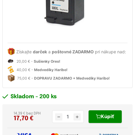
Získajte
darček
a
poštovné ZADARMO
pri nákupe nad:
20,00 € -
Sušienky Oreo!
40,00 € -
Medvedíky Haribo!
75,00 € -
DOPRAVU ZADARMO + Medvedíky Haribo!
Skladom
- 200 ks
14,39 € bez DPH
Kúpiť
17,70
€