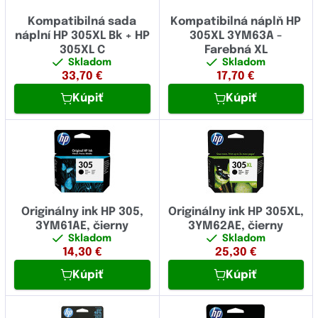
Kompatibilná sada
Kompatibilná náplň HP
náplní HP 305XL Bk + HP
305XL 3YM63A -
305XL C
Farebná XL
Skladom
Skladom
33,70
€
17,70
€
Kúpiť
Kúpiť
Originálny ink HP 305,
Originálny ink HP 305XL,
3YM61AE, čierny
3YM62AE, čierny
Skladom
Skladom
14,30
€
25,30
€
Kúpiť
Kúpiť