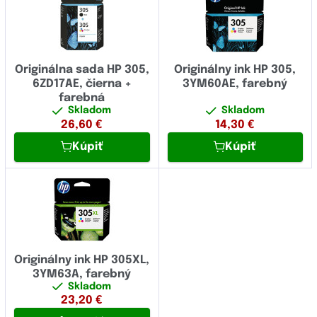
Originálna sada HP 305,
Originálny ink HP 305,
6ZD17AE, čierna +
3YM60AE, farebný
farebná
Skladom
Skladom
26,60
€
14,30
€
Kúpiť
Kúpiť
Originálny ink HP 305XL,
3YM63A, farebný
Skladom
23,20
€