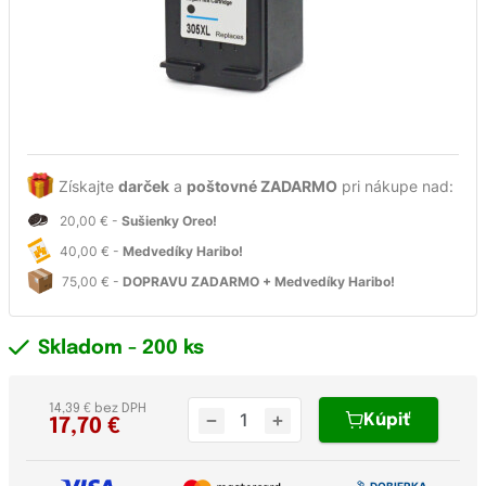
Získajte
darček
a
poštovné ZADARMO
pri nákupe nad:
20,00 € -
Sušienky Oreo!
40,00 € -
Medvedíky Haribo!
75,00 € -
DOPRAVU ZADARMO + Medvedíky Haribo!
Skladom
- 200 ks
14,39 € bez DPH
Kúpiť
17,70
€