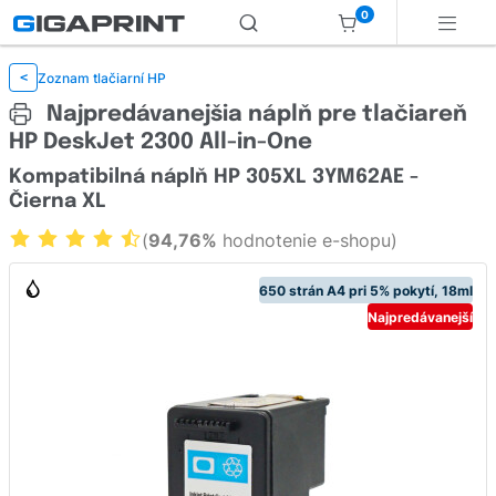
0
Zoznam tlačiarní HP
<
Najpredávanejšia náplň pre tlačiareň
HP DeskJet 2300 All-in-One
Kompatibilná náplň HP 305XL 3YM62AE -
Čierna XL
(
94,76%
hodnotenie e-shopu)
650 strán A4 pri 5% pokytí, 18ml
Najpredávanejší