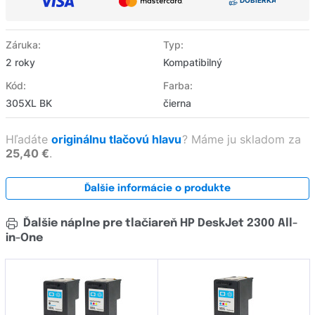
Záruka:
Typ:
2 roky
Kompatibilný
Kód:
Farba:
305XL BK
čierna
Hľadáte
originálnu tlačovú hlavu
?
Máme ju skladom za
25,40 €
.
Ďalšie informácie o produkte
Ďalšie náplne pre tlačiareň HP DeskJet 2300 All-
in-One