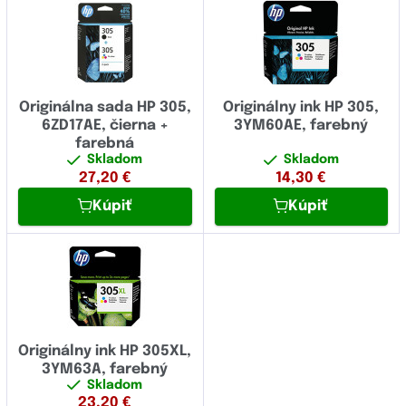
Originálna sada HP 305,
Originálny ink HP 305,
6ZD17AE, čierna +
3YM60AE, farebný
farebná
Skladom
Skladom
27,20
€
14,30
€
Kúpiť
Kúpiť
Originálny ink HP 305XL,
3YM63A, farebný
Skladom
23,20
€