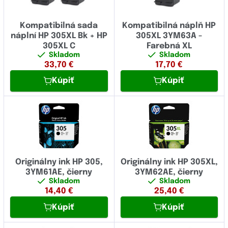
Kompatibilná sada
Kompatibilná náplň HP
náplní HP 305XL Bk + HP
305XL 3YM63A -
305XL C
Farebná XL
Skladom
Skladom
33,70
€
17,70
€
Kúpiť
Kúpiť
Originálny ink HP 305,
Originálny ink HP 305XL,
3YM61AE, čierny
3YM62AE, čierny
Skladom
Skladom
14,40
€
25,40
€
Kúpiť
Kúpiť