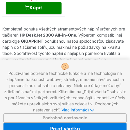
Kúpiť
Kompletná ponuka všetkých atramentových náplní určených pre
tlačiareň
HP DeskJet 2300 All-in-One
. Výberom kompatibilnej
cartridge
GIGAPRINT
ponúkanou našou spoločnosťou získavate
náplň do tlačiarne splňujúcu maximálné požiadavky na kvalitu
tlače. Spoľahlivosť týchto náplní s najlepšín pomerom kvalita a
cena je dlhodobo overená kladným hodnotením našich
zákazníkov. Originálne atramentové cartridge od výrobcov
HP
pochádzajú z oficiálnej slovenskej distribúcie s garanciou pôvodu.
Používame potrebné technické funkcie a iné technológie na
Potrebujete poradiť s výberom náplní do Vašej tlačiarne,
zlepšenie funkčnosti webovej stránky, meranie návštevnosti a
kontaktujte náš zákaznícky servis, kde Vám radi pomôžeme.
personalizáciu obsahu a reklamy. Niektoré údaje môžu byť
zdieľané s našimi partnermi. Kliknutím na „Prijať všetko“ súhlasíte
s používaním všetkých voliteľných technológií. Jednotlivé účely
môžete upraviť alebo svoj súhlas odvolať v „Podrobných
Zavolajte nám:
0221 000 012
Pracovné dni 8:00 - 16:30
nastaveniach“.
Viac informácií
Napíšte nám:
info@gigaprint.sk
©2026 gigaprint.sk
Podrobné nastavenie
Zobraziť klasickú verziu
Prijať všetko