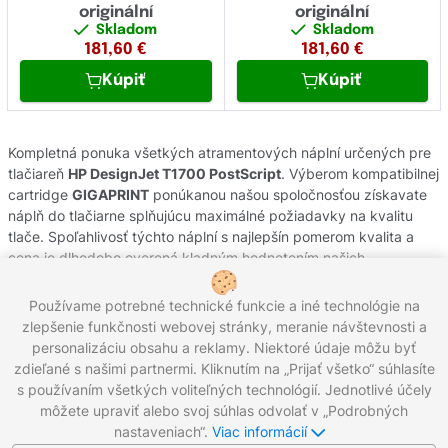
originální
originální
Skladom
Skladom
181,60
€
181,60
€
Kúpiť
Kúpiť
Kompletná ponuka všetkých atramentových náplní určených pre
tlačiareň
HP DesignJet T1700 PostScript
. Výberom kompatibilnej
cartridge
GIGAPRINT
ponúkanou našou spoločnosťou získavate
náplň do tlačiarne splňujúcu maximálné požiadavky na kvalitu
tlače. Spoľahlivosť týchto náplní s najlepšín pomerom kvalita a
cena je dlhodobo overená kladným hodnotením našich
zákazníkov. Originálne atramentové cartridge od výrobcov
HP
pochádzajú z oficiálnej slovenskej distribúcie s garanciou pôvodu.
Používame potrebné technické funkcie a iné technológie na
Potrebujete poradiť s výberom náplní do Vašej tlačiarne,
zlepšenie funkčnosti webovej stránky, meranie návštevnosti a
kontaktujte náš zákaznícky servis, kde Vám radi pomôžeme.
personalizáciu obsahu a reklamy. Niektoré údaje môžu byť
zdieľané s našimi partnermi. Kliknutím na „Prijať všetko“ súhlasíte
s používaním všetkých voliteľných technológií. Jednotlivé účely
môžete upraviť alebo svoj súhlas odvolať v „Podrobných
Zavolajte nám:
0221 000 012
Pracovné dni 8:00 - 16:30
nastaveniach“.
Viac informácií
Napíšte nám:
info@gigaprint.sk
©2026 gigaprint.sk