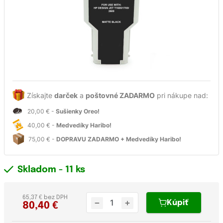
Získajte
darček
a
poštovné ZADARMO
pri nákupe nad:
20,00 € -
Sušienky Oreo!
40,00 € -
Medvedíky Haribo!
75,00 € -
DOPRAVU ZADARMO + Medvedíky Haribo!
Skladom
- 11 ks
65,37 € bez DPH
Kúpiť
80,40
€