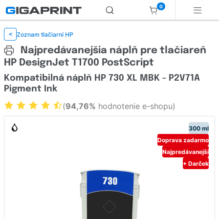
0
Zoznam tlačiarní HP
<
Najpredávanejšia náplň pre tlačiareň
HP DesignJet T1700 PostScript
Kompatibilná náplň HP 730 XL MBK - P2V71A
Pigment Ink
(
94,76%
hodnotenie e-shopu)
300 ml
Doprava zadarmo
Najpredávanejší
+ Darček