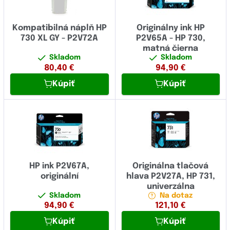
Kompatibilná náplň HP
Originálny ink HP
730 XL GY - P2V72A
P2V65A - HP 730,
matná čierna
Skladom
Skladom
80,40
€
94,90
€
Kúpiť
Kúpiť
HP ink P2V67A,
Originálna tlačová
originální
hlava P2V27A, HP 731,
univerzálna
Skladom
Na dotaz
94,90
€
121,10
€
Kúpiť
Kúpiť