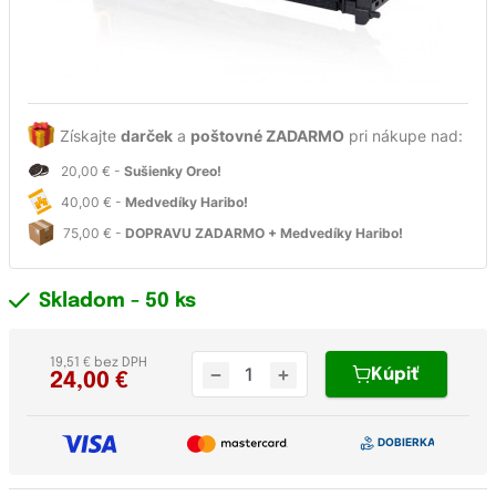
Získajte
darček
a
poštovné ZADARMO
pri nákupe nad:
20,00 € -
Sušienky Oreo!
40,00 € -
Medvedíky Haribo!
75,00 € -
DOPRAVU ZADARMO + Medvedíky Haribo!
Skladom
- 50 ks
19,51 € bez DPH
Kúpiť
24,00
€