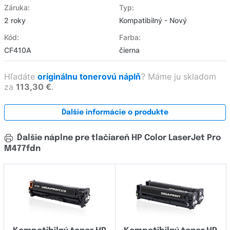
Záruka:
Typ:
2 roky
Kompatibilný - Nový
Kód:
Farba:
CF410A
čierna
Hľadáte
originálnu tonerovú náplň
?
Máme ju skladom
za
113,30 €
.
Ďalšie informácie o produkte
Ďalšie náplne pre tlačiareň HP Color LaserJet Pro
M477fdn