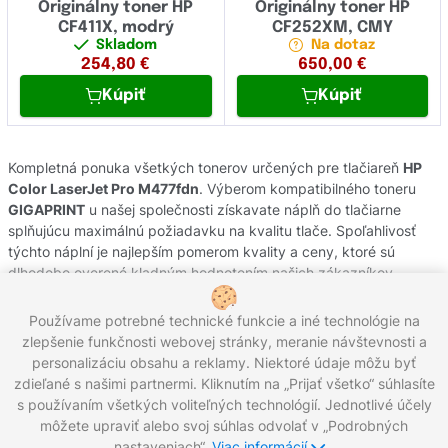
Originálny toner HP
Originálny toner HP
CF411X, modrý
CF252XM, CMY
Skladom
Na dotaz
254,80
€
650,00
€
Kúpiť
Kúpiť
Kompletná ponuka všetkých tonerov určených pre tlačiareň
HP
Color LaserJet Pro M477fdn
. Výberom kompatibilného toneru
GIGAPRINT
u našej společnosti získavate náplň do tlačiarne
splňujúcu maximálnú požiadavku na kvalitu tlače. Spoľahlivosť
týchto náplní je najlepším pomerom kvality a ceny, ktoré sú
dlhodobo overené kladným hodnotením našich zákazníkov.
Originálne tonery od výrobcov
HP
pochádzajú z oficiálnej
slovenskej distribúcie s garanciou pôvodu. Potrebujete poradiť s
Používame potrebné technické funkcie a iné technológie na
výberom náplní do Vašej tlačiarne, kontaktujte náš zákaznícky
zlepšenie funkčnosti webovej stránky, meranie návštevnosti a
servis, kde Vám radi pomôžeme.
personalizáciu obsahu a reklamy. Niektoré údaje môžu byť
zdieľané s našimi partnermi. Kliknutím na „Prijať všetko“ súhlasíte
s používaním všetkých voliteľných technológií. Jednotlivé účely
môžete upraviť alebo svoj súhlas odvolať v „Podrobných
Zavolajte nám:
0221 000 012
Pracovné dni 8:00 - 16:30
nastaveniach“.
Viac informácií