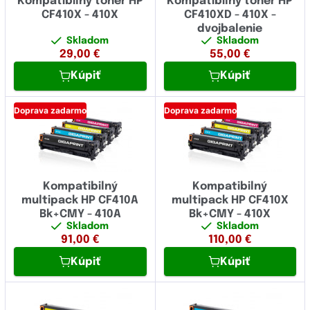
Kompatibilný toner HP
Kompatibilný toner HP
CF410X - 410X
CF410XD - 410X -
dvojbalenie
Skladom
Skladom
29,00
€
55,00
€
Kúpiť
Kúpiť
Doprava zadarmo
Doprava zadarmo
Kompatibilný
Kompatibilný
multipack HP CF410A
multipack HP CF410X
Bk+CMY - 410A
Bk+CMY - 410X
Skladom
Skladom
91,00
€
110,00
€
Kúpiť
Kúpiť