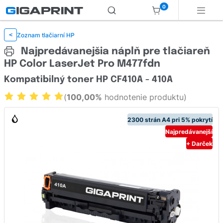
0
Zoznam tlačiarní HP
<
Najpredávanejšia náplň pre tlačiareň
HP Color LaserJet Pro M477fdn
Kompatibilný toner HP CF410A - 410A
(
100,00%
hodnotenie produktu)
2300 strán A4 pri 5% pokrytí
Najpredávanejší
+ Darček