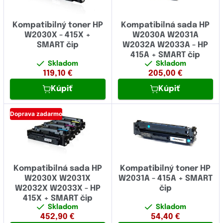
Kompatibilný toner HP
Kompatibilná sada HP
W2030X - 415X +
W2030A W2031A
SMART čip
W2032A W2033A - HP
415A + SMART čip
Skladom
Skladom
119,10
€
205,00
€
Kúpiť
Kúpiť
Doprava zadarmo
Kompatibilná sada HP
Kompatibilný toner HP
W2030X W2031X
W2031A - 415A + SMART
W2032X W2033X - HP
čip
415X + SMART čip
Skladom
Skladom
452,90
€
54,40
€