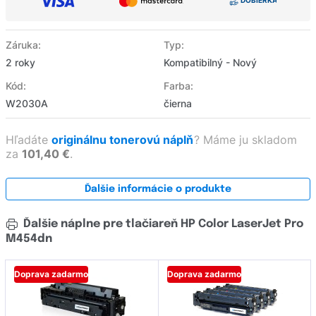
Záruka:
Typ:
2 roky
Kompatibilný - Nový
Kód:
Farba:
W2030A
čierna
Hľadáte
originálnu tonerovú náplň
?
Máme ju skladom
za
101,40 €
.
Ďalšie informácie o produkte
Ďalšie náplne pre tlačiareň HP Color LaserJet Pro
M454dn
Doprava zadarmo
Doprava zadarmo