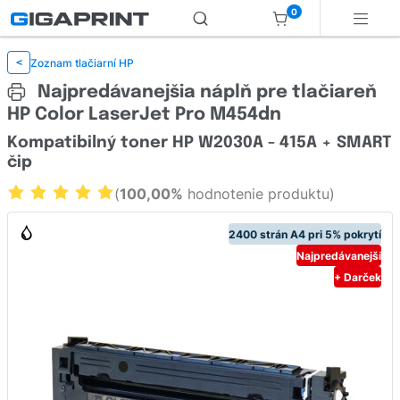
0
Zoznam tlačiarní HP
<
Najpredávanejšia náplň pre tlačiareň
HP Color LaserJet Pro M454dn
Kompatibilný toner HP W2030A - 415A + SMART
čip
(
100,00%
hodnotenie produktu)
2400 strán A4 pri 5% pokrytí
Najpredávanejší
+ Darček