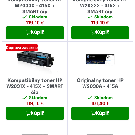
W2033X - 415X +
W2032X - 415X +
SMART čip
SMART čip
Skladom
Skladom
119,10
€
119,10
€
Kúpiť
Kúpiť
Doprava zadarmo
Kompatibilný toner HP
Originálny toner HP
W2031X - 415X + SMART
W2030A - 415A
čip
Skladom
Skladom
119,10
€
101,40
€
Kúpiť
Kúpiť