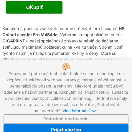
Kúpiť
Kompletná ponuka všetkých tonerov určených pre tlačiareň
HP
Color LaserJet Pro M454dn
. Výberom kompatibilného toneru
GIGAPRINT
u našej společnosti získavate náplň do tlačiarne
splňujúcu maximálnú požiadavku na kvalitu tlače. Spoľahlivosť
týchto náplní je najlepším pomerom kvality a ceny, ktoré sú
dlhodobo overené kladným hodnotením našich zákazníkov.
Originálne tonery od výrobcov
HP
pochádzajú z oficiálnej
slovenskej distribúcie s garanciou pôvodu. Potrebujete poradiť s
Používame potrebné technické funkcie a iné technológie na
výberom náplní do Vašej tlačiarne, kontaktujte náš zákaznícky
zlepšenie funkčnosti webovej stránky, meranie návštevnosti a
servis, kde Vám radi pomôžeme.
personalizáciu obsahu a reklamy. Niektoré údaje môžu byť
zdieľané s našimi partnermi. Kliknutím na „Prijať všetko“ súhlasíte
s používaním všetkých voliteľných technológií. Jednotlivé účely
môžete upraviť alebo svoj súhlas odvolať v „Podrobných
Zavolajte nám:
0221 000 012
Pracovné dni 8:00 - 16:30
nastaveniach“.
Viac informácií
Napíšte nám:
info@gigaprint.sk
©2026 gigaprint.sk
Podrobné nastavenie
Zobraziť klasickú verziu
Prijať všetko