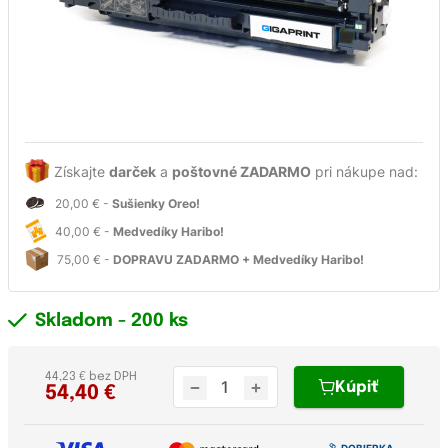
Získajte
darček
a
poštovné ZADARMO
pri nákupe nad:
20,00 € -
Sušienky Oreo!
40,00 € -
Medvedíky Haribo!
75,00 € -
DOPRAVU ZADARMO + Medvedíky Haribo!
Skladom
- 200 ks
44,23 € bez DPH
Kúpiť
54,40
€