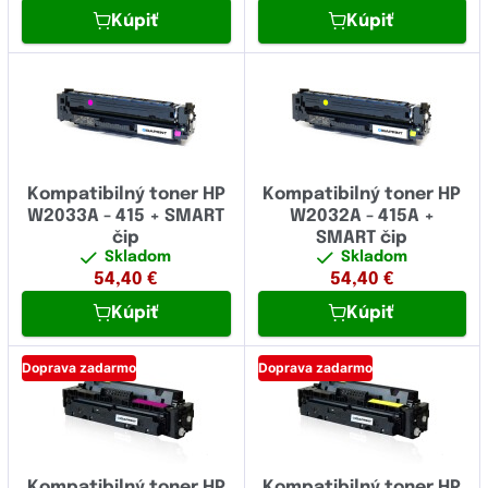
Kúpiť
Kúpiť
Kompatibilný toner HP
Kompatibilný toner HP
W2033A - 415 + SMART
W2032A - 415A +
čip
SMART čip
Skladom
Skladom
54,40
€
54,40
€
Kúpiť
Kúpiť
Doprava zadarmo
Doprava zadarmo
Kompatibilný toner HP
Kompatibilný toner HP