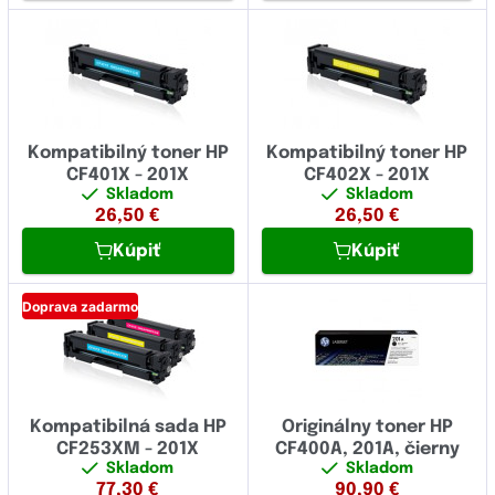
Kompatibilný toner HP
Kompatibilný toner HP
CF401X - 201X
CF402X - 201X
Skladom
Skladom
26,50
€
26,50
€
Kúpiť
Kúpiť
Doprava zadarmo
Kompatibilná sada HP
Originálny toner HP
CF253XM - 201X
CF400A, 201A, čierny
Skladom
Skladom
77,30
€
90,90
€