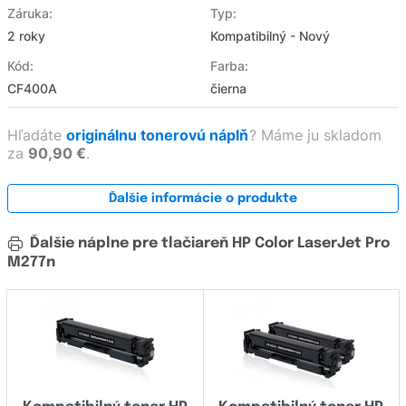
Záruka:
Typ:
2 roky
Kompatibilný - Nový
Kód:
Farba:
CF400A
čierna
Hľadáte
originálnu tonerovú náplň
?
Máme ju skladom
za
90,90 €
.
Ďalšie informácie o produkte
Ďalšie náplne pre tlačiareň HP Color LaserJet Pro
M277n