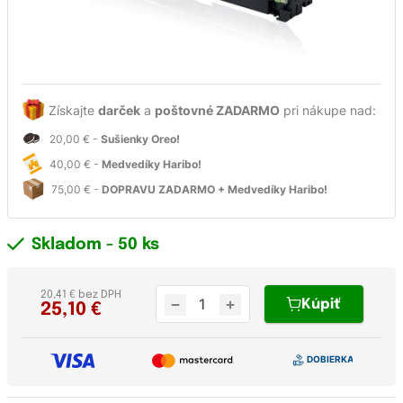
Získajte
darček
a
poštovné ZADARMO
pri nákupe nad:
20,00 € -
Sušienky Oreo!
40,00 € -
Medvedíky Haribo!
75,00 € -
DOPRAVU ZADARMO + Medvedíky Haribo!
Skladom
- 50 ks
20,41 € bez DPH
Kúpiť
25,10
€