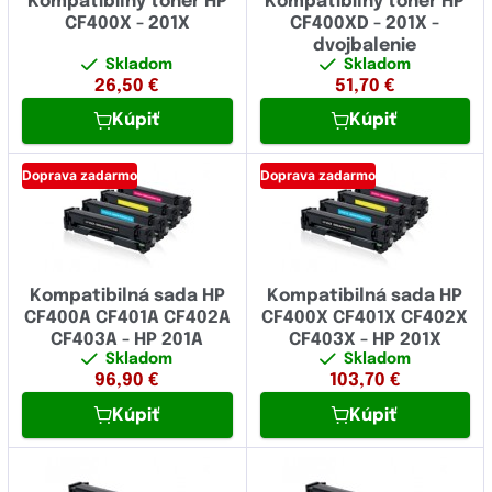
Kompatibilný toner HP
Kompatibilný toner HP
CF400X - 201X
CF400XD - 201X -
dvojbalenie
Skladom
Skladom
26,50
€
51,70
€
Kúpiť
Kúpiť
Doprava zadarmo
Doprava zadarmo
Kompatibilná sada HP
Kompatibilná sada HP
CF400A CF401A CF402A
CF400X CF401X CF402X
CF403A - HP 201A
CF403X - HP 201X
Skladom
Skladom
96,90
€
103,70
€
Kúpiť
Kúpiť