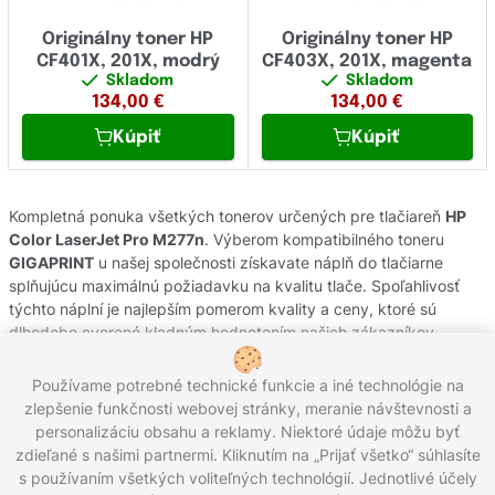
Originálny toner HP
Originálny toner HP
CF401X, 201X, modrý
CF403X, 201X, magenta
Skladom
Skladom
134,00
€
134,00
€
Kúpiť
Kúpiť
Kompletná ponuka všetkých tonerov určených pre tlačiareň
HP
Color LaserJet Pro M277n
. Výberom kompatibilného toneru
GIGAPRINT
u našej společnosti získavate náplň do tlačiarne
splňujúcu maximálnú požiadavku na kvalitu tlače. Spoľahlivosť
týchto náplní je najlepším pomerom kvality a ceny, ktoré sú
dlhodobo overené kladným hodnotením našich zákazníkov.
Originálne tonery od výrobcov
HP
pochádzajú z oficiálnej
slovenskej distribúcie s garanciou pôvodu. Potrebujete poradiť s
Používame potrebné technické funkcie a iné technológie na
výberom náplní do Vašej tlačiarne, kontaktujte náš zákaznícky
zlepšenie funkčnosti webovej stránky, meranie návštevnosti a
servis, kde Vám radi pomôžeme.
personalizáciu obsahu a reklamy. Niektoré údaje môžu byť
zdieľané s našimi partnermi. Kliknutím na „Prijať všetko“ súhlasíte
s používaním všetkých voliteľných technológií. Jednotlivé účely