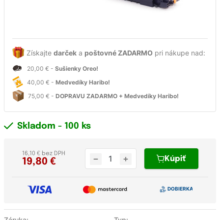
Získajte
darček
a
poštovné ZADARMO
pri nákupe nad:
20,00 € -
Sušienky Oreo!
40,00 € -
Medvedíky Haribo!
75,00 € -
DOPRAVU ZADARMO + Medvedíky Haribo!
Skladom
- 100 ks
16,10 € bez DPH
Kúpiť
19,80
€
Záruka:
Typ: