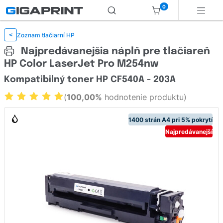
0
Zoznam tlačiarní HP
<
Najpredávanejšia náplň pre tlačiareň
HP Color LaserJet Pro M254nw
Kompatibilný toner HP CF540A - 203A
(
100,00%
hodnotenie produktu)
1400 strán A4 pri 5% pokrytí
Najpredávanejší