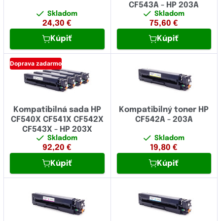
CF543A - HP 203A
Skladom
Skladom
24,30
€
75,60
€
Kúpiť
Kúpiť
Doprava zadarmo
Kompatibilná sada HP
Kompatibilný toner HP
CF540X CF541X CF542X
CF542A - 203A
CF543X - HP 203X
Skladom
Skladom
92,20
€
19,80
€
Kúpiť
Kúpiť