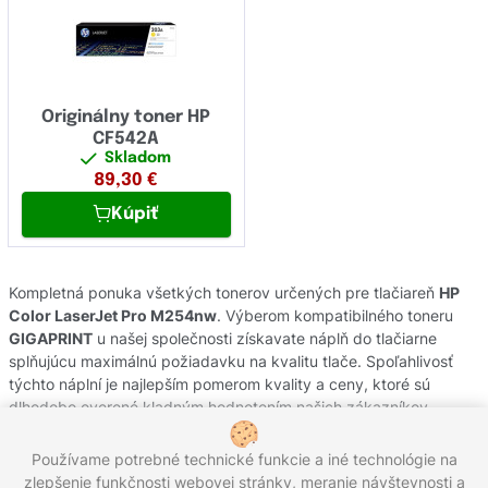
Originálny toner HP
CF542A
Skladom
89,30
€
Kúpiť
Kompletná ponuka všetkých tonerov určených pre tlačiareň
HP
Color LaserJet Pro M254nw
. Výberom kompatibilného toneru
GIGAPRINT
u našej společnosti získavate náplň do tlačiarne
splňujúcu maximálnú požiadavku na kvalitu tlače. Spoľahlivosť
týchto náplní je najlepším pomerom kvality a ceny, ktoré sú
dlhodobo overené kladným hodnotením našich zákazníkov.
Originálne tonery od výrobcov
HP
pochádzajú z oficiálnej
slovenskej distribúcie s garanciou pôvodu. Potrebujete poradiť s
Používame potrebné technické funkcie a iné technológie na
výberom náplní do Vašej tlačiarne, kontaktujte náš zákaznícky
zlepšenie funkčnosti webovej stránky, meranie návštevnosti a