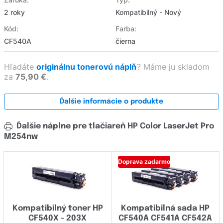
2 roky
Kompatibilný - Nový
Kód:
Farba:
CF540A
čierna
Hľadáte
originálnu tonerovú náplň
?
Máme ju skladom
za
75,90 €
.
Ďalšie informácie o produkte
Ďalšie náplne pre tlačiareň HP Color LaserJet Pro
M254nw
Doprava zadarmo
Kompatibilný toner HP
Kompatibilná sada HP
CF540X - 203X
CF540A CF541A CF542A