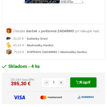
Získajte
darček
a
poštovné ZADARMO
pri nákupe nad:
20,00 € -
Sušienky Oreo!
40,00 € -
Medvedíky Haribo!
75,00 € -
DOPRAVU ZADARMO + Medvedíky Haribo!
Skladom
- 4 ks
321,38 € bez DPH
Kúpiť
395,30
€