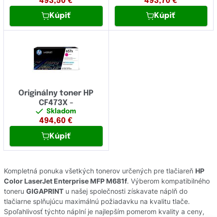
493,50
€
493,70
€
Kúpiť
Kúpiť
Originálny toner HP
CF473X -
Skladom
494,60
€
Kúpiť
Kompletná ponuka všetkých tonerov určených pre tlačiareň
HP
Color LaserJet Enterprise MFP M681f
. Výberom kompatibilného
toneru
GIGAPRINT
u našej společnosti získavate náplň do
tlačiarne splňujúcu maximálnú požiadavku na kvalitu tlače.
Spoľahlivosť týchto náplní je najlepším pomerom kvality a ceny,