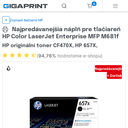
0
Zoznam tlačiarní HP
<
Najpredávanejšia náplň pre tlačiareň
HP Color LaserJet Enterprise MFP M681f
HP originální toner CF470X, HP 657X,
(
94,76%
hodnotenie e-shopu)
Najpredávanejší
+ Darček