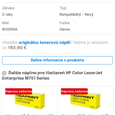
Záruka:
Typ:
2 roky
Kompatibilný - Nový
Kód:
Farba:
W2000A
čierna
Hľadáte
originálnu tonerovú náplň
?
Máme ju skladom
za
193,90 €
.
Ďalšie informácie o produkte
Ďalšie náplne pre tlačiareň HP Color LaserJet
Enterprise M751 Series
Doprava zadarmo
Doprava zadarmo