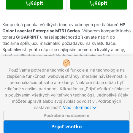
Kúpiť
Kúpiť
Kompletná ponuka všetkých tonerov určených pre tlačiareň
HP
Color LaserJet Enterprise M751 Series
. Výberom kompatibilného
toneru
GIGAPRINT
u našej společnosti získavate náplň do
tlačiarne splňujúcu maximálnú požiadavku na kvalitu tlače.
Spoľahlivosť týchto náplní je najlepším pomerom kvality a ceny,
ktoré sú dlhodobo overené kladným hodnotením našich
zákazníkov. Originálne tonery od výrobcov
HP
pochádzajú z
oficiálnej slovenskej distribúcie s garanciou pôvodu. Potrebujete
Používame potrebné technické funkcie a iné technológie na
poradiť s výberom náplní do Vašej tlačiarne, kontaktujte náš
zlepšenie funkčnosti webovej stránky, meranie návštevnosti a
zákaznícky servis, kde Vám radi pomôžeme.
personalizáciu obsahu a reklamy. Niektoré údaje môžu byť
zdieľané s našimi partnermi. Kliknutím na „Prijať všetko“ súhlasíte
s používaním všetkých voliteľných technológií. Jednotlivé účely
môžete upraviť alebo svoj súhlas odvolať v „Podrobných
Zavolajte nám:
0221 000 012
Pracovné dni 8:00 - 16:30
nastaveniach“.
Viac informácií
Napíšte nám:
info@gigaprint.sk
©2026 gigaprint.sk
Podrobné nastavenie
Zobraziť klasickú verziu
Prijať všetko