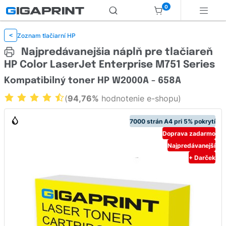
0
Zoznam tlačiarní HP
<
Najpredávanejšia náplň pre tlačiareň
HP Color LaserJet Enterprise M751 Series
Kompatibilný toner HP W2000A - 658A
(
94,76%
hodnotenie e-shopu)
7000 strán A4 pri 5% pokrytí
Doprava zadarmo
Najpredávanejší
+ Darček