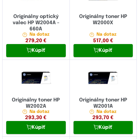
Originálny optický
Originálny toner HP
valec HP W2004A -
W2000X
660A
Na dotaz
Na dotaz
279,20
€
517,00
€
Kúpiť
Kúpiť
Originálny toner HP
Originálny toner HP
W2002A
W2001A
Na dotaz
Na dotaz
293,30
€
293,70
€
Kúpiť
Kúpiť