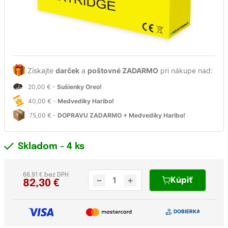
Získajte
darček
a
poštovné ZADARMO
pri nákupe nad:
20,00 € -
Sušienky Oreo!
40,00 € -
Medvedíky Haribo!
75,00 € -
DOPRAVU ZADARMO + Medvedíky Haribo!
Skladom
- 4 ks
66,91 € bez DPH
Kúpiť
82,30
€