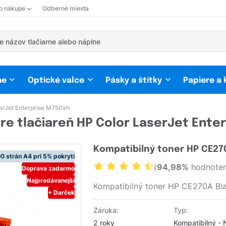
 o nákupe
Odberné miesta
ne
Optické valce
Pásky a štítky
Papiere a
erJet Enterprise M750xh
re tlačiareň HP Color LaserJet Ente
Kompatibilný toner HP CE27
0 strán A4 pri 5% pokrytí
(
94,98%
hodnoten
Doprava zadarmo
Najpredávanejší
Kompatibilný toner HP CE270A Bl
+ Darček
Záruka:
Typ:
2 roky
Kompatibilný -