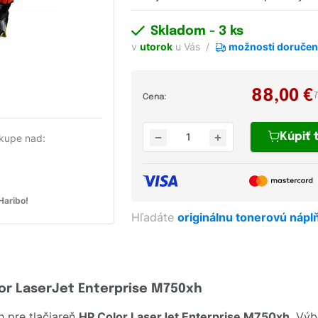
Skladom
- 3 ks
v
utorok
u Vás
možnosti doručen
88,00
€
Cena:
Kúpiť
kupe nad:
aribo!
Hľadáte
originálnu tonerovú nápl
lor LaserJet Enterprise M750xh
 pre tlačiareň
HP Color LaserJet Enterprise M750xh
. Vý