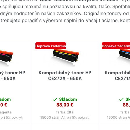
ne splňujúcu maximálnú požiadavku na kvalitu tlače. Spoľah
ladným hodnotením našich zákazníkov. Originálne tonery o
trebujete poradiť s výberom náplní do Vašej tlačiarne, kon
Doprava zadarmo
Doprava zadar
ný toner HP
Kompatibilný toner HP
Kompatibil
 - 650A
CE272A - 650A
CE271A
ladom
Skladom
S
00
€
88,00
€
88
agenta
farba:
žltá
farba
pri 5% pokrytí
15000 strán A4 pri 5% pokrytí
15000 strán A