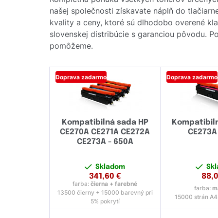
našej společnosti získavate náplň do tlačiar
kvality a ceny, ktoré sú dlhodobo overené k
slovenskej distribúcie s garanciou pôvodu. Po
pomôžeme.
Doprava zadarmo
Doprava zadarmo
Kompatibilná sada HP
Kompatibil
CE270A CE271A CE272A
CE273A
CE273A - 650A
Skladom
Sk
341,60
€
88,
farba:
čierna + farebné
farba:
m
13500 čierny + 15000 barevný pri
15000 strán A4 
5% pokrytí