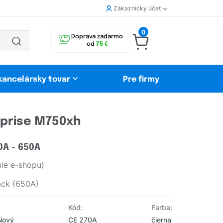
Zákaznícky účet
0
Doprava zadarmo
od
75 €
 kancelársky tovar
Pre firmy
rprise M750xh
0A - 650A
ie e-shopu)
ack (650A)
Kód:
Farba:
 Nový
CE 270A
čierna