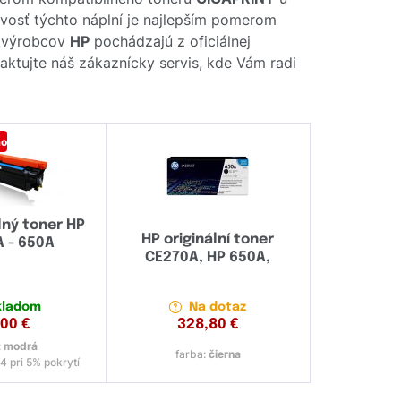
livosť týchto náplní je najlepším pomerom
d výrobcov
HP
pochádzajú z oficiálnej
taktujte náš zákaznícky servis, kde Vám radi
mo
ný toner HP
HP originální toner
 - 650A
CE270A, HP 650A,
kladom
Na dotaz
,00
€
328,80
€
:
modrá
farba:
čierna
4 pri 5% pokrytí