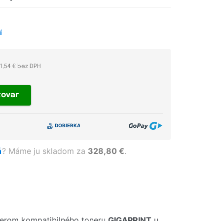
í
71,54 € bez DPH
tovar
ň
?
Máme ju skladom za
328,80 €
.
berom kompatibilného toneru
GIGAPRINT
u