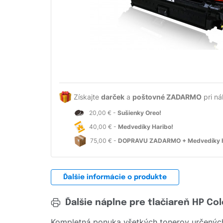
Získajte
darček
a
poštovné ZADARMO
pri ná
20,00 € -
Sušienky Oreo!
40,00 € -
Medvedíky Haribo!
75,00 € -
DOPRAVU ZADARMO + Medvedíky H
Ďalšie informácie o produkte
Ďalšie náplne pre tlačiareň HP Co
Kompletná ponuka všetkých tonerov určených