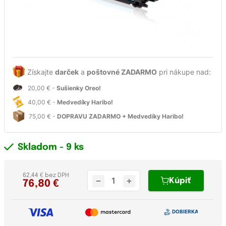
Získajte
darček
a
poštovné ZADARMO
pri nákupe nad:
20,00 € -
Sušienky Oreo!
40,00 € -
Medvedíky Haribo!
75,00 € -
DOPRAVU ZADARMO + Medvedíky Haribo!
Skladom
- 9 ks
62,44 € bez DPH
Kúpiť
76,80
€