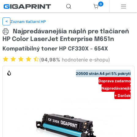
0
Zoznam tlačiarní HP
<
Najpredávanejšia náplň pre tlačiareň
HP Color LaserJet Enterprise M651n
Kompatibilný toner HP CF330X - 654X
(
94,98%
hodnotenie e-shopu)
20500 strán A4 pri 5% pokrytí
Doprava zadarmo
Najpredávanejší
+ Darček