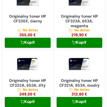
Originálny toner HP
Originálny toner HP
CF330X, čierny
CF323A, 653A,
magenta
Na dotaz
Na dotaz
355,00
€
219,90
€
Kúpiť
Kúpiť
Originálny toner HP
Originálny toner HP
CF322A, 653A, žltý
CF321A, 653A, modrý
Na dotaz
Na dotaz
249,00
€
312,60
€
Kúpiť
Kúpiť