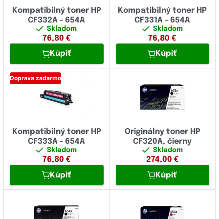
Kompatibilný toner HP
Kompatibilný toner HP
CF332A - 654A
CF331A - 654A
Skladom
Skladom
76,80
€
76,80
€
Kúpiť
Kúpiť
Doprava zadarmo
Kompatibilný toner HP
Originálny toner HP
CF333A - 654A
CF320A, čierny
Skladom
Skladom
76,80
€
274,00
€
Kúpiť
Kúpiť