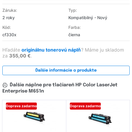
Záruka:
Typ:
2 roky
Kompatibilný - Nový
Kód:
Farba:
cf330x
čierna
Hľadáte
originálnu tonerovú náplň
?
Máme ju skladom
za
355,00 €
.
Ďalšie informácie o produkte
Ďalšie náplne pre tlačiareň HP Color LaserJet
Enterprise M651n
Doprava zadarmo
Doprava zadarmo