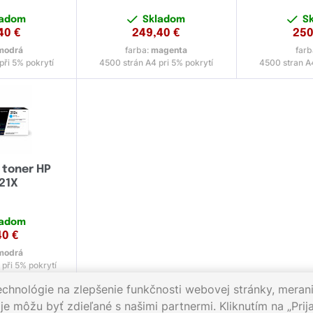
ladom
Skladom
S
40
€
249,40
€
250
modrá
farba:
magenta
farb
při 5% pokrytí
4500 strán A4 pri 5% pokrytí
4500 stran A4
 toner HP
21X
ladom
40
€
modrá
při 5% pokrytí
echnológie na zlepšenie funkčnosti webovej stránky, merani
e môžu byť zdieľané s našimi partnermi. Kliknutím na „Prija