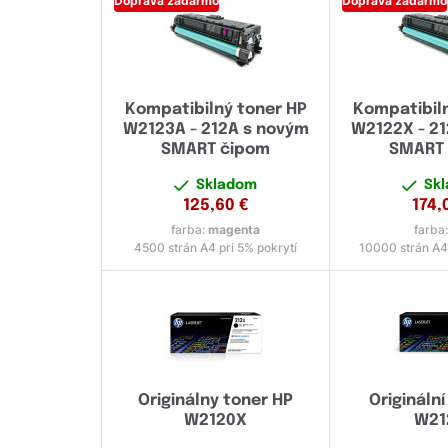
Doprava zadarmo
Doprava zadarmo
Kompatibilný toner HP
Kompatibil
W2123A - 212A s novým
W2122X - 2
SMART čipom
SMART
Skladom
Sk
125,60
€
174,
farba:
magenta
farba
4500 strán A4 pri 5% pokrytí
10000 strán A4 
Originálny toner HP
Originální
W2120X
W21