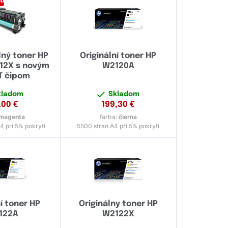
mo
ný toner HP
Originální toner HP
12X s novým
W2120A
 čipom
kladom
Skladom
,00
€
199,30
€
magenta
farba:
čierna
4 pri 5% pokrytí
5500 stran A4 při 5% pokrytí
ní toner HP
Originálny toner HP
122A
W2122X