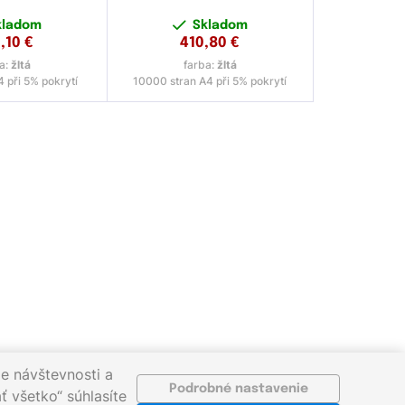
kladom
Skladom
,10
€
410,80
€
a:
žltá
farba:
žltá
 při 5% pokrytí
10000 stran A4 při 5% pokrytí
e návštevnosti a
Podrobné nastavenie
ť všetko“ súhlasíte