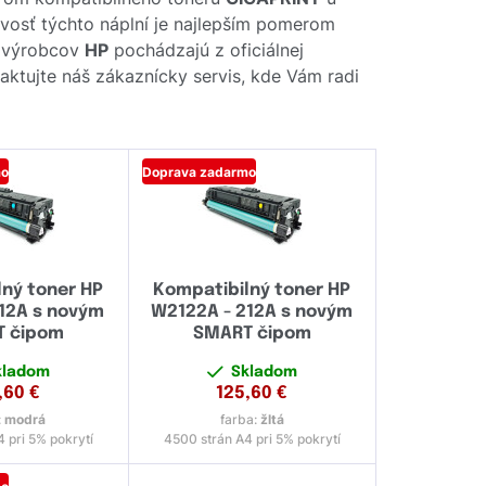
livosť týchto náplní je najlepším pomerom
d výrobcov
HP
pochádzajú z oficiálnej
taktujte náš zákaznícky servis, kde Vám radi
mo
Doprava zadarmo
ný toner HP
Kompatibilný toner HP
12A s novým
W2122A - 212A s novým
 čipom
SMART čipom
kladom
Skladom
,60
€
125,60
€
:
modrá
farba:
žltá
 pri 5% pokrytí
4500 strán A4 pri 5% pokrytí