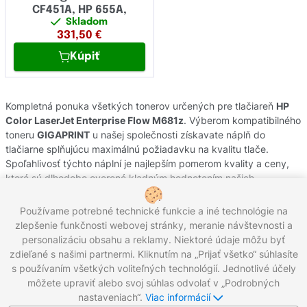
CF451A, HP 655A,
Skladom
331,50
€
Kúpiť
Kompletná ponuka všetkých tonerov určených pre tlačiareň
HP
Color LaserJet Enterprise Flow M681z
. Výberom kompatibilného
toneru
GIGAPRINT
u našej společnosti získavate náplň do
tlačiarne splňujúcu maximálnú požiadavku na kvalitu tlače.
Spoľahlivosť týchto náplní je najlepším pomerom kvality a ceny,
ktoré sú dlhodobo overené kladným hodnotením našich
zákazníkov. Originálne tonery od výrobcov
HP
pochádzajú z
oficiálnej slovenskej distribúcie s garanciou pôvodu. Potrebujete
Používame potrebné technické funkcie a iné technológie na
poradiť s výberom náplní do Vašej tlačiarne, kontaktujte náš
zlepšenie funkčnosti webovej stránky, meranie návštevnosti a
zákaznícky servis, kde Vám radi pomôžeme.
personalizáciu obsahu a reklamy. Niektoré údaje môžu byť
zdieľané s našimi partnermi. Kliknutím na „Prijať všetko“ súhlasíte
s používaním všetkých voliteľných technológií. Jednotlivé účely
môžete upraviť alebo svoj súhlas odvolať v „Podrobných
Zavolajte nám:
0221 000 012
Pracovné dni 8:00 - 16:30
nastaveniach“.
Viac informácií
Napíšte nám:
info@gigaprint.sk
©2026 gigaprint.sk