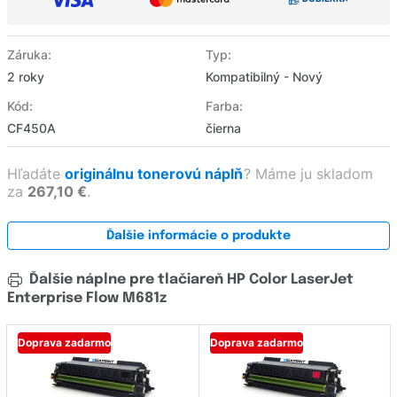
Záruka:
Typ:
2 roky
Kompatibilný - Nový
Kód:
Farba:
CF450A
čierna
Hľadáte
originálnu tonerovú náplň
?
Máme ju skladom
za
267,10 €
.
Ďalšie informácie o produkte
Ďalšie náplne pre tlačiareň HP Color LaserJet
Enterprise Flow M681z
Doprava zadarmo
Doprava zadarmo