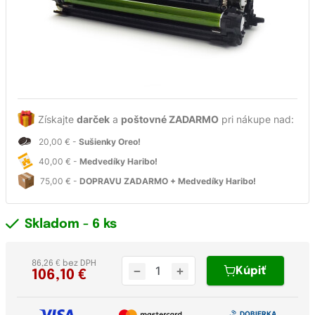
Získajte
darček
a
poštovné ZADARMO
pri nákupe nad:
20,00 € -
Sušienky Oreo!
40,00 € -
Medvedíky Haribo!
75,00 € -
DOPRAVU ZADARMO + Medvedíky Haribo!
Skladom
- 6 ks
86,26 € bez DPH
Kúpiť
106,10
€