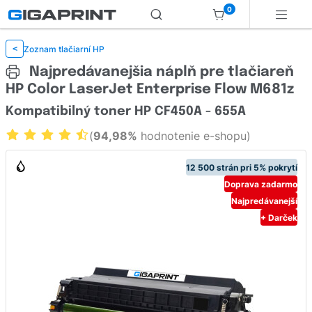
0
Zoznam tlačiarní HP
<
Najpredávanejšia náplň pre tlačiareň
HP Color LaserJet Enterprise Flow M681z
Kompatibilný toner HP CF450A - 655A
(
94,98%
hodnotenie e-shopu)
12 500 strán pri 5% pokrytí
Doprava zadarmo
Najpredávanejší
+ Darček