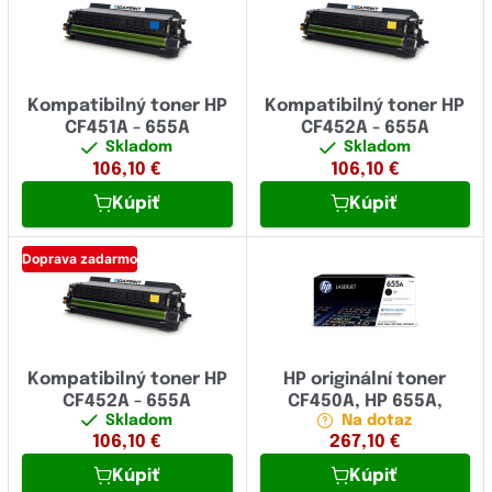
Kompatibilný toner HP
Kompatibilný toner HP
CF451A - 655A
CF452A - 655A
Skladom
Skladom
106,10
€
106,10
€
Kúpiť
Kúpiť
Doprava zadarmo
Kompatibilný toner HP
HP originální toner
CF452A - 655A
CF450A, HP 655A,
Skladom
Na dotaz
106,10
€
267,10
€
Kúpiť
Kúpiť