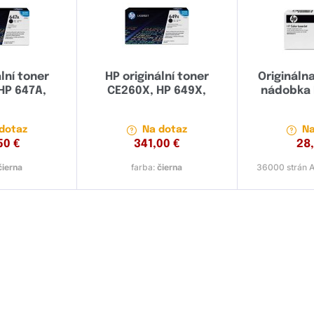
lní toner
HP originální toner
Origináln
HP 647A,
CE260X, HP 649X,
nádobka 
dotaz
Na dotaz
Na
50
€
341,00
€
28
čierna
farba:
čierna
36000 strán A