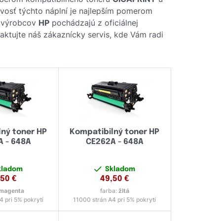
livosť týchto náplní je najlepším pomerom
d výrobcov
HP
pochádzajú z oficiálnej
taktujte náš zákaznícky servis, kde Vám radi
ný toner HP
Kompatibilný toner HP
 - 648A
CE262A - 648A
kladom
Skladom
,50
€
49,50
€
magenta
farba:
žltá
4 pri 5% pokrytí
11000 strán A4 pri 5% pokrytí