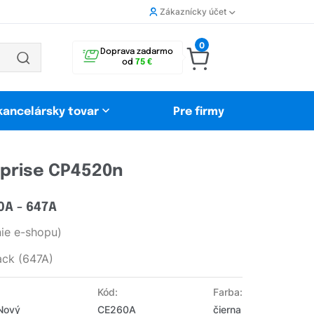
Zákaznícky účet
0
Doprava zadarmo
od
75 €
 kancelársky tovar
Pre firmy
rprise CP4520n
0A - 647A
ie e-shopu)
ack (647A)
Kód:
Farba:
 Nový
CE260A
čierna