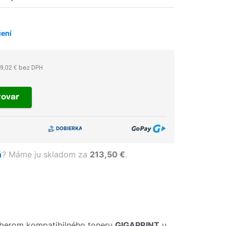
čení
9,02 € bez DPH
tovar
ň
?
Máme ju skladom za
213,50 €
.
ýberom kompatibilného toneru
GIGAPRINT
u