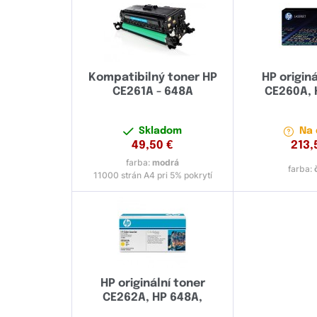
Kompatibilný toner HP
HP originá
CE261A - 648A
CE260A, 
Skladom
Na 
49,50
€
213,
farba:
modrá
farba:
11000 strán A4 pri 5% pokrytí
HP originální toner
CE262A, HP 648A,