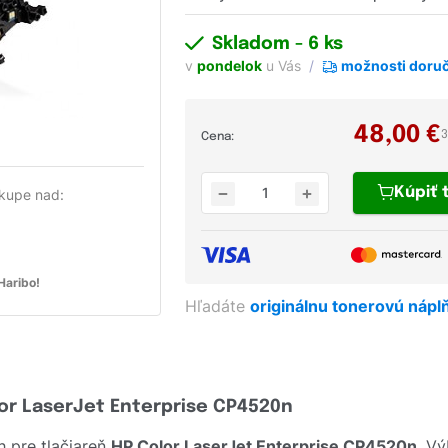
Skladom
- 6 ks
v
pondelok
u Vás
možnosti doru
48,00
€
3
Cena:
Kúpiť
kupe nad:
aribo!
Hľadáte
originálnu tonerovú nápl
lor LaserJet Enterprise CP4520n
 pre tlačiareň
HP Color LaserJet Enterprise CP4520n
. V