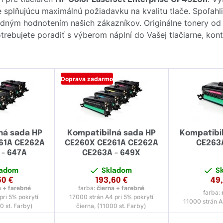
ne splňujúcu maximálnú požiadavku na kvalitu tlače. Spoľah
ladným hodnotením našich zákazníkov. Originálne tonery o
trebujete poradiť s výberom náplní do Vašej tlačiarne, kon
Doprava zadarmo
ná sada HP
Kompatibilná sada HP
Kompatibil
61A CE262A
CE260X CE261A CE262A
CE263A
 - 647A
CE263A - 649X
ladom
Skladom
S
50
€
193,60
€
49
a + farebné
farba:
čierna + farebné
farba:
pri 5% pokrytí
17000 strán A4 pri 5% pokrytí
11000 strán A
0 st. Farby)
čierna, (11000 st. Farby)