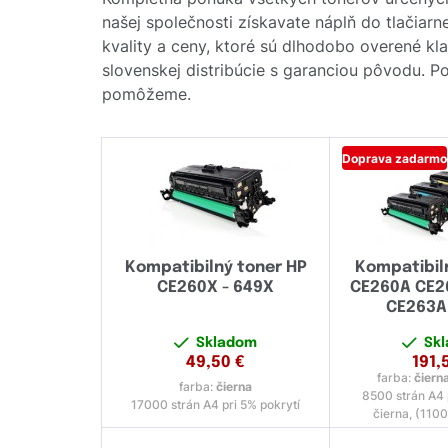
našej společnosti získavate náplň do tlačiar
kvality a ceny, ktoré sú dlhodobo overené k
slovenskej distribúcie s garanciou pôvodu. Po
pomôžeme.
Doprava zadarmo
Kompatibilný toner HP
Kompatibil
CE260X - 649X
CE260A CE2
CE263A
Skladom
Sk
49,50
€
191,
farba:
čiern
farba:
čierna
8500 strán A4 
17000 strán A4 pri 5% pokrytí
čierna, (1100