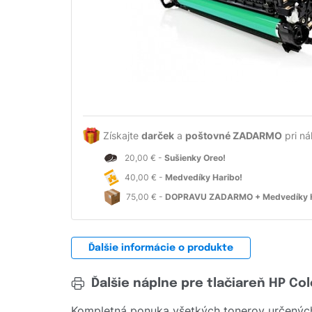
Získajte
darček
a
poštovné ZADARMO
pri ná
20,00 € -
Sušienky Oreo!
40,00 € -
Medvedíky Haribo!
75,00 € -
DOPRAVU ZADARMO + Medvedíky H
Ďalšie informácie o produkte
Ďalšie náplne pre tlačiareň HP Co
Kompletná ponuka všetkých tonerov určených