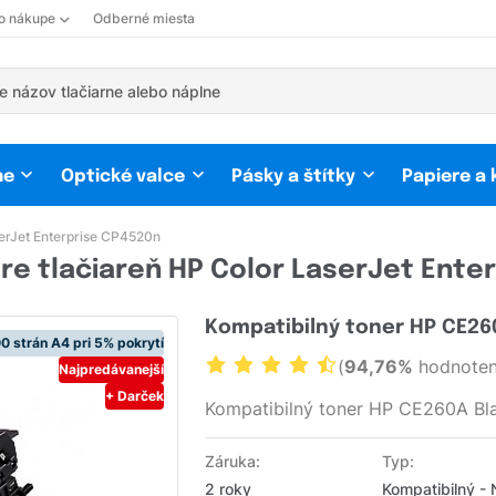
 o nákupe
Odberné miesta
ne
Optické valce
Pásky a štítky
Papiere a
erJet Enterprise CP4520n
re tlačiareň HP Color LaserJet Ente
Kompatibilný toner HP CE26
0 strán A4 pri 5% pokrytí
(
94,76%
hodnoten
Najpredávanejší
+ Darček
Kompatibilný toner HP CE260A Bl
Záruka:
Typ:
2 roky
Kompatibilný -