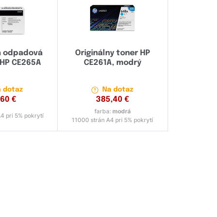
a odpadová
Originálny toner HP
HP CE265A
CE261A, modrý
 dotaz
Na dotaz
,60
€
385,40
€
farba:
modrá
4 pri 5% pokrytí
11000 strán A4 pri 5% pokrytí