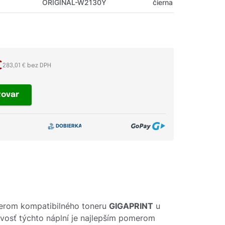
ORIGINAL-W2130Y
čierna
€
283,01 € bez DPH
tovar
erom kompatibilného toneru
GIGAPRINT
u
livosť týchto náplní je najlepším pomerom