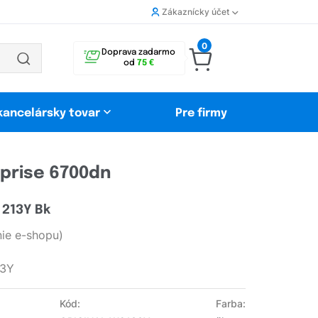
Zákaznícky účet
0
Doprava zadarmo
od
75 €
 kancelársky tovar
Pre firmy
rprise 6700dn
 213Y Bk
ie e-shopu)
13Y
Kód:
Farba: