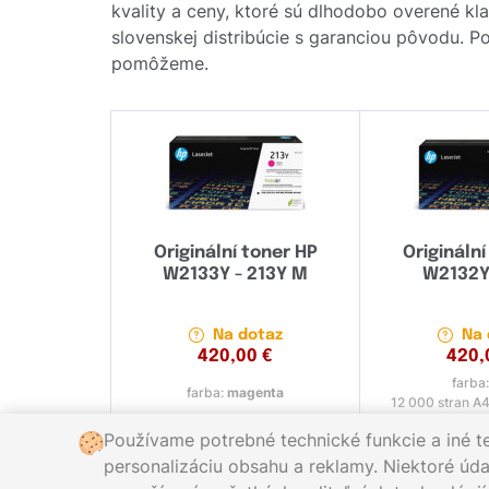
kvality a ceny, ktoré sú dlhodobo overené k
slovenskej distribúcie s garanciou pôvodu. Po
pomôžeme.
Originální toner HP
Originální
W2133Y - 213Y M
W2132Y
Na dotaz
Na 
420,00
€
420,
farba
farba:
magenta
12 000 stran A4
Používame potrebné technické funkcie a iné t
personalizáciu obsahu a reklamy. Niektoré údaj