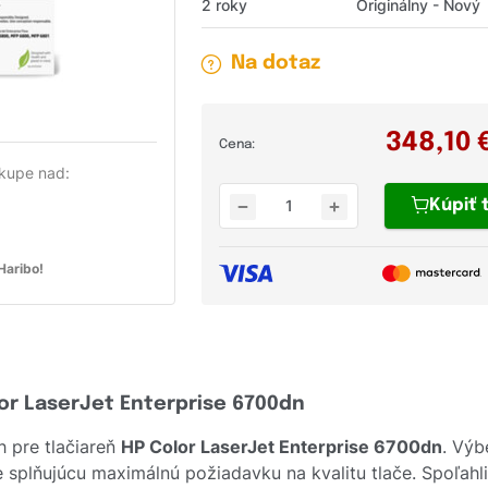
2 roky
Originálny - Nový
Na dotaz
348,10
Cena:
kupe nad:
Kúpiť
aribo!
lor LaserJet Enterprise 6700dn
 pre tlačiareň
HP Color LaserJet Enterprise 6700dn
. Výb
ne splňujúcu maximálnú požiadavku na kvalitu tlače. Spoľah