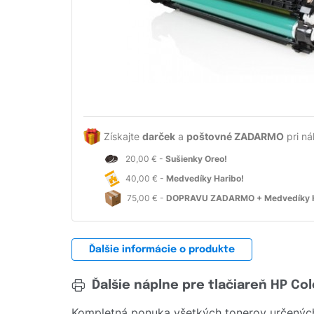
Získajte
darček
a
poštovné ZADARMO
pri ná
20,00 € -
Sušienky Oreo!
40,00 € -
Medvedíky Haribo!
75,00 € -
DOPRAVU ZADARMO + Medvedíky H
Ďalšie informácie o produkte
Ďalšie náplne pre tlačiareň HP Co
Kompletná ponuka všetkých tonerov určených