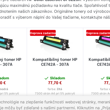
ujúcu maximálnú požiadavku na kvalitu tlače. Spoľahlivosť 
dnotením našich zákazníkov. Originálne tonery od výrobc
poradiť s výberom náplní do Vašej tlačiarne, kontaktujte n
Doprava zadarmo
Doprava zadar
ný toner HP
Kompatibilný toner HP
Kompatibil
 - 307A
CE742A - 307A
CE743A
ladom
Skladom
S
70
€
77,70
€
77
modrá
farba:
žltá
farba:
pri 5% pokrytí
7300 strán A4 pri 5% pokrytí
7300 strán A4
echnológie na zlepšenie funkčnosti webovej stránky, merani
e môžu byť zdieľané s našimi partnermi. Kliknutím na „Prija