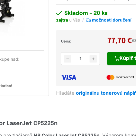
Skladom
- 20 ks
zajtra
u Vás
možnosti doručení
77,70
€
63
Cena:
Kúpiť
kupe nad:
aribo!
Hľadáte
originálnu tonerovú nápl
lor LaserJet CP5225n
 pre tlačiareň
HP Color LaserJet CP5225n
. Výberom komp