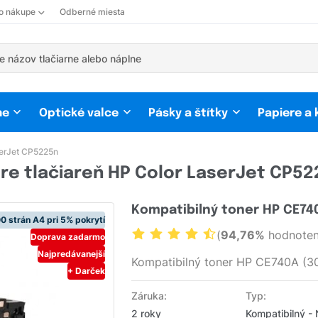
 o nákupe
Odberné miesta
ne
Optické valce
Pásky a štítky
Papiere a
erJet CP5225n
re tlačiareň HP Color LaserJet CP5
Kompatibilný toner HP CE74
0 strán A4 pri 5% pokrytí
(
94,76%
hodnoten
Doprava zadarmo
Najpredávanejší
Kompatibilný toner HP CE740A (30
+ Darček
Záruka:
Typ:
2 roky
Kompatibilný -