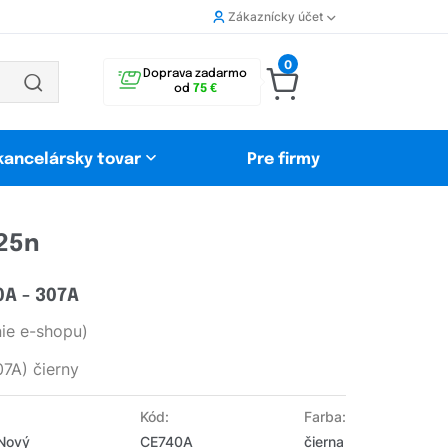
Zákaznícky účet
0
Doprava zadarmo
od
75 €
 kancelársky tovar
Pre firmy
225n
0A - 307A
ie e-shopu)
7A) čierny
Kód:
Farba:
 Nový
CE740A
čierna