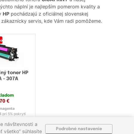
týchto náplní je najlepším pomerom kvality a
ov
HP
pochádzajú z oficiálnej slovenskej
áš zákaznícky servis, kde Vám radi pomôžeme.
mo
ný toner HP
 - 307A
kladom
,70
€
magenta
 pri 5% pokrytí
e návštevnosti a
Podrobné nastavenie
ť všetko“ súhlasíte