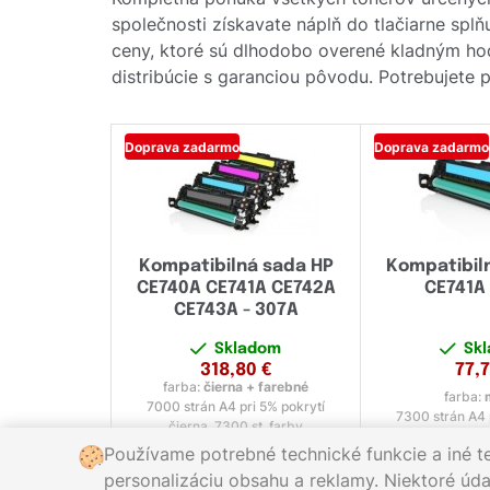
společnosti získavate náplň do tlačiarne splň
ceny, ktoré sú dlhodobo overené kladným ho
distribúcie s garanciou pôvodu. Potrebujete 
Doprava zadarmo
Doprava zadarmo
Kompatibilná sada HP
Kompatibil
CE740A CE741A CE742A
CE741A
CE743A - 307A
Skladom
Sk
318,80
€
77,
farba:
čierna + farebné
farba:
7000 strán A4 pri 5% pokrytí
7300 strán A4 
čierna, 7300 st. farby
Používame potrebné technické funkcie a iné t
personalizáciu obsahu a reklamy. Niektoré údaj