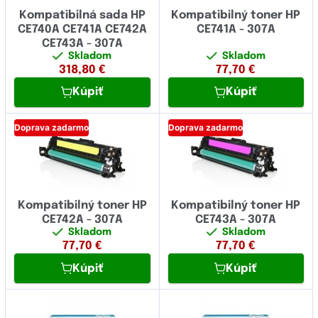
Kompatibilná sada HP
Kompatibilný toner HP
CE740A CE741A CE742A
CE741A - 307A
CE743A - 307A
Skladom
Skladom
318,80
€
77,70
€
Kúpiť
Kúpiť
Doprava zadarmo
Doprava zadarmo
Kompatibilný toner HP
Kompatibilný toner HP
CE742A - 307A
CE743A - 307A
Skladom
Skladom
77,70
€
77,70
€
Kúpiť
Kúpiť