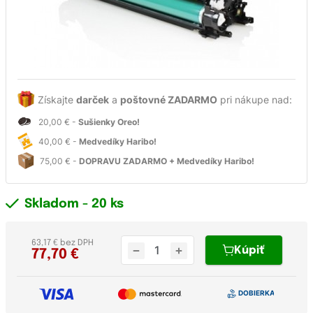
Získajte
darček
a
poštovné ZADARMO
pri nákupe nad:
20,00 € -
Sušienky Oreo!
40,00 € -
Medvedíky Haribo!
75,00 € -
DOPRAVU ZADARMO + Medvedíky Haribo!
Skladom
- 20 ks
63,17 € bez DPH
Kúpiť
77,70
€