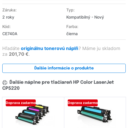
Záruka:
Typ:
2 roky
Kompatibilný - Nový
Kód:
Farba:
CE740A
čierna
Hľadáte
originálnu tonerovú náplň
?
Máme ju skladom
za
201,70 €
.
Ďalšie informácie o produkte
Ďalšie náplne pre tlačiareň HP Color LaserJet
CP5220
Doprava zadarmo
Doprava zadarmo