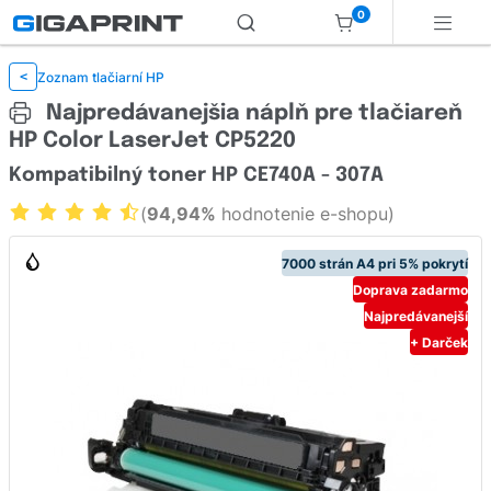
0
Zoznam tlačiarní HP
<
Najpredávanejšia náplň pre tlačiareň
HP Color LaserJet CP5220
Kompatibilný toner HP CE740A - 307A
(
94,94%
hodnotenie e-shopu)
7000 strán A4 pri 5% pokrytí
Doprava zadarmo
Najpredávanejší
+ Darček