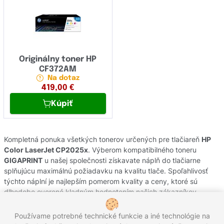
Originálny toner HP
CF372AM
Na dotaz
419,00
€
Kúpiť
Kompletná ponuka všetkých tonerov určených pre tlačiareň
HP
Color LaserJet CP2025x
. Výberom kompatibilného toneru
GIGAPRINT
u našej společnosti získavate náplň do tlačiarne
splňujúcu maximálnú požiadavku na kvalitu tlače. Spoľahlivosť
týchto náplní je najlepším pomerom kvality a ceny, ktoré sú
dlhodobo overené kladným hodnotením našich zákazníkov.
Originálne tonery od výrobcov
HP
pochádzajú z oficiálnej
slovenskej distribúcie s garanciou pôvodu. Potrebujete poradiť s
Používame potrebné technické funkcie a iné technológie na
výberom náplní do Vašej tlačiarne, kontaktujte náš zákaznícky