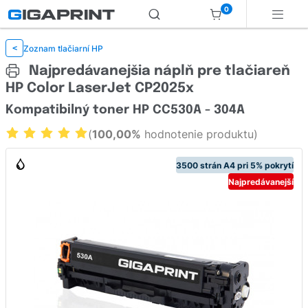
0
Zoznam tlačiarní HP
<
Najpredávanejšia náplň pre tlačiareň
HP Color LaserJet CP2025x
Kompatibilný toner HP CC530A - 304A
(
100,00%
hodnotenie produktu)
3500 strán A4 pri 5% pokrytí
Najpredávanejší