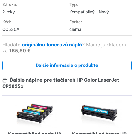
Záruka:
Typ:
2 roky
Kompatibilný - Nový
Kód:
Farba:
CC530A
čierna
Hľadáte
originálnu tonerovú náplň
?
Máme ju skladom
za
165,80 €
.
Ďalšie informácie o produkte
Ďalšie náplne pre tlačiareň HP Color LaserJet
CP2025x