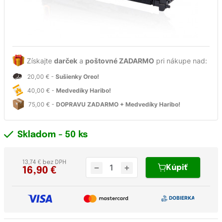
Získajte
darček
a
poštovné ZADARMO
pri nákupe nad:
20,00 € -
Sušienky Oreo!
40,00 € -
Medvedíky Haribo!
75,00 € -
DOPRAVU ZADARMO + Medvedíky Haribo!
Skladom
- 50 ks
13,74 € bez DPH
Kúpiť
16,90
€