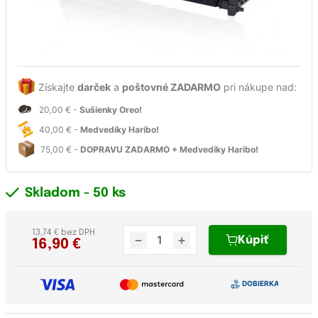
Získajte
darček
a
poštovné ZADARMO
pri nákupe nad:
20,00 € -
Sušienky Oreo!
40,00 € -
Medvedíky Haribo!
75,00 € -
DOPRAVU ZADARMO + Medvedíky Haribo!
Skladom
- 50 ks
13,74 € bez DPH
Kúpiť
16,90
€