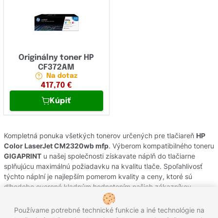
Originálny toner HP
CF372AM
Na dotaz
417,70
€
Kúpiť
Kompletná ponuka všetkých tonerov určených pre tlačiareň
HP
Color LaserJet CM2320wb mfp
. Výberom kompatibilného toneru
GIGAPRINT
u našej společnosti získavate náplň do tlačiarne
splňujúcu maximálnú požiadavku na kvalitu tlače. Spoľahlivosť
týchto náplní je najlepším pomerom kvality a ceny, ktoré sú
dlhodobo overené kladným hodnotením našich zákazníkov.
Originálne tonery od výrobcov
HP
pochádzajú z oficiálnej
slovenskej distribúcie s garanciou pôvodu. Potrebujete poradiť s
Používame potrebné technické funkcie a iné technológie na
výberom náplní do Vašej tlačiarne, kontaktujte náš zákaznícky