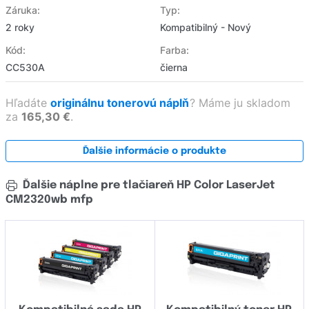
Záruka:
Typ:
2 roky
Kompatibilný - Nový
Kód:
Farba:
CC530A
čierna
Hľadáte
originálnu tonerovú náplň
?
Máme ju skladom
za
165,30 €
.
Ďalšie informácie o produkte
Ďalšie náplne pre tlačiareň HP Color LaserJet
CM2320wb mfp