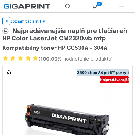
0
Zoznam tlačiarní HP
<
Najpredávanejšia náplň pre tlačiareň
HP Color LaserJet CM2320wb mfp
Kompatibilný toner HP CC530A - 304A
(
100,00%
hodnotenie produktu)
3500 strán A4 pri 5% pokrytí
Najpredávanejší