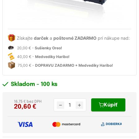
Získajte
darček
a
poštovné ZADARMO
pri nákupe nad:
20,00 € -
Sušienky Oreo!
40,00 € -
Medvedíky Haribo!
75,00 € -
DOPRAVU ZADARMO + Medvedíky Haribo!
Skladom
- 100 ks
16,75 € bez DPH
Kúpiť
20,60
€