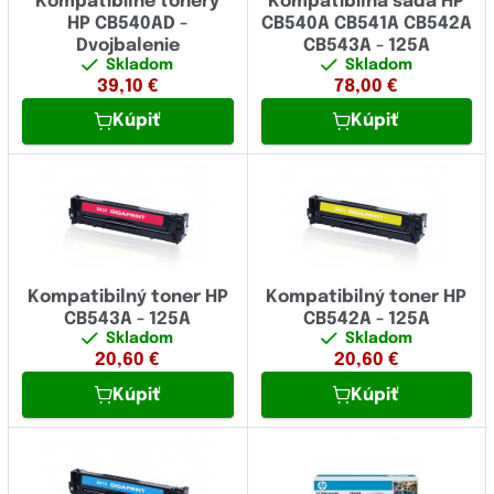
Kompatibilné tonery
Kompatibilná sada HP
HP CB540AD -
CB540A CB541A CB542A
Dvojbalenie
CB543A - 125A
Skladom
Skladom
39,10
€
78,00
€
Kúpiť
Kúpiť
Kompatibilný toner HP
Kompatibilný toner HP
CB543A - 125A
CB542A - 125A
Skladom
Skladom
20,60
€
20,60
€
Kúpiť
Kúpiť