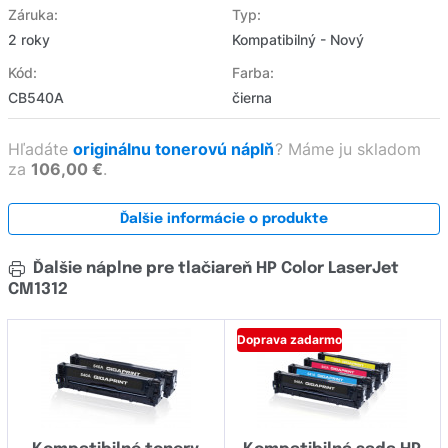
Záruka:
Typ:
2 roky
Kompatibilný - Nový
Kód:
Farba:
CB540A
čierna
Hľadáte
originálnu tonerovú náplň
?
Máme ju skladom
za
106,00 €
.
Ďalšie informácie o produkte
Ďalšie náplne pre tlačiareň HP Color LaserJet
CM1312
Doprava zadarmo