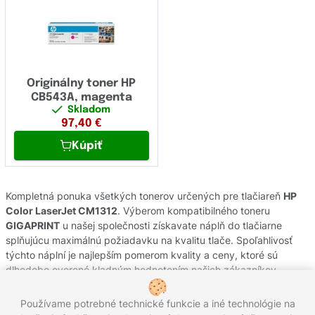
Originálny toner HP
CB543A, magenta
Skladom
97,40
€
Kúpiť
Kompletná ponuka všetkých tonerov určených pre tlačiareň
HP
Color LaserJet CM1312
. Výberom kompatibilného toneru
GIGAPRINT
u našej společnosti získavate náplň do tlačiarne
splňujúcu maximálnú požiadavku na kvalitu tlače. Spoľahlivosť
týchto náplní je najlepším pomerom kvality a ceny, ktoré sú
dlhodobo overené kladným hodnotením našich zákazníkov.
Originálne tonery od výrobcov
HP
pochádzajú z oficiálnej
slovenskej distribúcie s garanciou pôvodu. Potrebujete poradiť s
Používame potrebné technické funkcie a iné technológie na
výberom náplní do Vašej tlačiarne, kontaktujte náš zákaznícky