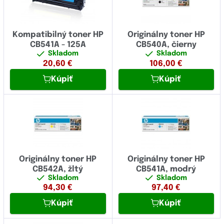
Kompatibilný toner HP
Originálny toner HP
CB541A - 125A
CB540A, čierny
Skladom
Skladom
20,60
€
106,00
€
Kúpiť
Kúpiť
Originálny toner HP
Originálny toner HP
CB542A, žltý
CB541A, modrý
Skladom
Skladom
94,30
€
97,40
€
Kúpiť
Kúpiť