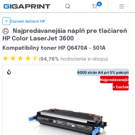
0
Zoznam tlačiarní HP
<
Najpredávanejšia náplň pre tlačiareň
HP Color LaserJet 3600
Kompatibilný toner HP Q6470A - 501A
(
94,76%
hodnotenie e-shopu)
6000 strán A4 pri 5% pokrytí
Najpredávanejší
+ Darček