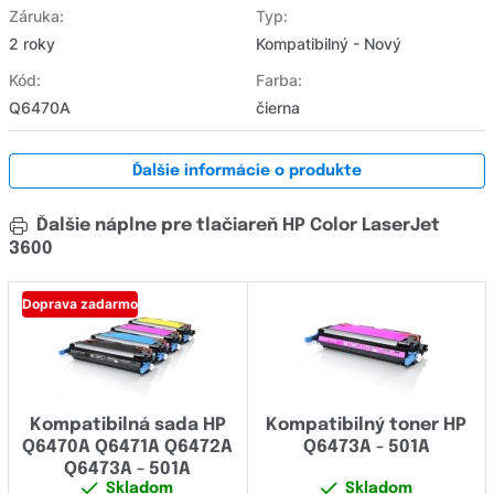
Záruka:
Typ:
2 roky
Kompatibilný - Nový
Kód:
Farba:
Q6470A
čierna
Ďalšie informácie o produkte
Ďalšie náplne pre tlačiareň HP Color LaserJet
3600
Doprava zadarmo
Kompatibilná sada HP
Kompatibilný toner HP
Q6470A Q6471A Q6472A
Q6473A - 501A
Q6473A - 501A
Skladom
Skladom