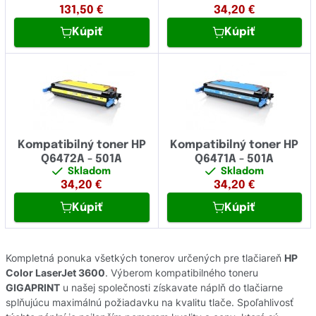
131,50
€
34,20
€
Kúpiť
Kúpiť
Kompatibilný toner HP
Kompatibilný toner HP
Q6472A - 501A
Q6471A - 501A
Skladom
Skladom
34,20
€
34,20
€
Kúpiť
Kúpiť
Kompletná ponuka všetkých tonerov určených pre tlačiareň
HP
Color LaserJet 3600
. Výberom kompatibilného toneru
GIGAPRINT
u našej společnosti získavate náplň do tlačiarne
splňujúcu maximálnú požiadavku na kvalitu tlače. Spoľahlivosť