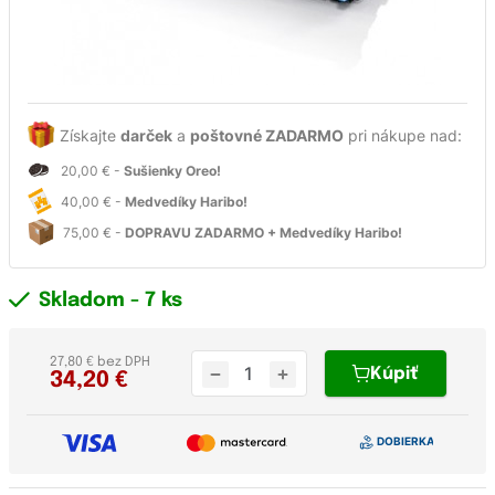
Získajte
darček
a
poštovné ZADARMO
pri nákupe nad:
20,00 € -
Sušienky Oreo!
40,00 € -
Medvedíky Haribo!
75,00 € -
DOPRAVU ZADARMO + Medvedíky Haribo!
Skladom
- 7 ks
27,80 € bez DPH
Kúpiť
34,20
€