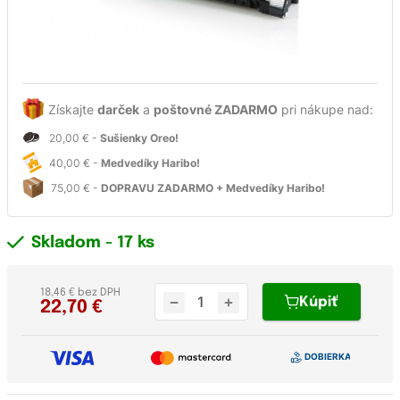
Získajte
darček
a
poštovné ZADARMO
pri nákupe nad:
20,00 € -
Sušienky Oreo!
40,00 € -
Medvedíky Haribo!
75,00 € -
DOPRAVU ZADARMO + Medvedíky Haribo!
Skladom
- 17 ks
18,46 € bez DPH
Kúpiť
22,70
€