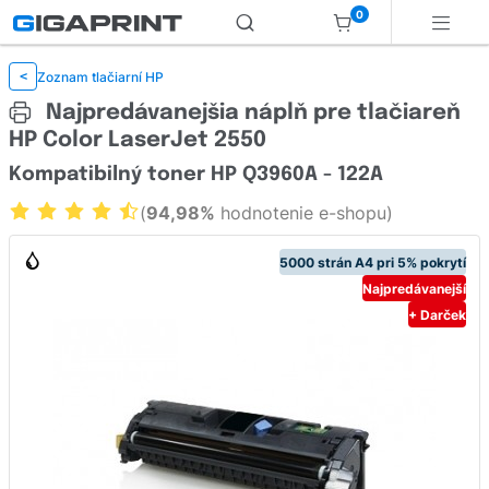
0
Zoznam tlačiarní HP
<
Najpredávanejšia náplň pre tlačiareň
HP Color LaserJet 2550
Kompatibilný toner HP Q3960A - 122A
(
94,98%
hodnotenie e-shopu)
5000 strán A4 pri 5% pokrytí
Najpredávanejší
+ Darček