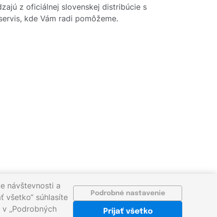
ajú z oficiálnej slovenskej distribúcie s
y servis, kde Vám radi pomôžeme.
e návštevnosti a
Podrobné nastavenie
ť všetko“ súhlasíte
ať v „Podrobných
Prijať všetko
sk
©2026 gigaprint.sk