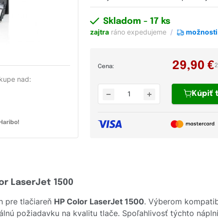
Skladom
- 17 ks
zajtra
ráno expedujeme
možnosti
29,90
€
2
Cena:
kupe nad:
Kúpiť
aribo!
or LaserJet 1500
 pre tlačiareň
HP Color LaserJet 1500
. Výberom kompatib
lnú požiadavku na kvalitu tlače. Spoľahlivosť týchto nápln