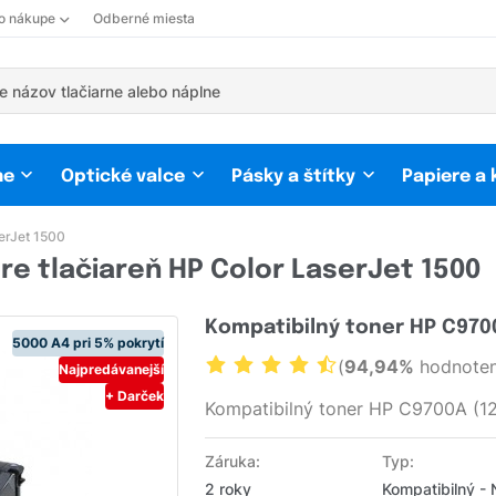
 o nákupe
Odberné miesta
ne
Optické valce
Pásky a štítky
Papiere a
erJet 1500
re tlačiareň HP Color LaserJet 1500
Kompatibilný toner HP C9700
5000 A4 pri 5% pokrytí
(
94,94%
hodnoten
Najpredávanejší
+ Darček
Kompatibilný toner HP C9700A (12
Záruka:
Typ:
2 roky
Kompatibilný -