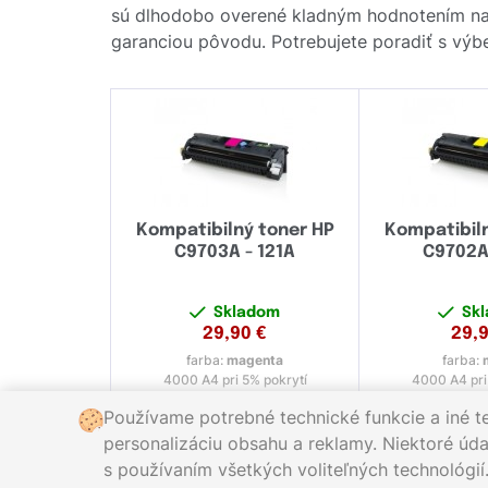
sú dlhodobo overené kladným hodnotením naš
garanciou pôvodu. Potrebujete poradiť s výbe
Kompatibilný toner HP
Kompatibil
C9703A - 121A
C9702A
Skladom
Sk
29,90
€
29,
farba:
magenta
farba:
4000 A4 pri 5% pokrytí
4000 A4 pri
Používame potrebné technické funkcie a iné t
personalizáciu obsahu a reklamy. Niektoré údaj
s používaním všetkých voliteľných technológií
Zavolajte nám:
0221 000 