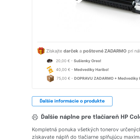
Získajte
darček
a
poštovné ZADARMO
pri ná
20,00 € -
Sušienky Oreo!
40,00 € -
Medvedíky Haribo!
75,00 € -
DOPRAVU ZADARMO + Medvedíky H
Ďalšie informácie o produkte
Ďalšie náplne pre tlačiareň HP Col
Kompletná ponuka všetkých tonerov určených
získavate náplň do tlačiarne splňujúcu maximá