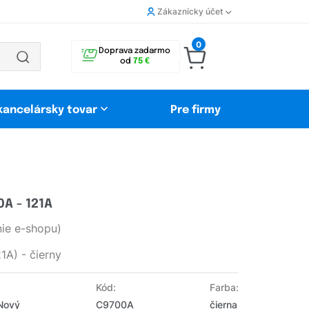
Zákaznícky účet
0
Doprava zadarmo
od
75 €
 kancelársky tovar
Pre firmy
A - 121A
ie e-shopu)
1A) - čierny
Kód:
Farba:
 Nový
C9700A
čierna