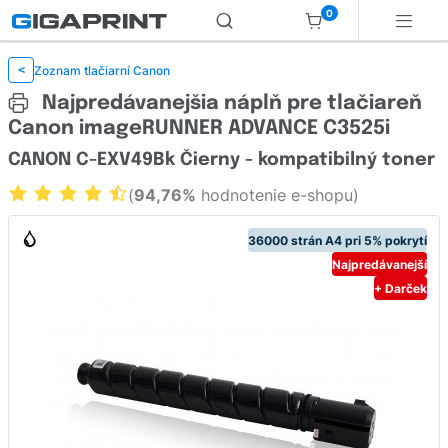
0
Zoznam tlačiarní Canon
<
Najpredávanejšia náplň pre tlačiareň
Canon imageRUNNER ADVANCE C3525i
CANON C-EXV49Bk Čierny - kompatibilný toner
(
94,76%
hodnotenie e-shopu)
36000 strán A4 pri 5% pokrytí
Najpredávanejší
+ Darček