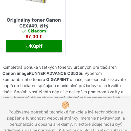
Originálny toner Canon
CEXV49, žltý
Skladom
87,30
€
Kúpiť
Kompletná ponuka všetkých tonerov určených pre tlačiareň
Canon imageRUNNER ADVANCE C3525i
. Výberom
kompatibilného toneru
GIGAPRINT
u našej společnosti získavate
náplň do tlačiarne splňujúcu maximálnú požiadavku na kvalitu
tlače. Spoľahlivosť týchto náplní je najlepším pomerom kvality a
ceny, ktoré sú dlhodobo overené kladným hodnotením našich
zákazníkov. Originálne tonery od výrobcov
Canon
pochádzajú z
oficiálnej slovenskej distribúcie s garanciou pôvodu. Potrebujete
Používame potrebné technické funkcie a iné technológie na
poradiť s výberom náplní do Vašej tlačiarne, kontaktujte náš
zlepšenie funkčnosti webovej stránky, meranie návštevnosti a
zákaznícky servis, kde Vám radi pomôžeme.
personalizáciu obsahu a reklamy. Niektoré údaje môžu byť
zdieľané s našimi partnermi. Kliknutím na „Prijať všetko“ súhlasíte