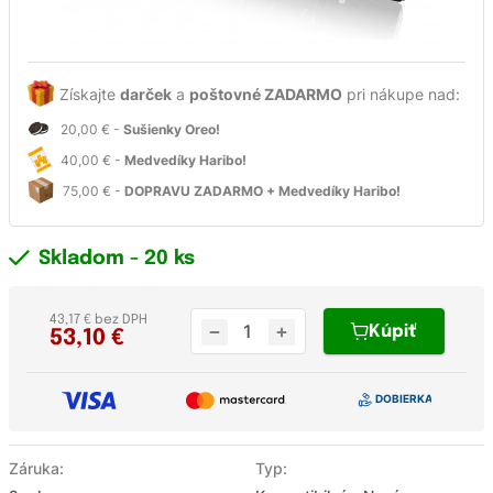
Získajte
darček
a
poštovné ZADARMO
pri nákupe nad:
20,00 € -
Sušienky Oreo!
40,00 € -
Medvedíky Haribo!
75,00 € -
DOPRAVU ZADARMO + Medvedíky Haribo!
Skladom
- 20 ks
43,17 € bez DPH
Kúpiť
53,10
€
Záruka:
Typ: