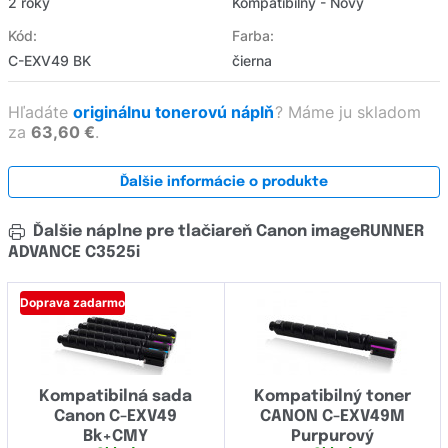
2 roky
Kompatibilný - Nový
Kód:
Farba:
C-EXV49 BK
čierna
Hľadáte
originálnu tonerovú náplň
?
Máme ju skladom
za
63,60 €
.
Ďalšie informácie o produkte
Ďalšie náplne pre tlačiareň Canon imageRUNNER
ADVANCE C3525i
Doprava zadarmo
Kompatibilná sada
Kompatibilný toner
Canon C-EXV49
CANON C-EXV49M
Bk+CMY
Purpurový