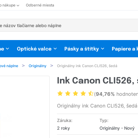
 o nákupe
Odberné miesta
ne
Optické valce
Pásky a štítky
Papiere a
ové náplne
Originálny
Originálny ink Canon CLI526, šedá
Ink Canon CLI526, 
(
94,76%
hodnoten
Originálny ink Canon CLI526, šedá
Záruka:
Typ:
2 roky
Originálny - Nový