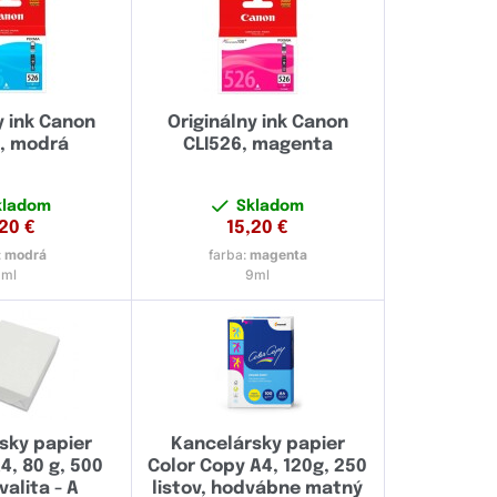
y ink Canon
Originálny ink Canon
, modrá
CLI526, magenta
kladom
Skladom
,20
€
15,20
€
:
modrá
farba:
magenta
9ml
9ml
sky papier
Kancelársky papier
, 80 g, 500
Color Copy A4, 120g, 250
kvalita - A
listov, hodvábne matný