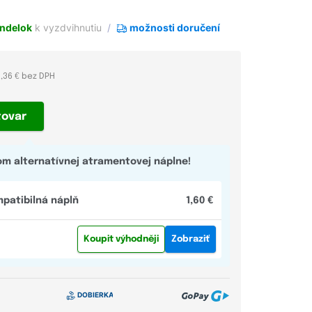
ndelok
k vyzdvihnutiu
možnosti doručení
2,36 € bez DPH
tovar
m alternatívnej atramentovej náplne!
patibilná náplň
1,60 €
Koupit výhodněji
Zobraziť