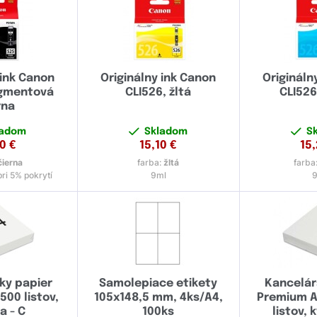
 ink Canon
Originálny ink Canon
Origináln
igmentová
CLI526, žltá
CLI526
rna
ladom
Skladom
S
70
€
15,10
€
15
čierna
farba:
žltá
farba
ri 5% pokrytí
9ml
ky papier
Samolepiace etikety
Kancelár
500 listov,
105x148,5 mm, 4ks/A4,
Premium A4
a - C
100ks
listov, 