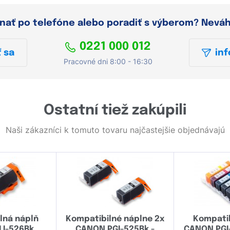
dnať po telefóne alebo poradiť s výberom? Nevá
0221 000 012
 sa
inf
Pracovné dni 8:00 - 16:30
Ostatní tiež zakúpili
Naši zákazníci k tomuto tovaru najčastejšie objednávajú
lná náplň
Kompatibilné náplne 2x
Kompatib
LI-526Bk
CANON PGI-525Bk -
CANON PGI-