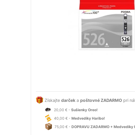
Získajte
darček
a
poštovné ZADARMO
pri ná
20,00 € -
Sušienky Oreo!
40,00 € -
Medvedíky Haribo!
75,00 € -
DOPRAVU ZADARMO + Medvedíky H