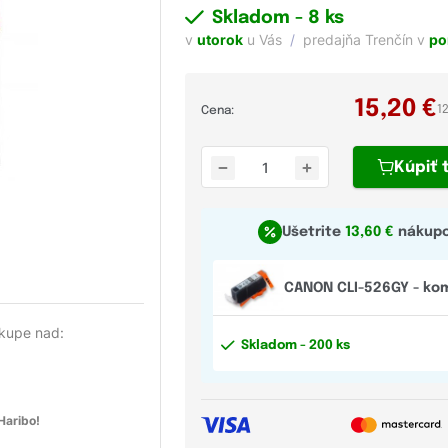
Skladom
- 8 ks
v
utorok
u Vás
predajňa Trenčín v
po
15,20
€
1
Cena:
Kúpiť
Ušetrite
13,60 €
nákupo
CANON CLI-526GY - kom
kupe nad:
Skladom
- 200 ks
aribo!