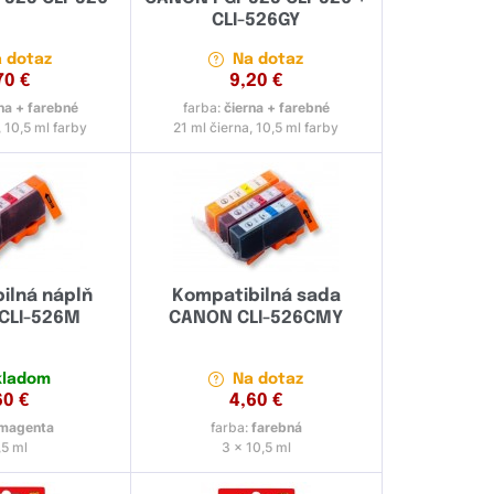
CLI-526GY
 dotaz
Na dotaz
70
€
9,20
€
na + farebné
farba:
čierna + farebné
, 10,5 ml farby
21 ml čierna, 10,5 ml farby
ilná náplň
Kompatibilná sada
CLI-526M
CANON CLI-526CMY
kladom
Na dotaz
60
€
4,60
€
magenta
farba:
farebná
,5 ml
3 x 10,5 ml