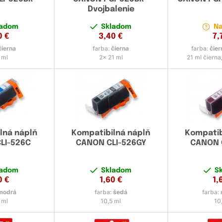
Dvojbalenie
ladom
Skladom
Na
0
€
3,40
€
7,
čierna
farba:
čierna
farba:
čier
 ml
2x 21 ml
21 ml čierna
lná náplň
Kompatibilná náplň
Kompatib
LI-526C
CANON CLI-526GY
CANON 
ladom
Skladom
S
0
€
1,60
€
1,
modrá
farba:
šedá
farba:
 ml
10,5 ml
10