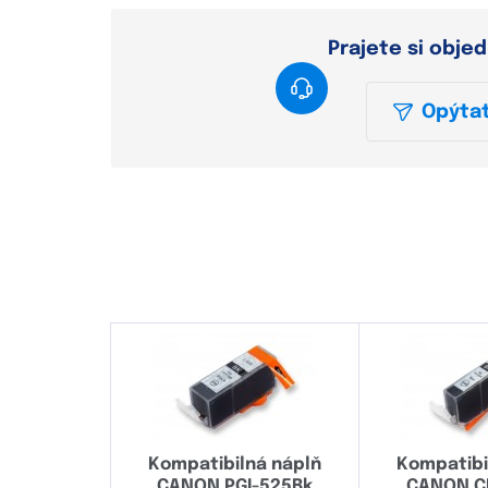
Prajete si obje
Opýtať
Kompatibilná náplň
Kompatibi
CANON PGI-525Bk
CANON C