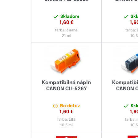
Skladom
Sk
1,60
€
1,6
farba:
čierna
farba:
21 ml
10,5
Kompatibilná náplň
Kompatibi
CANON CLI-526Y
CANON C
Na dotaz
Sk
1,60
€
1,6
farba:
žltá
farba:
10,5 ml
10,5