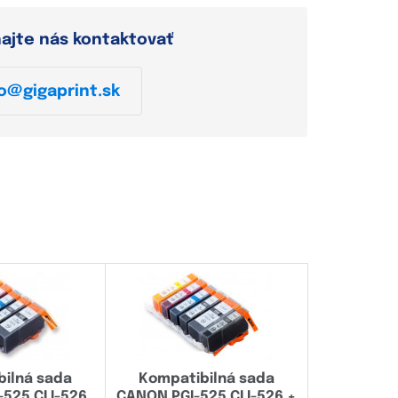
hajte nás kontaktovať
o@gigaprint.sk
ilná sada
Kompatibilná sada
525 CLI-526
CANON PGI-525 CLI-526 +