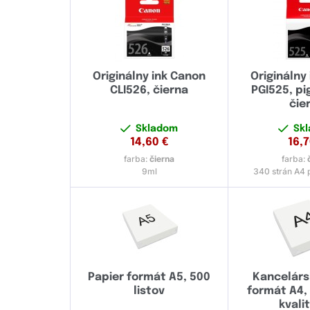
Originálny ink Canon
Originálny
CLI526, čierna
PGI525, p
čie
Skladom
Sk
14,60
€
16,
farba:
čierna
farba:
9ml
340 strán A4 p
Papier formát A5, 500
Kancelárs
listov
formát A4, 
kvalit