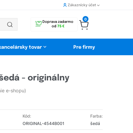
Zákaznícky účet
0
Doprava zadarmo
od
75 €
 kancelársky tovar
Pre firmy
šedá - originálny
ie e-shopu)
Kód:
Farba:
ORIGINAL-4544B001
šedá