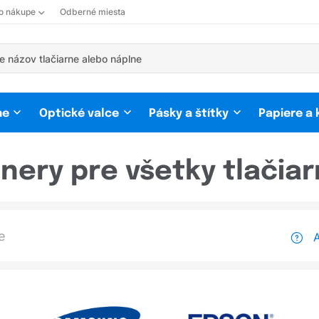
 o nákupe
Odberné miesta
ne
Optické valce
Pásky a štítky
Papiere a
nery pre všetky tlačia
A