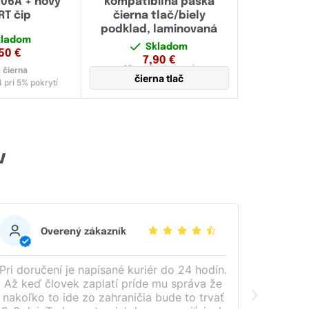
106A + nový
kompatibilná páska
T čip
čierna tlač/biely
podklad, laminovaná
kladom
Skladom
,50
€
7,90
€
12 mm
laminovaná
:
čierna
čierna tlač
 pri 5% pokrytí
v
Overený zákazník
Pri doručení je napísané kuriér do 24 hodín.
Až keď človek zaplatí príde mu správa že
nakoľko to ide zo zahraničia bude to trvať
Vše