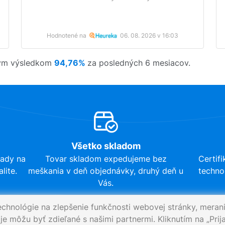
Hodnotené na
06. 08. 2026 v 16:03
ným výsledkom
94,76%
za posledných 6 mesiacov.
Všetko skladom
lady na
Tovar skladom expedujeme bez
Certif
lite.
meškania v deň objednávky, druhý deň u
techno
Vás.
echnológie na zlepšenie funkčnosti webovej stránky, merani
e môžu byť zdieľané s našimi partnermi. Kliknutím na „Prija