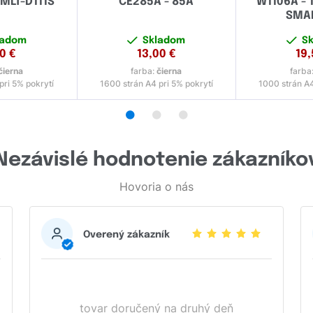
MLT-D111S
CE285A - 85A
W1106A - 
SMAR
ladom
Skladom
S
10
€
13,00
€
19
čierna
farba:
čierna
farba
pri 5% pokrytí
1600 strán A4 pri 5% pokrytí
1000 strán A4
•
•
•
Nezávislé hodnotenie zákazníko
Hovoria o nás
Overený zákazník
tovar doručený na druhý deň