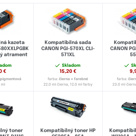
lná kazeta
Kompatibilná sada
Kompatib
580XXLPGBK
CANON PGI-570XL CLI-
CANON PGI
vý atrament
571XL
55
ladom
Skladom
S
0
€
15,20
€
9,
 pigmentová
farba:
čierna + farebné
farba:
čier
 ml
22.0 ml čierna, 12.0 ml farby
23.0 ml čiern
lný toner
Kompatibilný toner HP
Kompatibil