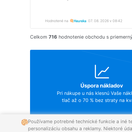
Hodnotené na
07. 08. 2026 v 08:42
Celkom
716
hodnotenie obchodu s priemer
Úspora nákladov
Pri nákupe u nás klesnú Vaše nák
tlač až o 70 % bez straty na kva
Používame potrebné technické funkcie a iné t
personalizáciu obsahu a reklamy. Niektoré údaj