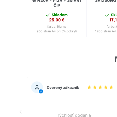
W1420A - 142A + SMART
SAMSUNG 
ČIP
Skladom
Sk
25,00
€
17,
farba:
čierna
farba:
950 strán A4 pri 5% pokrytí
1200 strán A4 
Overený zákazník
rýchlosť dodania