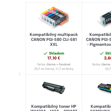
Kompatibilný multipack
Kompatibi
CANON PGI-580 CLI-581
CANON PGI-
XXL
- Pigmento
Skladom
Sk
17,10
€
3,6
farba:
čierna + farebné
farba:
čierna
25,7 ml čierna, 11,7 ml farby
25,7
Kompatibilný toner HP
Kompatibi