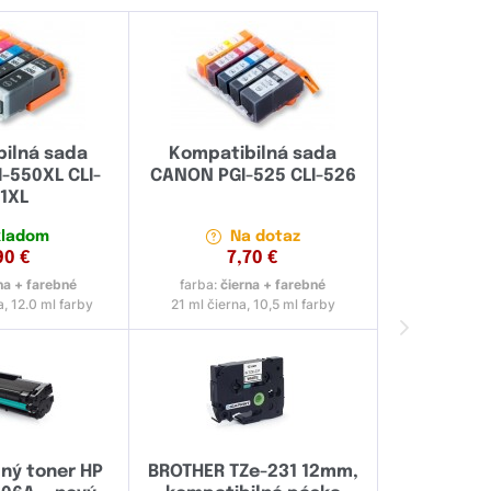
ilná sada
Kompatibilná sada
-550XL CLI-
CANON PGI-525 CLI-526
1XL
kladom
Na dotaz
90
€
7,70
€
na + farebné
farba:
čierna + farebné
a, 12.0 ml farby
21 ml čierna, 10,5 ml farby
ný toner HP
BROTHER TZe-231 12mm,