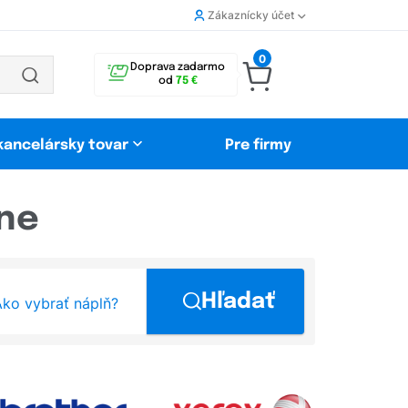
Zákaznícky účet
0
Doprava zadarmo
od
75 €
 kancelársky tovar
Pre firmy
rne
Hľadať
ko vybrať náplň?