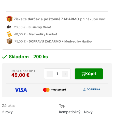
Získajte
darček
a
poštovné ZADARMO
pri nákupe nad:
20,00 € -
Sušienky Oreo!
40,00 € -
Medvedíky Haribo!
75,00 € -
DOPRAVU ZADARMO + Medvedíky Haribo!
Skladom
- 200 ks
39,84 € bez DPH
Kúpiť
49,00
€
Záruka:
Typ:
2 roky
Kompatibilný - Nový