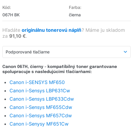
Kód:
Farba:
067H BK
čierna
Hľadáte
originálnu tonerovú náplň
?
Máme ju skladom
za
91,10 €
.
Podporované tlačiarne
Podporované tlačiarne
Canon 067H, čierny - kompatibilný toner garantovane
spolupracuje s nasledujúcimi tlačiarňami:
Detailný popis
Canon i-SENSYS MF650
Hodnotenie produktu
Canon i-Sensys LBP631Cw
Hodnotenie e-shopu
Canon i-Sensys LBP633Cdw
Canon i-Sensys MF655Cdw
Opýtať sa
Canon i-Sensys MF657Cdw
Canon i-Senysy MF651Cw