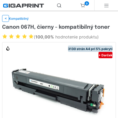
0
Kompatibilný
<
Canon 067H, čierny - kompatibilný toner
(
100,00%
hodnotenie produktu)
3130 strán A4 pri 5% pokrytí
+ Darček