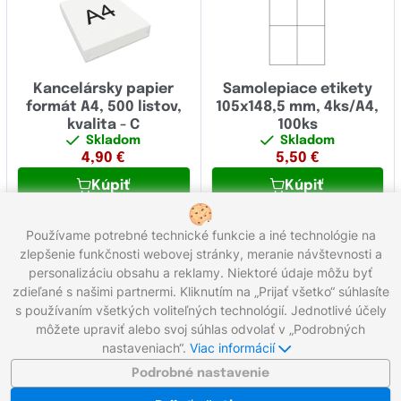
Kancelársky papier
Samolepiace etikety
formát A4, 500 listov,
105x148,5 mm, 4ks/A4,
kvalita - C
100ks
Skladom
Skladom
4,90
€
5,50
€
Kúpiť
Kúpiť
Používame potrebné technické funkcie a iné technológie na
zlepšenie funkčnosti webovej stránky, meranie návštevnosti a
1
2
personalizáciu obsahu a reklamy. Niektoré údaje môžu byť
Celkom 27 produktov
zdieľané s našimi partnermi. Kliknutím na „Prijať všetko“ súhlasíte
s používaním všetkých voliteľných technológií. Jednotlivé účely
môžete upraviť alebo svoj súhlas odvolať v „Podrobných
Zavolajte nám:
0221 000 012
Pracovné dni 8:00 - 16:30
nastaveniach“.
Viac informácií
Napíšte nám:
info@gigaprint.sk
©2026 gigaprint.sk
Podrobné nastavenie
Zobraziť klasickú verziu