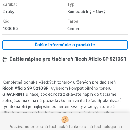
Záruka:
Typ:
2 roky
Kompatibilný - Nový
Kód:
Farba:
406685
čierna
Ďalšie informácie o produkte
Ďalšie náplne pre tlačiareň Ricoh Aficio SP 5210SR
Kompletná ponuka všetkých tonerov určených pre tlačiareň
Ricoh Aficio SP 5210SR
. Výberom kompatibilného toneru
GIGAPRINT
u našej společnosti získavate náplň do tlačiarne
splňujúcu maximálnú požiadavku na kvalitu tlače. Spoľahlivosť
týchto náplní je najlepším pomerom kvality a ceny, ktoré sú
dlhodobo overené kladným hodnotením našich zákazníkov.
Originálne tonery od výrobcov
Ricoh
pochádzajú z oficiálnej
slovenskej distribúcie s garanciou pôvodu. Potrebujete poradiť s
Používame potrebné technické funkcie a iné technológie na