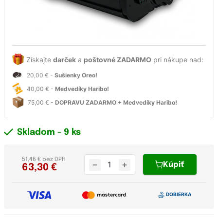
Získajte
darček
a
poštovné ZADARMO
pri nákupe nad:
20,00 € -
Sušienky Oreo!
40,00 € -
Medvedíky Haribo!
75,00 € -
DOPRAVU ZADARMO + Medvedíky Haribo!
Skladom
- 9 ks
51,46 € bez DPH
Kúpiť
63,30
€