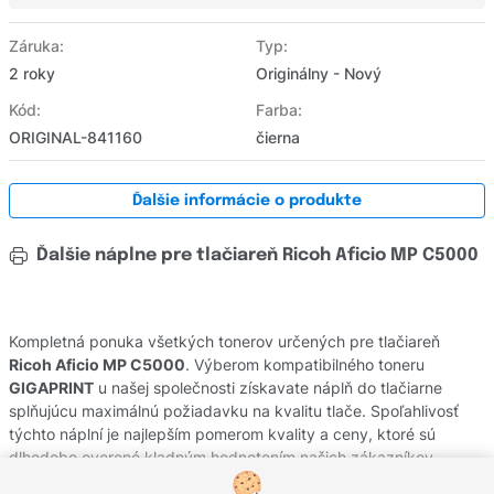
Záruka:
Typ:
2 roky
Originálny - Nový
Kód:
Farba:
ORIGINAL-841160
čierna
Ďalšie informácie o produkte
Ďalšie náplne pre tlačiareň Ricoh Aficio MP C5000
Kompletná ponuka všetkých tonerov určených pre tlačiareň
Ricoh Aficio MP C5000
. Výberom kompatibilného toneru
GIGAPRINT
u našej společnosti získavate náplň do tlačiarne
splňujúcu maximálnú požiadavku na kvalitu tlače. Spoľahlivosť
týchto náplní je najlepším pomerom kvality a ceny, ktoré sú
dlhodobo overené kladným hodnotením našich zákazníkov.
Originálne tonery od výrobcov
Ricoh
pochádzajú z oficiálnej