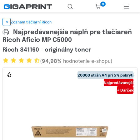
0
Zoznam tlačiarní Ricoh
<
Najpredávanejšia náplň pre tlačiareň
Ricoh Aficio MP C5000
Ricoh 841160 - originálny toner
(
94,98%
hodnotenie e-shopu)
20000 strán A4 pri 5% pokrytí
Najpredávanejší
+ Darček