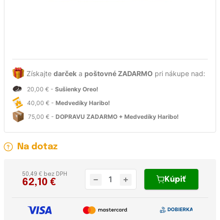
Získajte
darček
a
poštovné ZADARMO
pri nákupe nad:
20,00 € -
Sušienky Oreo!
40,00 € -
Medvedíky Haribo!
75,00 € -
DOPRAVU ZADARMO + Medvedíky Haribo!
Na dotaz
50,49 € bez DPH
Kúpiť
62,10
€