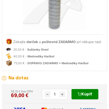
Získajte
darček
a
poštovné ZADARMO
pri nákupe nad:
20,00 € -
Sušienky Oreo!
40,00 € -
Medvedíky Haribo!
75,00 € -
DOPRAVU ZADARMO + Medvedíky Haribo!
Na dotaz
56,10 € bez DPH
Kúpiť
69,00
€