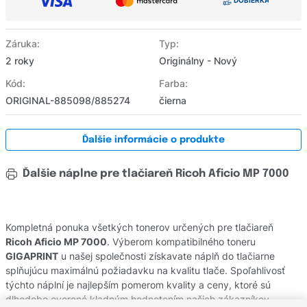
Záruka:
Typ:
2 roky
Originálny - Nový
Kód:
Farba:
ORIGINAL-885098/885274
čierna
Ďalšie informácie o produkte
Ďalšie náplne pre tlačiareň Ricoh Aficio MP 7000
Kompletná ponuka všetkých tonerov určených pre tlačiareň
Ricoh Aficio MP 7000
. Výberom kompatibilného toneru
GIGAPRINT
u našej společnosti získavate náplň do tlačiarne
splňujúcu maximálnú požiadavku na kvalitu tlače. Spoľahlivosť
týchto náplní je najlepším pomerom kvality a ceny, ktoré sú
dlhodobo overené kladným hodnotením našich zákazníkov.