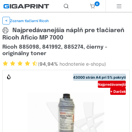
0
Zoznam tlačiarní Ricoh
<
Najpredávanejšia náplň pre tlačiareň
Ricoh Aficio MP 7000
Ricoh 885098, 841992, 885274, čierny -
originálny toner
(
94,94%
hodnotenie e-shopu)
43000 strán A4 pri 5% pokrytí
Najpredávanejší
+ Darček