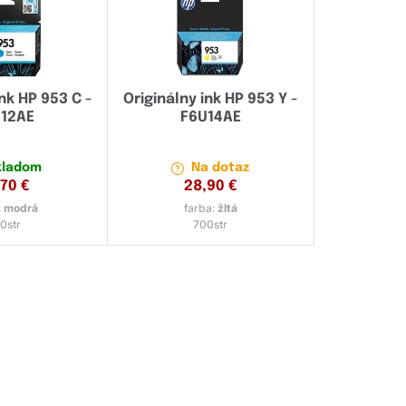
ink HP 953 C -
Originálny ink HP 953 Y -
12AE
F6U14AE
kladom
Na dotaz
,70
€
28,90
€
:
modrá
farba:
žltá
0str
700str