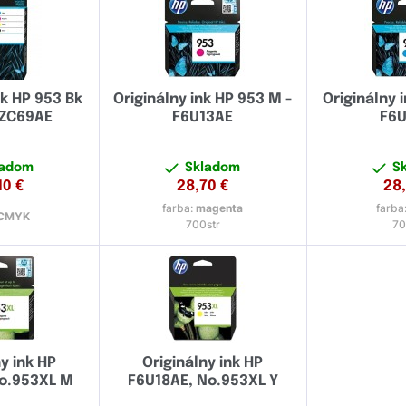
nk HP 953 Bk
Originálny ink HP 953 M -
Originálny 
6ZC69AE
F6U13AE
F6U
ladom
Skladom
S
10
€
28,70
€
28
farba:
magenta
farba
CMYK
700str
70
y ink HP
Originálny ink HP
No.953XL M
F6U18AE, No.953XL Y