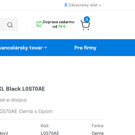
Zákaznícky účet
0
Doprava zadarmo
od
75 €
 kancelársky tovar
Pre firmy
XL Black L0S70AE
ie e-shopu)
L0S70AE čierna s čipom
Kód:
Farba:
Nový
L0S70AE
čierna