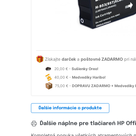
Získajte
darček
a
poštovné ZADARMO
pri ná
20,00 € -
Sušienky Oreo!
40,00 € -
Medvedíky Haribo!
75,00 € -
DOPRAVU ZADARMO + Medvedíky H
Ďalšie informácie o produkte
Ďalšie náplne pre tlačiareň HP Off
Kompletná ponuka všetkých atramentových ná