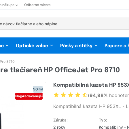
 o nákupe
Odberné miesta
ne
Optické valce
Pásky a štítky
Papiere a
 Pro 8710
re tlačiareň HP OfficeJet Pro 8710
Kompatibilná kazeta HP 953
50 ml
(
94,98%
hodnoten
Najpredávanejší
Kompatibilná kazeta HP 953XL - 
Záruka:
Typ:
2 roky
Kompatibilný - 