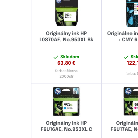
Originálny ink HP
Originálne i
L0S70AE, No.953XL Bk
+ CMY 
Skladom
Sk
63,80
€
122,
farba:
čierna
farba:
2000str
Originálny ink HP
Origináln
F6U16AE, No.953XL C
F6U17AE, 