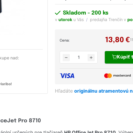
Skladom
- 200 ks
v
utorok
u Vás
predajňa Trenčín v
po
13,80
€
1
Cena:
Kúpiť
kupe nad:
aribo!
Hľadáte
originálnu atramentovú 
iceJet Pro 8710
plní určených pre tlačiareň
HP OfficeJet Pro 8710
. Výber