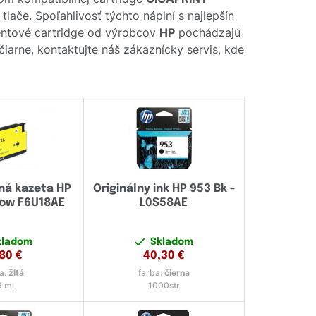
ače. Spoľahlivosť týchto náplní s najlepšín
entové cartridge od výrobcov
HP
pochádzajú
čiarne, kontaktujte náš zákaznícky servis, kde
ná kazeta HP
Originálny ink HP 953 Bk -
low F6U18AE
L0S58AE
kladom
Skladom
,80
€
40,30
€
a:
žltá
farba:
čierna
6 ml
1000str