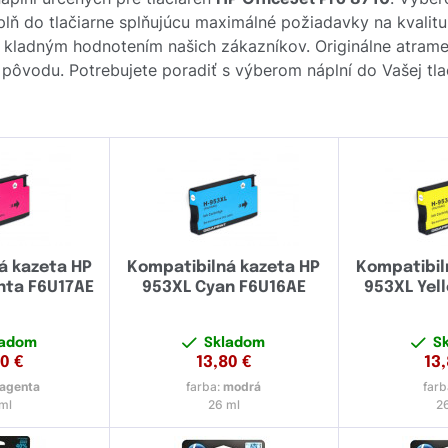
 do tlačiarne splňujúcu maximálné požiadavky na kvalitu tl
 kladným hodnotením našich zákazníkov. Originálne atram
ou pôvodu. Potrebujete poradiť s výberom náplní do Vašej tla
á kazeta HP
Kompatibilná kazeta HP
Kompatibil
nta F6U17AE
953XL Cyan F6U16AE
953XL Yel
ladom
Skladom
S
80
€
13,80
€
13
agenta
farba:
modrá
farb
ml
26 ml
2