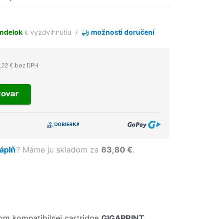
ndelok
k vyzdvihnutiu
možnosti doručení
1,22 € bez DPH
tovar
náplň
?
Máme ju skladom za
63,80 €
.
om kompatibilnej cartridge
GIGAPRINT