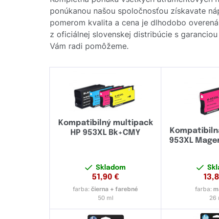
ponúkanou našou spoločnosťou získavate náplň
pomerom kvalita a cena je dlhodobo overená
z oficiálnej slovenskej distribúcie s garanci
Vám radi pomôžeme.
Kompatibilný multipack
Kompatibiln
HP 953XL Bk+CMY
953XL Mage
Skladom
Sk
51,90
€
13,
farba:
čierna + farebné
farba:
m
50 ml
26 