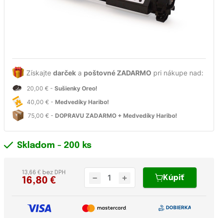
Získajte
darček
a
poštovné ZADARMO
pri nákupe nad:
20,00 € -
Sušienky Oreo!
40,00 € -
Medvedíky Haribo!
75,00 € -
DOPRAVU ZADARMO + Medvedíky Haribo!
Skladom
- 200 ks
13,66 € bez DPH
Kúpiť
16,80
€