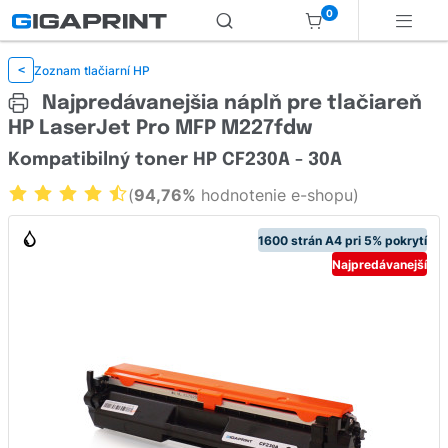
0
Zoznam tlačiarní HP
<
Najpredávanejšia náplň pre tlačiareň
HP LaserJet Pro MFP M227fdw
Kompatibilný toner HP CF230A - 30A
(
94,76%
hodnotenie e-shopu)
1600 strán A4 pri 5% pokrytí
Najpredávanejší