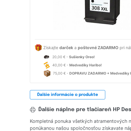
Získajte
darček
a
poštovné ZADARMO
pri ná
20,00 € -
Sušienky Oreo!
40,00 € -
Medvedíky Haribo!
75,00 € -
DOPRAVU ZADARMO + Medvedíky H
Ďalšie informácie o produkte
Ďalšie náplne pre tlačiareň HP De
Kompletná ponuka všetkých atramentových ná
ponúkanou našou spoločnosťou získavate náplň