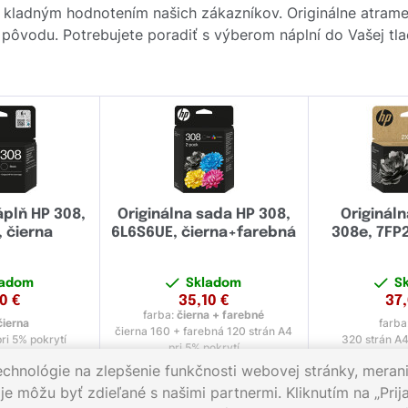
 kladným hodnotením našich zákazníkov. Originálne atram
ou pôvodu. Potrebujete poradiť s výberom náplní do Vašej tla
áplň HP 308,
Originálna sada HP 308,
Originál
 čierna
6L6S6UE, čierna+farebná
308e, 7FP2
ladom
Skladom
S
70
€
35,10
€
37
farba:
čierna + farebné
čierna
farba
čierna 160 + farebná 120 strán A4
ri 5% pokrytí
320 strán A4
pri 5% pokrytí
echnológie na zlepšenie funkčnosti webovej stránky, merani
e môžu byť zdieľané s našimi partnermi. Kliknutím na „Prija