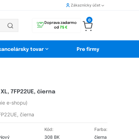
Zákaznícky účet
0
Doprava zadarmo
od
75 €
 kancelársky tovar
Pre firmy
XL, 7FP22UE, čierna
ie e-shopu)
FP22UE, čierna
Kód:
Farba:
 Nový
308 BK
čierna