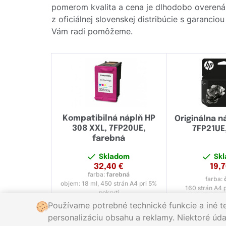
pomerom kvalita a cena je dlhodobo overená
z oficiálnej slovenskej distribúcie s garanci
Vám radi pomôžeme.
Kompatibilná náplň HP
Originálna n
308 XXL, 7FP20UE,
7FP21UE,
farebná
Skladom
Sk
32,40
€
19,
farba:
farebná
farba:
objem: 18 ml, 450 strán A4 pri 5%
160 strán A4 p
pokrytí
Používame potrebné technické funkcie a iné t
personalizáciu obsahu a reklamy. Niektoré údaj