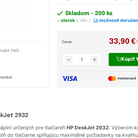
Skladom
- 200 ks
v
utorok
u Vás
možnosti doručen
33,90
€
2
Cena:
kupe nad:
Kúpiť
aribo!
skJet 2932
plní určených pre tlačiareň
HP DeskJet 2932
. Výberom k
 do tlačiarne splňujúcu maximálné požiadavky na kvalitu tl