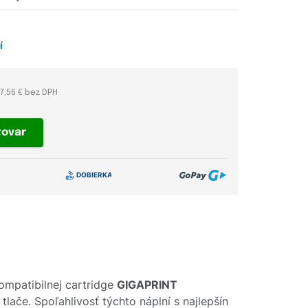
í
7,56 € bez DPH
tovar
ompatibilnej cartridge
GIGAPRINT
ače. Spoľahlivosť týchto náplní s najlepšín