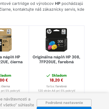
entové cartridge od výrobcov
HP
pochádzajú
čiarne, kontaktujte náš zákaznícky servis, kde
na náplň HP
Originálna náplň HP 308,
2UE, čierna
7FP20UE, farebná
kladom
Skladom
,00
€
18,20
€
:
čierna
farba:
farebná
 pri 5% pokrytí
120 strán A4 pri 5% pokrytí
e návštevnosti a
Podrobné nastavenie
ť všetko“ súhlasíte