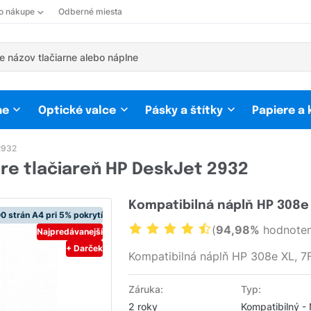
 o nákupe
Odberné miesta
ne
Optické valce
Pásky a štítky
Papiere a
2932
re tlačiareň HP DeskJet 2932
Kompatibilná náplň HP 308e 
0 strán A4 pri 5% pokrytí
(
94,98%
hodnoten
Najpredávanejší
+ Darček
Kompatibilná náplň HP 308e XL, 7
Záruka:
Typ:
2 roky
Kompatibilný -