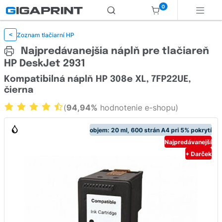
0
Zoznam tlačiarní HP
<
Najpredávanejšia náplň pre tlačiareň
HP DeskJet 2931
Kompatibilná náplň HP 308e XL, 7FP22UE,
čierna
(
94,94%
hodnotenie e-shopu)
objem: 20 ml, 600 strán A4 pri 5% pokrytí
Najpredávanejší
+ Darček