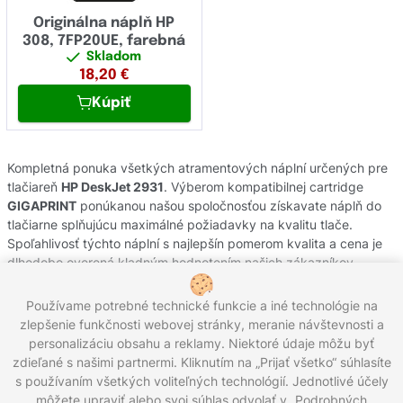
Originálna náplň HP
308, 7FP20UE, farebná
Skladom
18,20
€
Kúpiť
Kompletná ponuka všetkých atramentových náplní určených pre
tlačiareň
HP DeskJet 2931
. Výberom kompatibilnej cartridge
GIGAPRINT
ponúkanou našou spoločnosťou získavate náplň do
tlačiarne splňujúcu maximálné požiadavky na kvalitu tlače.
Spoľahlivosť týchto náplní s najlepšín pomerom kvalita a cena je
dlhodobo overená kladným hodnotením našich zákazníkov.
Originálne atramentové cartridge od výrobcov
HP
pochádzajú z
oficiálnej slovenskej distribúcie s garanciou pôvodu. Potrebujete
Používame potrebné technické funkcie a iné technológie na
poradiť s výberom náplní do Vašej tlačiarne, kontaktujte náš
zlepšenie funkčnosti webovej stránky, meranie návštevnosti a
zákaznícky servis, kde Vám radi pomôžeme.
personalizáciu obsahu a reklamy. Niektoré údaje môžu byť
zdieľané s našimi partnermi. Kliknutím na „Prijať všetko“ súhlasíte
s používaním všetkých voliteľných technológií. Jednotlivé účely
môžete upraviť alebo svoj súhlas odvolať v „Podrobných