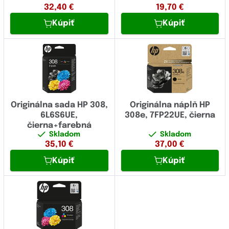
32,40
€
19,70
€
Kúpiť
Kúpiť
Originálna sada HP 308,
Originálna náplň HP
6L6S6UE,
308e, 7FP22UE, čierna
čierna+farebná
Skladom
Skladom
35,10
€
37,00
€
Kúpiť
Kúpiť