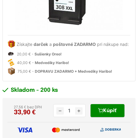
Získajte
darček
a
poštovné ZADARMO
pri nákupe nad:
20,00 € -
Sušienky Oreo!
40,00 € -
Medvedíky Haribo!
75,00 € -
DOPRAVU ZADARMO + Medvedíky Haribo!
Skladom
- 200 ks
27,56 € bez DPH
Kúpiť
33,90
€