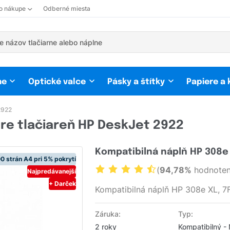
 o nákupe
Odberné miesta
ne
Optické valce
Pásky a štítky
Papiere a
2922
re tlačiareň HP DeskJet 2922
Kompatibilná náplň HP 308e 
0 strán A4 pri 5% pokrytí
(
94,78%
hodnoten
Najpredávanejší
+ Darček
Kompatibilná náplň HP 308e XL, 7
Záruka:
Typ:
2 roky
Kompatibilný -