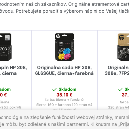
 hodnotením našich zákazníkov. Originálne atramentové ca
 pôvodu. Potrebujete poradiť s výberom náplní do Vašej tlači
áplň HP 308,
Originálna sada HP 308,
Originál
 čierna
6L6S6UE, čierna+farebná
308e, 7FP2
ladom
Skladom
S
00
€
35,10
€
37
farba:
čierna + farebné
čierna
farba
čierna 160 + farebná 120 strán A4
ri 5% pokrytí
320 strán A4
pri 5% pokrytí
echnológie na zlepšenie funkčnosti webovej stránky, merani
e môžu byť zdieľané s našimi partnermi. Kliknutím na „Prija