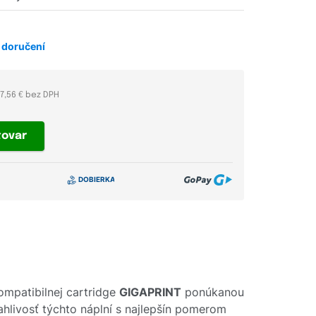
 doručení
7,56 € bez DPH
tovar
ompatibilnej cartridge
GIGAPRINT
ponúkanou
ahlivosť týchto náplní s najlepšín pomerom