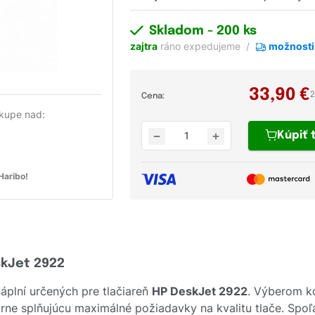
Skladom
- 200 ks
zajtra
ráno expedujeme
možnosti
33,90
€
2
Cena:
kupe nad:
Kúpiť
aribo!
skJet 2922
plní určených pre tlačiareň
HP DeskJet 2922
. Výberom k
rne splňujúcu maximálné požiadavky na kvalitu tlače. Spoľ