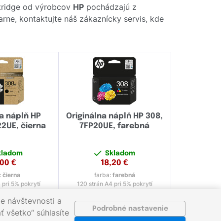
rtridge od výrobcov
HP
pochádzajú z
arne, kontaktujte náš zákaznícky servis, kde
na náplň HP
Originálna náplň HP 308,
2UE, čierna
7FP20UE, farebná
kladom
Skladom
,00
€
18,20
€
:
čierna
farba:
farebná
 pri 5% pokrytí
120 strán A4 pri 5% pokrytí
e návštevnosti a
Podrobné nastavenie
ť všetko“ súhlasíte