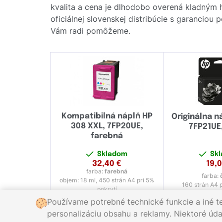
kvalita a cena je dlhodobo overená kladným
oficiálnej slovenskej distribúcie s garanciou
Vám radi pomôžeme.
Kompatibilná náplň HP
Originálna n
308 XXL, 7FP20UE,
7FP21UE,
farebná
Skladom
Sk
32,40
€
19,
farba:
farebná
farba:
objem: 18 ml, 450 strán A4 pri 5%
160 strán A4 p
pokrytí
Používame potrebné technické funkcie a iné t
personalizáciu obsahu a reklamy. Niektoré údaj