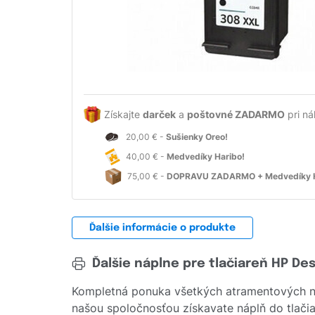
Získajte
darček
a
poštovné ZADARMO
pri ná
20,00 € -
Sušienky Oreo!
40,00 € -
Medvedíky Haribo!
75,00 € -
DOPRAVU ZADARMO + Medvedíky H
Ďalšie informácie o produkte
Ďalšie náplne pre tlačiareň HP De
Kompletná ponuka všetkých atramentových ná
našou spoločnosťou získavate náplň do tlačia