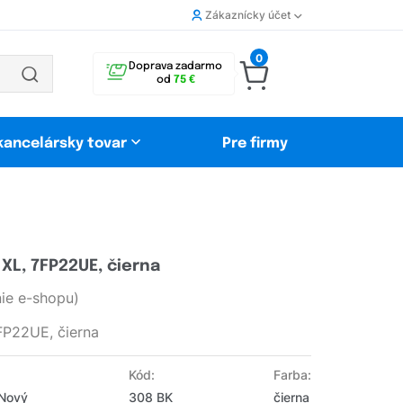
Zákaznícky účet
0
Doprava zadarmo
od
75 €
 kancelársky tovar
Pre firmy
XL, 7FP22UE, čierna
ie e-shopu)
FP22UE, čierna
Kód:
Farba:
 Nový
308 BK
čierna